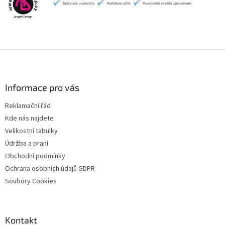
Z
á
p
a
Informace pro vás
t
Reklamační řád
í
Kde nás najdete
Velikostní tabulky
Údržba a praní
Obchodní podmínky
Ochrana osobních údajů GDPR
Soubory Cookies
Kontakt