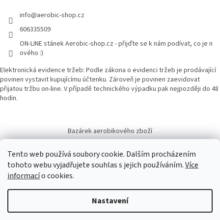
info
@
aerobic-shop.cz
606335509
ON-LINE stánek Aerobic-shop.cz - přijďte se k nám podívat, co je n
ového :)
Elektronická evidence tržeb: Podle zákona o evidenci tržeb je prodávající
povinen vystavit kupujícímu účtenku. Zároveň je povinen zaevidovat
přijatou tržbu on-line. V případě technického výpadku pak nejpozději do 48
hodin.
Bazárek aerobikového zboží
Tento web používá soubory cookie. Dalším procházením
tohoto webu vyjadřujete souhlas s jejich používáním.
Více
informací
o cookies.
Vytvořil Shoptet
Nastavení