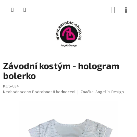
Přejít
na
NÁKUP
obsah
KOŠÍK
Závodní kostým - hologram
bolerko
KOS-034
Průměrné
Neohodnoceno
Podrobnosti hodnocení
Značka:
Angel´s Design
hodnocení
produktu
je
0,0
z
5
hvězdiček.