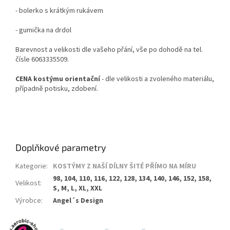
- bolerko s krátkým rukávem
- gumička na drdol
Barevnost a velikosti dle vašeho přání, vše po dohodě na tel.
čísle 6063335509.
CENA kostýmu orientační
- dle velikosti a zvoleného materiálu,
případně potisku, zdobení.
Doplňkové parametry
Kategorie
:
KOSTÝMY Z NAŠÍ DÍLNY ŠITÉ PŘÍMO NA MÍRU
98, 104, 110, 116, 122, 128, 134, 140, 146, 152, 158,
Velikost
:
S, M, L, XL, XXL
Výrobce
:
Angel´s Design