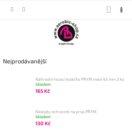
Přejít
na
NÁKUP
obsah
KOŠÍK
Nejprodávanější
Náhradní řezací kolečko PRYM maxi 45 mm 3 ks
Skladem
165 Kč
Nálepky ochranné na prsa PRYM
Skladem
130 Kč