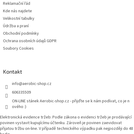
v
Reklamační řád
í
k
Kde nás najdete
y
v
Velikostní tabulky
ý
Údržba a praní
p
Obchodní podmínky
i
s
Ochrana osobních údajů GDPR
u
Soubory Cookies
Kontakt
info
@
aerobic-shop.cz
606335509
ON-LINE stánek Aerobic-shop.cz - přijďte se k nám podívat, co je n
ového :)
Elektronická evidence tržeb: Podle zákona o evidenci tržeb je prodávající
povinen vystavit kupujícímu účtenku. Zároveň je povinen zaevidovat
přijatou tržbu on-line. V případě technického výpadku pak nejpozději do 48