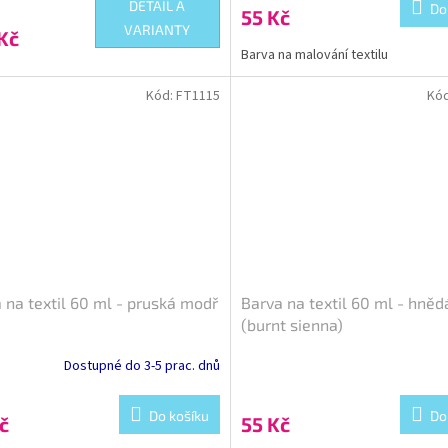
DETAIL A
Do
55 Kč
VARIANTY
Kč
Barva na malování textilu
Kód:
FT1115
Kó
 na textil 60 ml - pruská modř
Barva na textil 60 ml - hněd
(burnt sienna)
Dostupné do 3-5 prac. dnů
Do košíku
Do
č
55 Kč