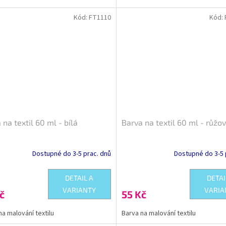
Kód:
FT1110
Kód:
 na textil 60 ml - bílá
Barva na textil 60 ml - růžo
Dostupné do 3-5 prac. dnů
Dostupné do 3-5 
DETAIL A
DETAI
VARIANTY
VARIA
č
55 Kč
na malování textilu
Barva na malování textilu