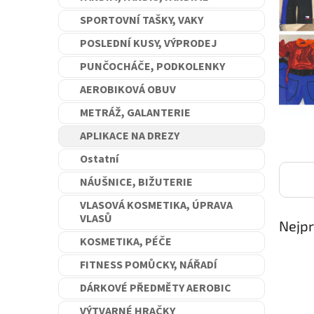
n
SPORTOVNÍ TAŠKY, VAKY
e
l
POSLEDNÍ KUSY, VÝPRODEJ
PUNČOCHÁČE, PODKOLENKY
AEROBIKOVÁ OBUV
METRÁŽ, GALANTERIE
APLIKACE NA DREZY
Ostatní
NÁUŠNICE, BIŽUTERIE
VLASOVÁ KOSMETIKA, ÚPRAVA
VLASŮ
Nejpr
KOSMETIKA, PÉČE
FITNESS POMŮCKY, NÁŘADÍ
DÁRKOVÉ PŘEDMĚTY AEROBIC
VÝTVARNÉ HRAČKY