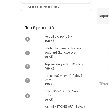
SEKCE PRO KLUBY
Ř
a
Dopor
z
e
Top 6 produktů
V
n
ý
í
Aerobikové ponožky
150 Kč
p
p
i
r
Zdobící kamínky v plastovém
s
o
boxu- srdíčko, čtvereček
69 Kč
p
d
r
u
Top kříž žlutý AEROBIC s flitry
o
k
490 Kč
d
t
FLITRY nažehlovací - fialová
u
ů
5mm
Třpyt
k
129 Kč
t
GUMIČKA NA DRDOL Sirio neon
ů
žlutá
90 Kč
Kamínky STONES ART - fialová