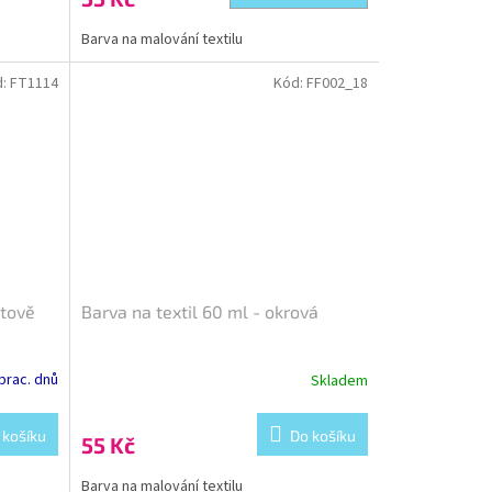
Barva na malování textilu
d:
FT1114
Kód:
FF002_18
ltově
Barva na textil 60 ml - okrová
prac. dnů
Skladem
 košíku
Do košíku
55 Kč
Barva na malování textilu