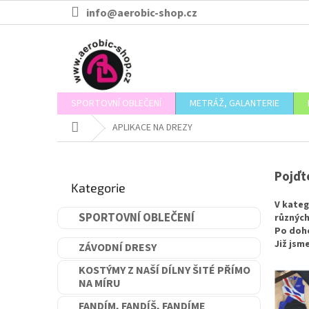
Přejít
info@aerobic-shop.cz
na
obsah
SPORTOVNÍ OBLEČENÍ
METRÁŽ, GALANTERIE
Domů
APLIKACE NA DREZY
P
o
Přeskočit
Pojďte
s
Kategorie
kategorie
t
V kateg
r
SPORTOVNÍ OBLEČENÍ
různých
a
Po doho
n
Již jsm
ZÁVODNÍ DRESY
n
í
KOSTÝMY Z NAŠÍ DÍLNY ŠITÉ PŘÍMO
NA MÍRU
p
a
FANDÍM, FANDÍŠ, FANDÍME