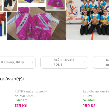
NAŽEHLOVACÍ
N
Kameny, flitry
FÓLIE
m
odávanější
FLITRY nažehlovací -
Lepidlo na kamín
fialová 5mm
125ml
Skladem
Skladem
129 Kč
189 Kč