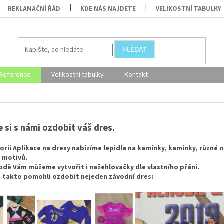
REKLAMAČNÍ ŘÁD
KDE NÁS NAJDETE
VELIKOSTNÍ TABULKY
HLEDAT
Reference
Velikostní tabulky
Kontakt
 si s námi ozdobit váš dres.
orii Aplikace na dresy nabízíme lepidla na kamínky, kamínky, různé n
 motivů.
dě Vám můžeme vytvořit i nažehlovačky dle vlastního přání.
e takto pomohli ozdobit nejeden závodní dres: