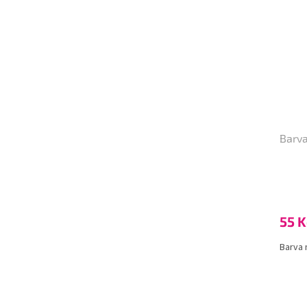
Barva
55 K
Barva 