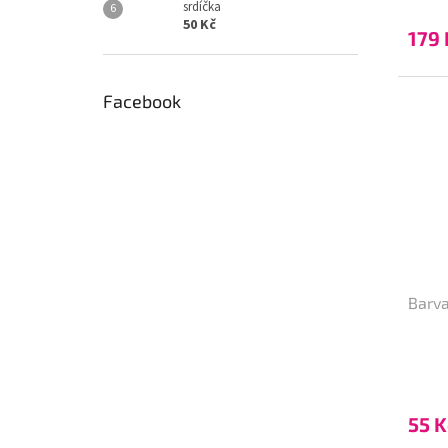
srdíčka
50 Kč
179 
Facebook
Barva
55 K