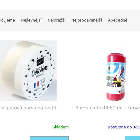
učujeme
Nejlevnější
Nejdražší
Nejprodávanější
Abecedně
Kód:
10633/BIL
Kó
ivá gelová barva na textil
Barva na textil 60 ml - červ
Skladem
Dostupné do 3-5 