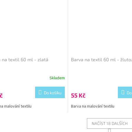
 na textil 60 ml - zlatá
Barva na textil 60 ml - žlut
Skladem
Do košíku
Do
č
55 Kč
na malování textilu
Barva na malování textilu
NAČÍST 18 DALŠÍCH
S