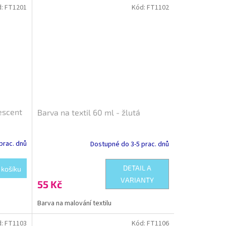
d:
FT1201
Kód:
FT1102
rescent
Barva na textil 60 ml - žlutá
prac. dnů
Dostupné do 3-5 prac. dnů
DETAIL A
 košíku
VARIANTY
55 Kč
Barva na malování textilu
d:
FT1103
Kód:
FT1106