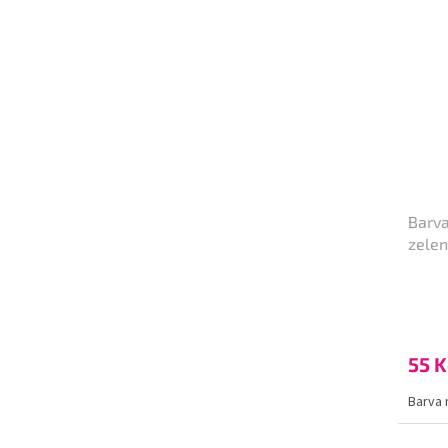
Barva
zele
55 K
Barva 