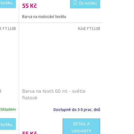
 košíku
Do košíku
55 Kč
Barva na malování textilu
d:
FT1108
Kód:
FT1105
á
Barva na textil 60 ml - světle
fialová
Skladem
Dostupné do 3-5 prac. dnů
DETAIL A
 košíku
VARIANTY
55 Kč