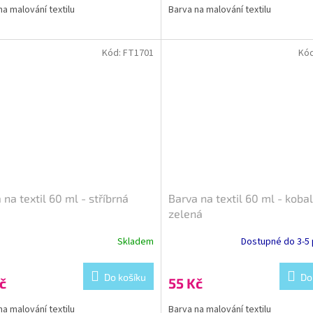
na malování textilu
Barva na malování textilu
Kód:
FT1701
Kó
 na textil 60 ml - stříbrná
Barva na textil 60 ml - koba
zelená
Skladem
Dostupné do 3-5 
Do košíku
Do
č
55 Kč
na malování textilu
Barva na malování textilu