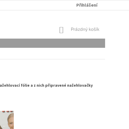
Přihlášení
ÚDRŽBA A PRANÍ
OBCHODNÍ PODMÍNKY
OCHRANA OSOB
NÁKUPNÍ
Prázdný košík
KOŠÍK
ažehlovací fólie a z nich připravené nažehlovačky