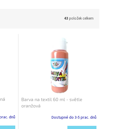
43
položek celkem
d:
FT1111
Kód:
FT1107
ená
Barva na textil 60 ml - světle
oranžová
prac. dnů
Dostupné do 3-5 prac. dnů