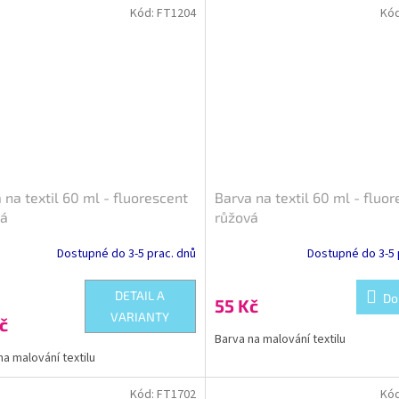
Kód:
FT1204
Kó
 na textil 60 ml - fluorescent
Barva na textil 60 ml - fluo
ná
růžová
Dostupné do 3-5 prac. dnů
Dostupné do 3-5 
DETAIL A
Do
55 Kč
VARIANTY
č
Barva na malování textilu
na malování textilu
Kód:
FT1702
Kó