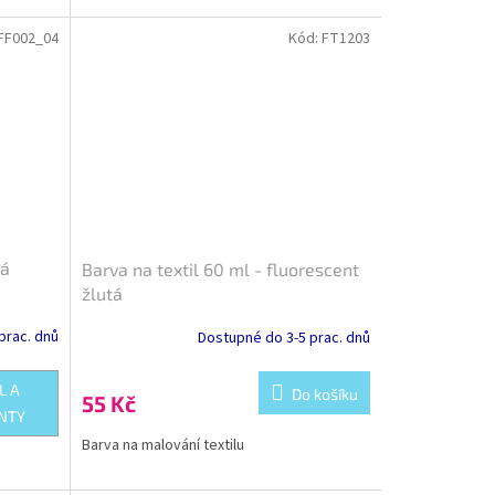
FF002_04
Kód:
FT1203
vá
Barva na textil 60 ml - fluorescent
žlutá
prac. dnů
Dostupné do 3-5 prac. dnů
L A
Do košíku
55 Kč
NTY
Barva na malování textilu