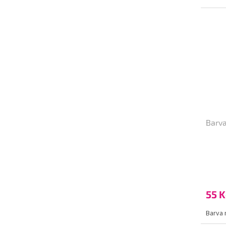
Barva
55 K
Barva 