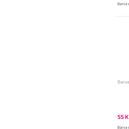
Barva 
Barva
55 K
Barva 