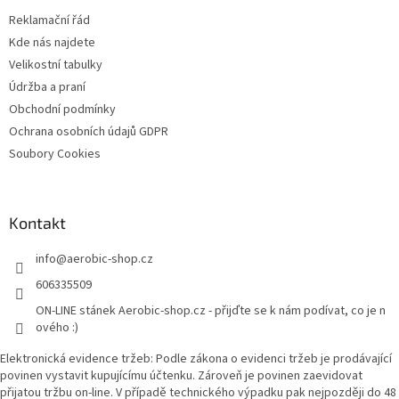
t
í
Reklamační řád
í
p
Kde nás najdete
r
v
Velikostní tabulky
k
Údržba a praní
y
Obchodní podmínky
v
ý
Ochrana osobních údajů GDPR
p
Soubory Cookies
i
s
u
Kontakt
info
@
aerobic-shop.cz
606335509
ON-LINE stánek Aerobic-shop.cz - přijďte se k nám podívat, co je n
ového :)
Elektronická evidence tržeb: Podle zákona o evidenci tržeb je prodávající
povinen vystavit kupujícímu účtenku. Zároveň je povinen zaevidovat
přijatou tržbu on-line. V případě technického výpadku pak nejpozději do 48