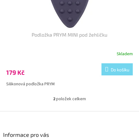
Podložka PRYM MINI pod žehličku
Skladem
Do košíku
179 Kč
Silikonová podložka PRYM
2
položek celkem
O
v
l
Z
á
á
d
p
a
a
Informace pro vás
c