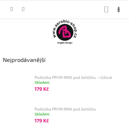
Přejít
na
NÁKUP
obsah
KOŠÍK
Nejprodávanější
Podložka PRYM MINI pod žehličku - růžová
Skladem
179 Kč
Podložka PRYM MINI pod žehličku
Skladem
179 Kč