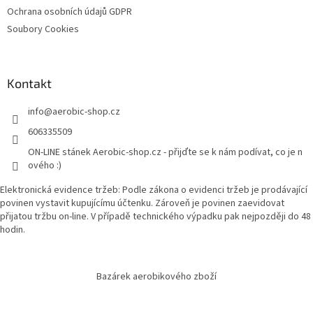
Ochrana osobních údajů GDPR
Soubory Cookies
Kontakt
info
@
aerobic-shop.cz
606335509
ON-LINE stánek Aerobic-shop.cz - přijďte se k nám podívat, co je n
ového :)
Elektronická evidence tržeb: Podle zákona o evidenci tržeb je prodávající
povinen vystavit kupujícímu účtenku. Zároveň je povinen zaevidovat
přijatou tržbu on-line. V případě technického výpadku pak nejpozději do 48
hodin.
Bazárek aerobikového zboží