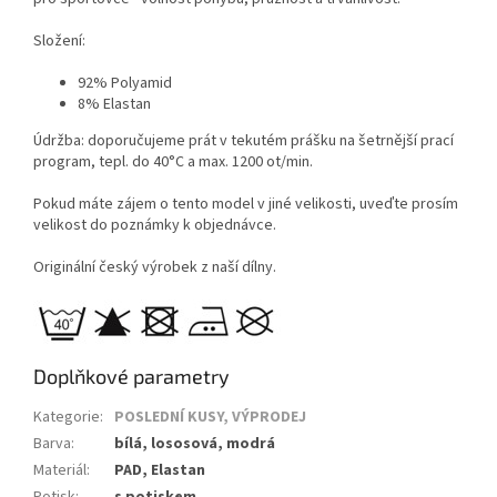
Složení:
92% Polyamid
8% Elastan
Údržba: doporučujeme prát v tekutém prášku na šetrnější prací
program, tepl. do 40°C a max. 1200 ot/min.
Pokud máte zájem o tento model v jiné velikosti, uveďte prosím
velikost do poznámky k objednávce.
Originální český výrobek z naší dílny.
Doplňkové parametry
Kategorie
:
POSLEDNÍ KUSY, VÝPRODEJ
Barva
:
bílá, lososová, modrá
Materiál
:
PAD, Elastan
Potisk
:
s potiskem