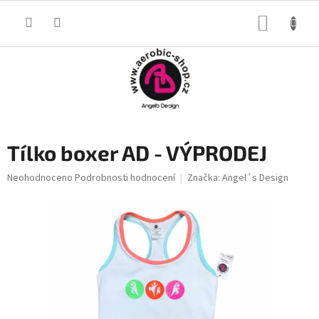
Přejít
na
NÁKUP
obsah
KOŠÍK
Tílko boxer AD - VÝPRODEJ
Průměrné
Neohodnoceno
Podrobnosti hodnocení
Značka:
Angel´s Design
hodnocení
produktu
je
0,0
z
5
hvězdiček.