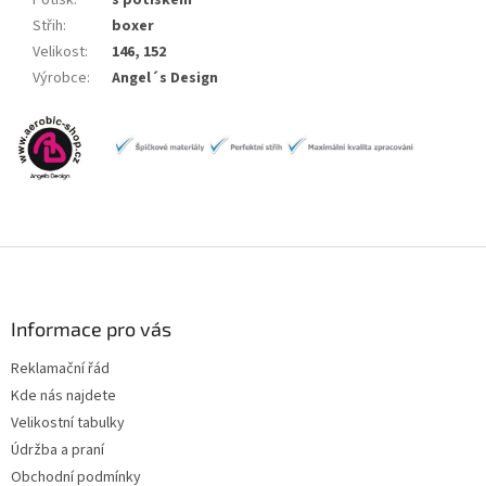
Střih
:
boxer
Velikost
:
146, 152
Výrobce
:
Angel´s Design
Z
á
p
a
Informace pro vás
t
Reklamační řád
í
Kde nás najdete
Velikostní tabulky
Údržba a praní
Obchodní podmínky