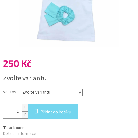
250 Kč
Měrná
Zvolte variantu
cena:
Velikost
Přidat do košíku
Tílko boxer
Detailní informace