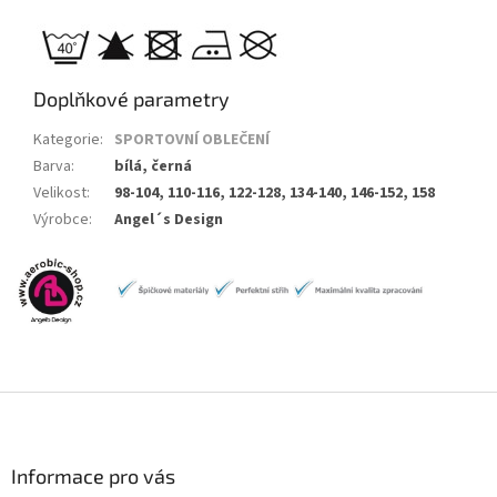
Doplňkové parametry
Kategorie
:
SPORTOVNÍ OBLEČENÍ
Barva
:
bílá, černá
Velikost
:
98-104, 110-116, 122-128, 134-140, 146-152, 158
Výrobce
:
Angel´s Design
Z
á
p
a
Informace pro vás