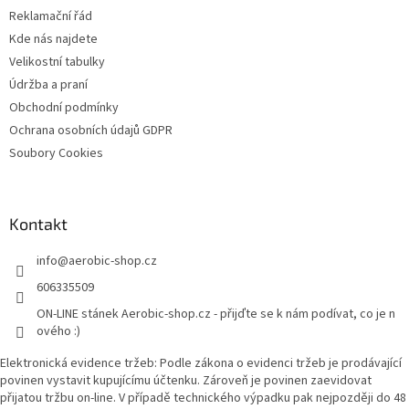
t
Reklamační řád
í
Kde nás najdete
Velikostní tabulky
Údržba a praní
Obchodní podmínky
Ochrana osobních údajů GDPR
Soubory Cookies
Kontakt
info
@
aerobic-shop.cz
606335509
ON-LINE stánek Aerobic-shop.cz - přijďte se k nám podívat, co je n
ového :)
Elektronická evidence tržeb: Podle zákona o evidenci tržeb je prodávající
povinen vystavit kupujícímu účtenku. Zároveň je povinen zaevidovat
přijatou tržbu on-line. V případě technického výpadku pak nejpozději do 48