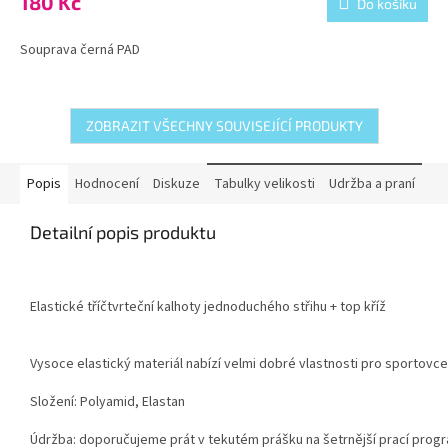
180 Kč
Do košíku
Souprava černá PAD
ZOBRAZIT VŠECHNY SOUVISEJÍCÍ PRODUKTY
Popis
Hodnocení
Diskuze
Tabulky velikosti
Udržba a praní
Detailní popis produktu
Elastické tříčtvrteční kalhoty jednoduchého střihu + top kříž
Vysoce elastický materiál nabízí velmi dobré vlastnosti pro sportovce,
Složení: Polyamid, Elastan
Údržba: doporučujeme prát v tekutém prášku na šetrnější prací progra