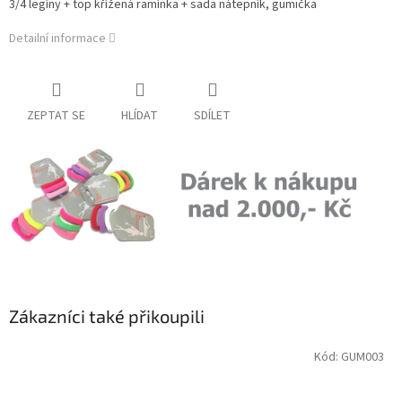
3/4 legíny + top křížená ramínka + sada nátepník, gumička
Detailní informace
ZEPTAT SE
HLÍDAT
SDÍLET
Zákazníci také přikoupili
Kód:
GUM003