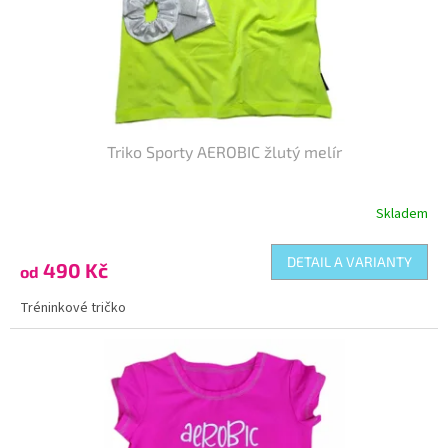
d
u
k
t
ů
Triko Sporty AEROBIC žlutý melír
Skladem
DETAIL A VARIANTY
490 Kč
od
Tréninkové tričko
Kód:
TR-353140