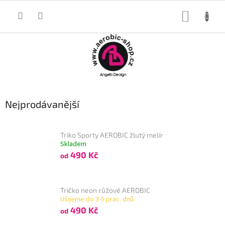
Přejít
na
NÁKUP
obsah
KOŠÍK
Nejprodávanější
Triko Sporty AEROBIC žlutý melír
Skladem
490 Kč
od
Tričko neon růžové AEROBIC
Ušijeme do 3-5 prac. dnů
490 Kč
od