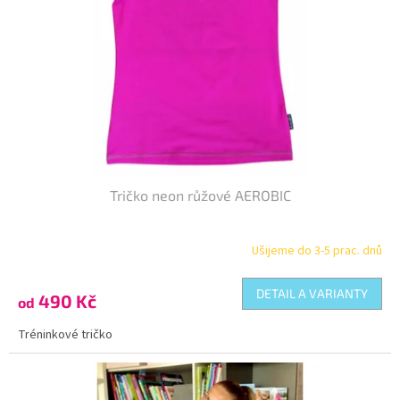
Tričko neon růžové AEROBIC
Ušijeme do 3-5 prac. dnů
DETAIL A VARIANTY
490 Kč
od
Tréninkové tričko
Kód:
TR-363140