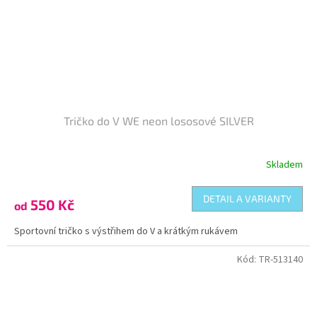
Tričko do V WE neon lososové SILVER
Skladem
DETAIL A VARIANTY
550 Kč
od
Sportovní tričko s výstřihem do V a krátkým rukávem
Kód:
TR-513140