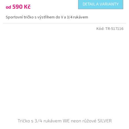
DETAIL A VARIANTY
590 Kč
od
Sportovní tričko s výstřihem do V a 3/4 rukávem
Kód:
TR-517116
Tričko s 3/4 rukávem WE neon růžové SILVER