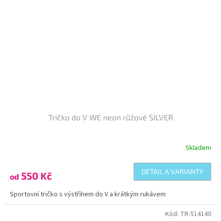
Tričko do V WE neon růžové SILVER
Skladem
DETAIL A VARIANTY
550 Kč
od
Sportovní tričko s výstřihem do V a krátkým rukávem
Kód:
TR-514140