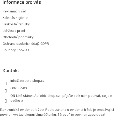
a
Informace pro vás
v
t
k
Reklamační řád
y
í
v
Kde nás najdete
ý
Velikostní tabulky
p
Údržba a praní
i
s
Obchodní podmínky
u
Ochrana osobních údajů GDPR
Soubory Cookies
Kontakt
info
@
aerobic-shop.cz
606335509
ON-LINE stánek Aerobic-shop.cz - přijďte se k nám podívat, co je n
ového :)
Elektronická evidence tržeb: Podle zákona o evidenci tržeb je prodávající
povinen vystavit kupujícímu účtenku. Zároveň je povinen zaevidovat