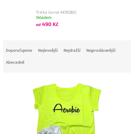
Tričko černé AEROBIC
Skladem
490 Kč
od
Ř
a
Doporučujeme
Nejlevnější
Nejdražší
Nejprodávanější
z
e
Abecedně
n
í
V
p
Kód:
D-351128
ý
r
p
o
i
d
s
u
p
k
r
t
o
ů