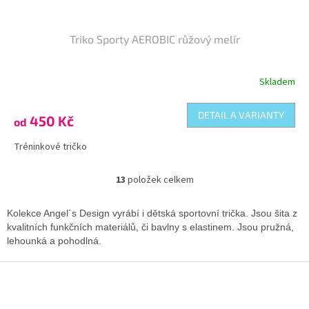
Triko Sporty AEROBIC růžový melír
Skladem
DETAIL A VARIANTY
450 Kč
od
Tréninkové tričko
13
položek celkem
O
v
l
Kolekce Angel´s Design vyrábí i dětská sportovní trička. Jsou šita z
á
kvalitních funkčních materiálů, či bavlny s elastinem. Jsou pružná,
d
lehounká a pohodlná.
a
c
Z
í
á
p
p
r