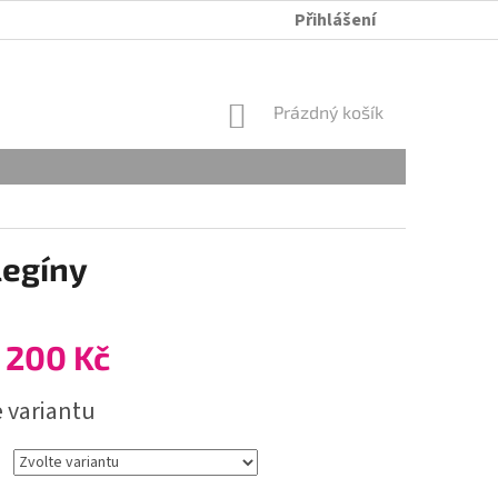
Přihlášení
ÚDRŽBA A PRANÍ
OBCHODNÍ PODMÍNKY
OCHRANA OSOB
NÁKUPNÍ
Prázdný košík
KOŠÍK
legíny
 200 Kč
e variantu