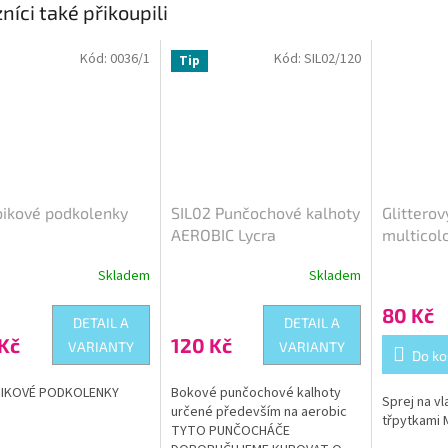
níci také přikoupili
Kód:
0036/1
Kód:
SIL02/120
Tip
ikové podkolenky
SIL02 Punčochové kalhoty
Glitterov
AEROBIC Lycra
multicol
Skladem
Skladem
rné
Průměrné
cení
hodnocení
80 Kč
ktu
produktu
DETAIL A
DETAIL A
je
Kč
120 Kč
VARIANTY
VARIANTY
5,0
Do ko
z
5
IKOVÉ PODKOLENKY
Bokové punčochové kalhoty
Sprej na vl
ček.
hvězdiček.
určené především na aerobic
třpytkami
TYTO PUNČOCHÁČE