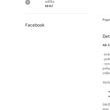
srdíčka
50 Kč
Popi
Facebook
Det
AD č
- krá
- jed
- vys
pohy
stál
Slože
Údrž
max.