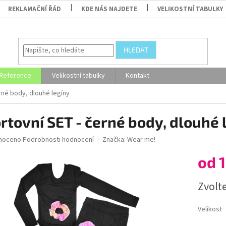
REKLAMAČNÍ ŘÁD
KDE NÁS NAJDETE
VELIKOSTNÍ TABULKY
HLEDAT
Reference
Velikostní tabulky
Kontakt
rné body, dlouhé legíny
rtovní SET - černé body, dlouhé 
né
noceno
Podrobnosti hodnocení
Značka:
Wear me!
ní
od
1
u
Měrná
Zvolt
cena:
ek.
Velikost