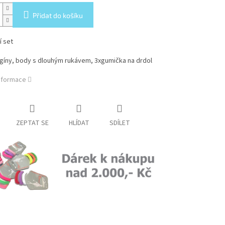
Přidat do košíku
í set
egíny, body s dlouhým rukávem, 3xgumička na drdol
informace
ZEPTAT SE
HLÍDAT
SDÍLET