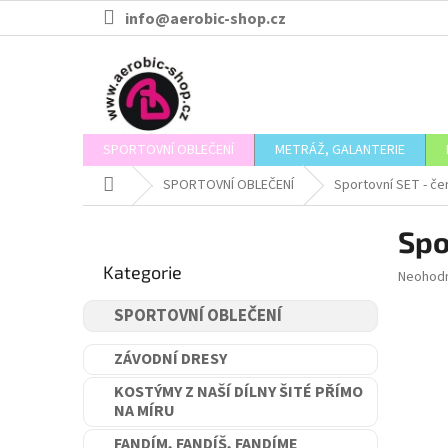
Přejít
info@aerobic-shop.cz
na
obsah
SPORTOVNÍ OBLEČENÍ
METRÁŽ, GALANTERIE
Domů
SPORTOVNÍ OBLEČENÍ
Sportovní SET - če
P
Spo
o
Přeskočit
s
Kategorie
kategorie
Průměr
Neohod
t
hodnoce
r
produkt
SPORTOVNÍ OBLEČENÍ
a
je
n
0,0
ZÁVODNÍ DRESY
n
z
5
í
KOSTÝMY Z NAŠÍ DÍLNY ŠITÉ PŘÍMO
hvězdič
NA MÍRU
p
a
FANDÍM, FANDÍŠ, FANDÍME