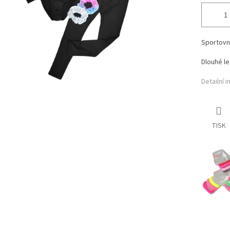
Sportovn
Dlouhé l
Detailní 
TISK