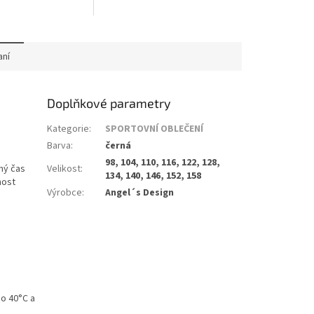
aní
Doplňkové parametry
Kategorie
:
SPORTOVNÍ OBLEČENÍ
Barva
:
černá
98, 104, 110, 116, 122, 128,
lný čas
Velikost
:
134, 140, 146, 152, 158
nost
Výrobce
:
Angel´s Design
do 40°C a