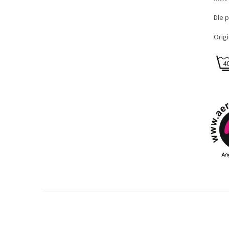
Dle p
Origi
Z
á
p