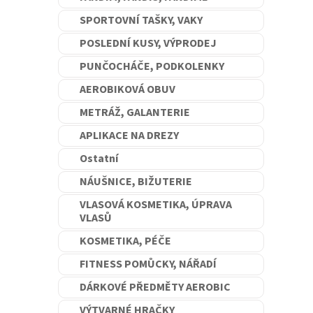
n
SPORTOVNÍ TAŠKY, VAKY
e
l
POSLEDNÍ KUSY, VÝPRODEJ
PUNČOCHÁČE, PODKOLENKY
AEROBIKOVÁ OBUV
METRÁŽ, GALANTERIE
APLIKACE NA DREZY
Ostatní
NÁUŠNICE, BIŽUTERIE
VLASOVÁ KOSMETIKA, ÚPRAVA
VLASŮ
KOSMETIKA, PÉČE
FITNESS POMŮCKY, NÁŘADÍ
DÁRKOVÉ PŘEDMĚTY AEROBIC
VÝTVARNÉ HRAČKY