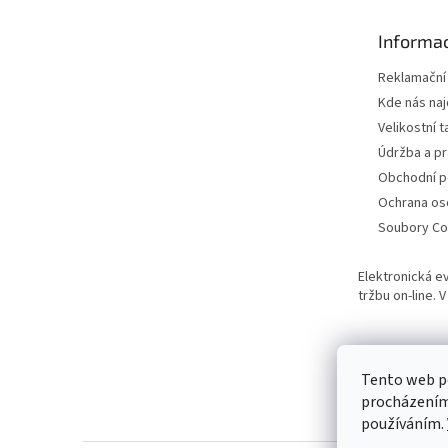
a
t
Informac
í
Reklamační
Kde nás na
Velikostní t
Údržba a pr
Obchodní 
Ochrana os
Soubory Co
Elektronická e
tržbu on-line.
Tento web po
procházením 
používáním.