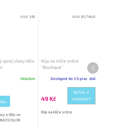
Kód:
348
Kód:
BG746/A
ý sprej vlasy tělo
Klip na klíče srdce
Další
or
"Boutique"
produkt
Skladem
Dostupné do 3-5 prac. dnů
DETAIL A
49 Kč
VARIANTY
šíku
Klip na klíče srdce
asy a tělo se
 MULTICOLOR