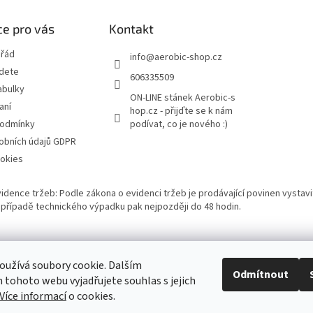
e pro vás
Kontakt
 řád
info
@
aerobic-shop.cz
jdete
606335509
abulky
ON-LINE stánek Aerobic-s
aní
hop.cz - přijďte se k nám
podmínky
podívat, co je nového :)
obních údajů GDPR
okies
vidence tržeb: Podle zákona o evidenci tržeb je prodávající povinen vystavi
 V případě technického výpadku pak nejpozději do 48 hodin.
Bazárek aerobikového zboží
užívá soubory cookie. Dalším
Odmítnout
tohoto webu vyjadřujete souhlas s jejich
Více informací
o cookies.