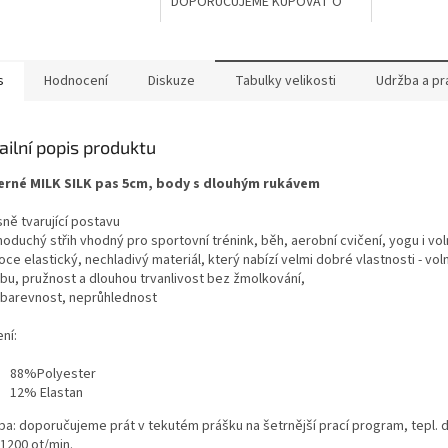
DOPORUČUJEME KUPOVAT O
JEDNO ČÍSLO VĚTŠÍ !!!
s
Hodnocení
Diskuze
Tabulky velikosti
Udržba a pr
ailní popis produktu
erné MILK SILK pas 5cm, body s dlouhým rukávem
sně tvarující postavu
noduchý střih vhodný pro sportovní trénink, běh, aerobní cvičení, yogu i vo
oce elastický, nechladivý materiál, který nabízí velmi dobré vlastnosti - vol
bu, pružnost a dlouhou trvanlivost bez žmolkování,
obarevnost, neprůhlednost
ní:
88%Polyester
12% Elastan
ba: doporučujeme prát v tekutém prášku na šetrnější prací program, tepl. 
 1200 ot/min.