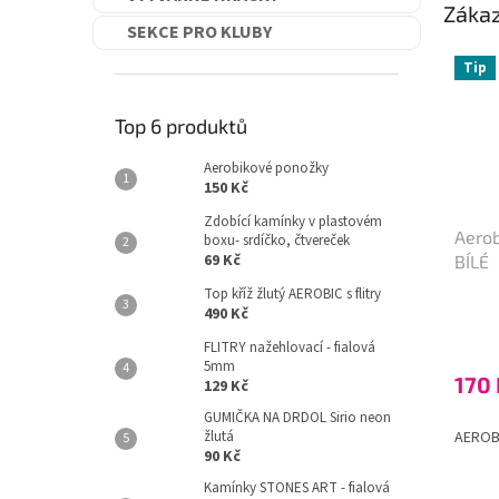
Zákaz
SEKCE PRO KLUBY
Tip
Top 6 produktů
Aerobikové ponožky
150 Kč
Zdobící kamínky v plastovém
Aerob
boxu- srdíčko, čtvereček
69 Kč
BÍLÉ
Top kříž žlutý AEROBIC s flitry
Průmě
490 Kč
hodno
FLITRY nažehlovací - fialová
produ
5mm
je
170 
129 Kč
5,0
z
GUMIČKA NA DRDOL Sirio neon
5
žlutá
AEROB
90 Kč
hvězdi
Kamínky STONES ART - fialová