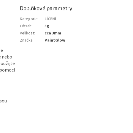
Doplňkové parametry
Kategorie
:
LÍČENÍ
Obsah
:
3g
Velikost
:
cca 3mm
Značka
:
PaintGlow
te
te nebo
použijte
e pomocí
jsou