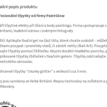
ailní popis produktu
esionální třpytky od firmy PaintGlow
áří třpytivé efekty při líčení a body paintingu. Firma spolupracuje s
britami, hudební scénou i známými fotografy.
ití: Aplikujte fixační gel na část těla, které chcete ozdobit - může
tkami posypat i pramínky vlasů, či zdobit nehty (Nail Art). Posyp
kujte třpytky pomocí štětečku. Abyste dosáhli hladkého povrchu, 
plikované třpytky štěteček s fixačním gelem. Třpytky odstraňujt
metického ubrousku.
ihranné třpytky "chunky glitter" s velikostí cca 3 mm.
y jsou vyrobeny ve Velké Británii. Nejsou testovány na zvířatech a 
ifikovány.