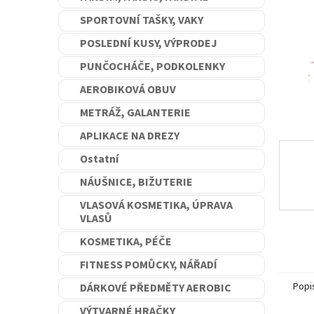
n
SPORTOVNÍ TAŠKY, VAKY
e
l
POSLEDNÍ KUSY, VÝPRODEJ
PUNČOCHÁČE, PODKOLENKY
AEROBIKOVÁ OBUV
METRÁŽ, GALANTERIE
APLIKACE NA DREZY
Ostatní
NÁUŠNICE, BIŽUTERIE
VLASOVÁ KOSMETIKA, ÚPRAVA
VLASŮ
KOSMETIKA, PÉČE
FITNESS POMŮCKY, NÁŘADÍ
Popi
DÁRKOVÉ PŘEDMĚTY AEROBIC
VÝTVARNÉ HRAČKY