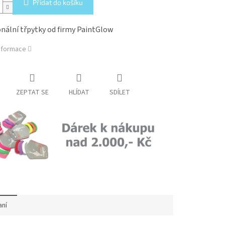
Přidat do košíku
nální třpytky od firmy PaintGlow
informace
ZEPTAT SE
HLÍDAT
SDÍLET
aní