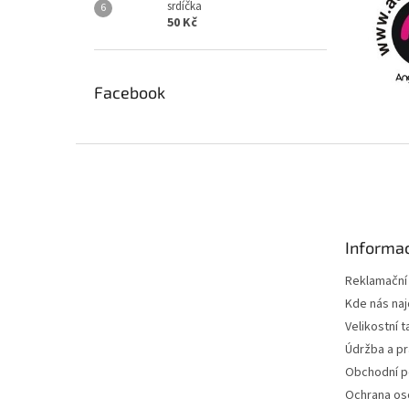
srdíčka
50 Kč
Facebook
Z
á
p
a
t
Informac
í
Reklamační
Kde nás na
Velikostní t
Údržba a pr
Obchodní 
Ochrana os