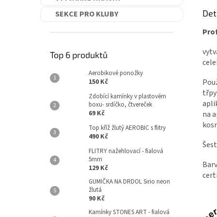
Det
SEKCE PRO KLUBY
Prof
vytv
Top 6 produktů
cele
Aerobikové ponožky
150 Kč
Použ
třpy
Zdobící kamínky v plastovém
apli
boxu- srdíčko, čtvereček
69 Kč
na a
kos
Top kříž žlutý AEROBIC s flitry
490 Kč
Šest
FLITRY nažehlovací - fialová
5mm
Barv
129 Kč
cert
GUMIČKA NA DRDOL Sirio neon
žlutá
90 Kč
Kamínky STONES ART - fialová