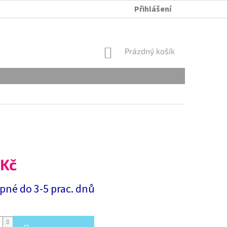
Přihlášení
ÚDRŽBA A PRANÍ
OBCHODNÍ PODMÍNKY
OCHRANA OSOB
NÁKUPNÍ
Prázdný košík
KOŠÍK
 Kč
pné do 3-5 prac. dnů