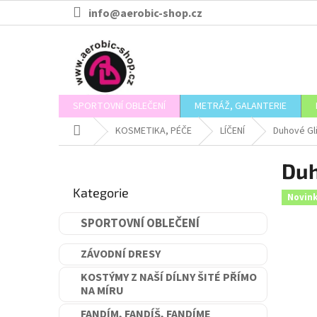
Přejít
info@aerobic-shop.cz
na
obsah
SPORTOVNÍ OBLEČENÍ
METRÁŽ, GALANTERIE
Domů
KOSMETIKA, PÉČE
LÍČENÍ
Duhové Gl
P
Duh
o
Přeskočit
s
Kategorie
kategorie
Novin
t
r
SPORTOVNÍ OBLEČENÍ
a
n
ZÁVODNÍ DRESY
n
í
KOSTÝMY Z NAŠÍ DÍLNY ŠITÉ PŘÍMO
NA MÍRU
p
a
FANDÍM, FANDÍŠ, FANDÍME