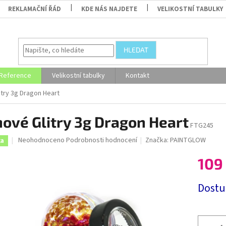
REKLAMAČNÍ ŘÁD
KDE NÁS NAJDETE
VELIKOSTNÍ TABULKY
HLEDAT
Reference
Velikostní tabulky
Kontakt
itry 3g Dragon Heart
ové Glitry 3g Dragon Heart
FTG245
Průměrné
Neohodnoceno
Podrobnosti hodnocení
Značka:
PAINTGLOW
ka
hodnocení
produktu
109
je
0,0
Měrná
Dostu
z
cena:
5
hvězdiček.