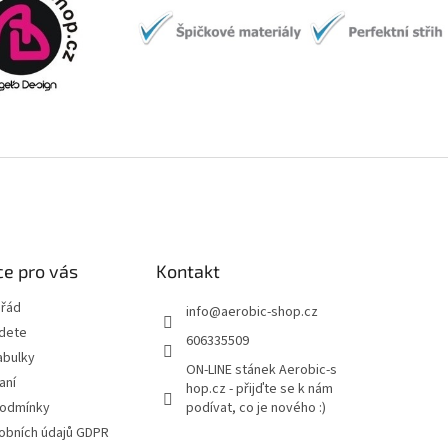
e pro vás
Kontakt
 řád
info
@
aerobic-shop.cz
jdete
606335509
abulky
ON-LINE stánek Aerobic-s
aní
hop.cz - přijďte se k nám
podmínky
podívat, co je nového :)
obních údajů GDPR