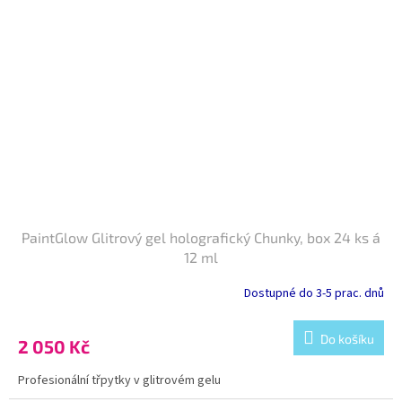
PaintGlow Glitrový gel holografický Chunky, box 24 ks á
12 ml
Dostupné do 3-5 prac. dnů
Do košíku
2 050 Kč
Profesionální třpytky v glitrovém gelu