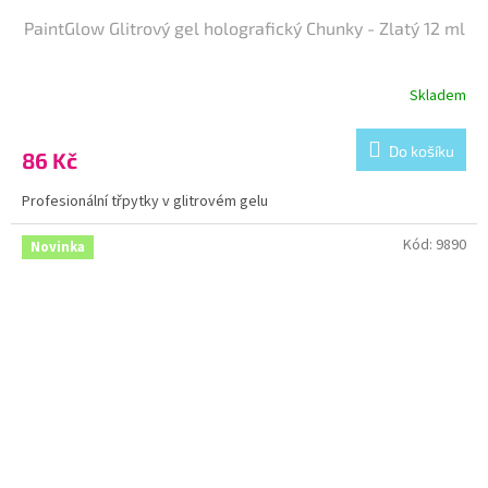
PaintGlow Glitrový gel holografický Chunky - Zlatý 12 ml
Skladem
Do košíku
86 Kč
Profesionální třpytky v glitrovém gelu
Kód:
9890
Novinka