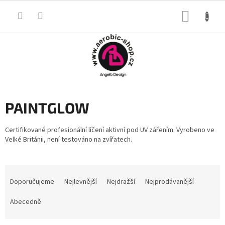
Přejít
na
NÁKUP
obsah
KOŠÍK
PAINTGLOW
Certifikované profesionální líčení aktivní pod UV zářením. Vyrobeno ve
Velké Británii, není testováno na zvířatech.
Ř
a
Doporučujeme
Nejlevnější
Nejdražší
Nejprodávanější
z
e
Abecedně
n