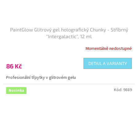
PaintGlow Glitrový gel holografický Chunky - Stříbrný
"Intergalactic", 12 ml
Momentálně nedostupné
DETAIL A VARIANTY
86 Kč
Profesionální třpytky v glitrovém gelu
Kód:
9889
Novinka