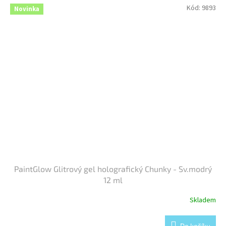
Kód:
9893
Novinka
PaintGlow Glitrový gel holografický Chunky - Sv.modrý
12 ml
Skladem
Do košíku