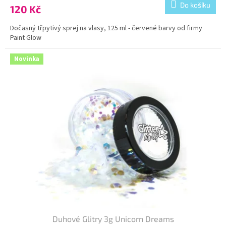
Do košíku
120 Kč
Dočasný třpytivý sprej na vlasy, 125 ml - červené barvy od firmy
Paint Glow
Kód:
FTG241
Novinka
Duhové Glitry 3g Unicorn Dreams