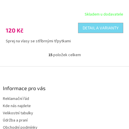
Skladem u dodavatele
DETAIL A VARIANTY
120 Kč
Sprej na vlasy se stříbrnými třpytkami
15
položek celkem
O
v
l
Z
á
á
d
p
a
a
Informace pro vás
c
t
í
Reklamační řád
í
p
Kde nás najdete
r
v
Velikostní tabulky
k
Údržba a praní
y
Obchodní podmínky
v