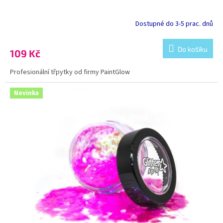
Dostupné do 3-5 prac. dnů
Do košíku
109 Kč
Profesionální třpytky od firmy PaintGlow
Kód:
FTG243
Novinka