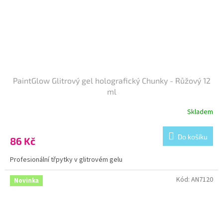
PaintGlow Glitrový gel holografický Chunky - Růžový 12
ml
Skladem
Do košíku
86 Kč
Profesionální třpytky v glitrovém gelu
Kód:
AN7120
Novinka