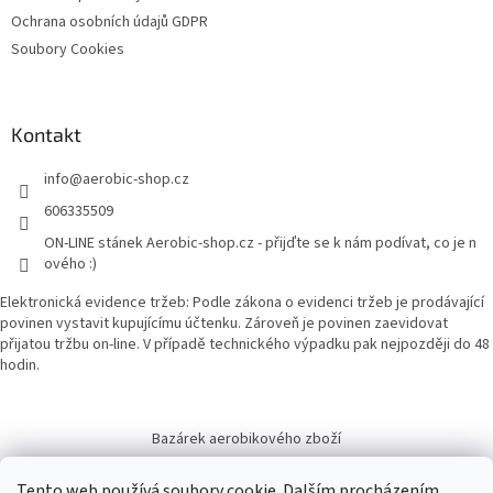
ý
Ochrana osobních údajů GDPR
p
Soubory Cookies
i
s
u
Kontakt
info
@
aerobic-shop.cz
606335509
ON-LINE stánek Aerobic-shop.cz - přijďte se k nám podívat, co je n
ového :)
Elektronická evidence tržeb: Podle zákona o evidenci tržeb je prodávající
povinen vystavit kupujícímu účtenku. Zároveň je povinen zaevidovat
přijatou tržbu on-line. V případě technického výpadku pak nejpozději do 48
hodin.
Bazárek aerobikového zboží
Tento web používá soubory cookie. Dalším procházením