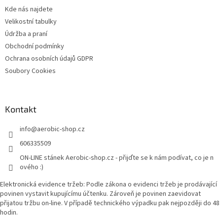
í
Kde nás najdete
Velikostní tabulky
Údržba a praní
Obchodní podmínky
Ochrana osobních údajů GDPR
Soubory Cookies
Kontakt
info
@
aerobic-shop.cz
606335509
ON-LINE stánek Aerobic-shop.cz - přijďte se k nám podívat, co je n
ového :)
Elektronická evidence tržeb: Podle zákona o evidenci tržeb je prodávající
povinen vystavit kupujícímu účtenku. Zároveň je povinen zaevidovat
přijatou tržbu on-line. V případě technického výpadku pak nejpozději do 48
hodin.