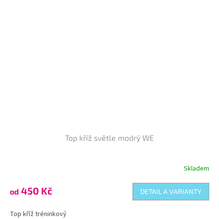
Top kříž světle modrý WE
Skladem
Průměrné
hodnocení
produktu
450 Kč
od
DETAIL A VARIANTY
je
5,0
Top kříž tréninkový
z