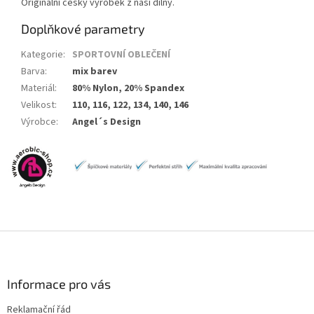
Originální český výrobek z naší dílny.
Doplňkové parametry
Kategorie
:
SPORTOVNÍ OBLEČENÍ
Barva
:
mix barev
Materiál
:
80% Nylon, 20% Spandex
Velikost
:
110, 116, 122, 134, 140, 146
Výrobce
:
Angel´s Design
Z
á
p
a
Informace pro vás
t
Reklamační řád