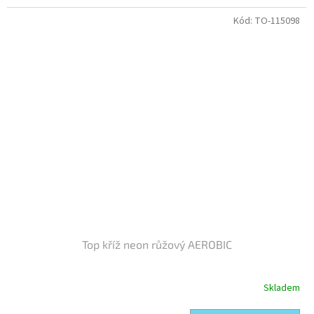
5
Kód:
TO-115098
hvězdiček.
Top kříž neon růžový AEROBIC
Skladem