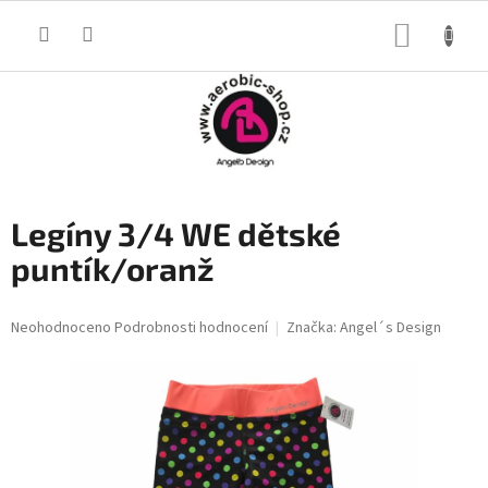
Přejít
na
NÁKUP
obsah
KOŠÍK
Legíny 3/4 WE dětské
puntík/oranž
Průměrné
Neohodnoceno
Podrobnosti hodnocení
Značka:
Angel´s Design
hodnocení
produktu
je
0,0
z
5
hvězdiček.