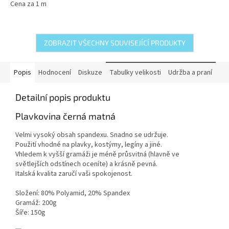
Cena za 1 m
ZOBRAZIT VŠECHNY SOUVISEJÍCÍ PRODUKTY
Popis
Hodnocení
Diskuze
Tabulky velikosti
Udržba a praní
Detailní popis produktu
Plavkovina černá matná
Velmi vysoký obsah spandexu. Snadno se udržuje.
Použití vhodné na plavky, kostýmy, legíny a jiné.
Vhledem k vyšší gramáži je méně průsvitná (hlavně ve
světlejších odstínech oceníte) a krásně pevná.
Italská kvalita zaručí vaši spokojenost.
Složení: 80% Polyamid, 20% Spandex
Gramáž: 200g
Šíře: 150g