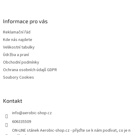
Z
á
p
a
Informace pro vás
t
Reklamační řád
í
Kde nás najdete
Velikostní tabulky
Údržba a praní
Obchodní podmínky
Ochrana osobních údajů GDPR
Soubory Cookies
Kontakt
info
@
aerobic-shop.cz
606335509
ON-LINE stánek Aerobic-shop.cz - přijďte se k nám podívat, co je n