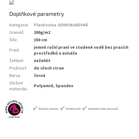
Doplňkové parametry
Kategorie
:
Plavkovina JEDNOBAREVNÁ
Gramáž
:
200g/m2
Šíře
:
150 cm
jemné ruční praní ve studené vodě bez pracích
Praní
:
prostředků a aviváže
Žehlení
:
nežehlit
Pružnost
:
do všech stran
Barva
:
černá
Složení
Polyamid, Spandex
materiálu
: