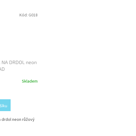
Kód:
G018
 NA DRDOL neon
AD
Skladem
šíku
 drdol neon růžový