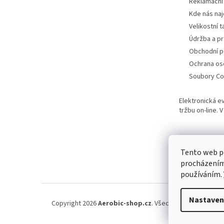
Reklamační
Kde nás na
Velikostní t
Údržba a pr
Obchodní 
Ochrana os
Soubory Co
Elektronická e
tržbu on-line.
Tento web po
procházením 
používáním.
Nastaven
Copyright 2026
Aerobic-shop.cz
. Všechna práva vyhraz