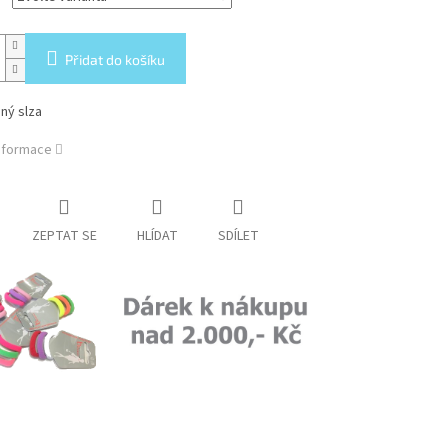
Přidat do košíku
ený slza
informace
ZEPTAT SE
HLÍDAT
SDÍLET