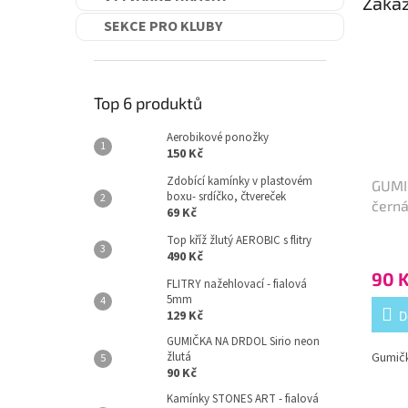
Zákaz
SEKCE PRO KLUBY
Top 6 produktů
Aerobikové ponožky
150 Kč
Zdobící kamínky v plastovém
GUMI
boxu- srdíčko, čtvereček
čern
69 Kč
Top kříž žlutý AEROBIC s flitry
490 Kč
90 
FLITRY nažehlovací - fialová
5mm
129 Kč
D
GUMIČKA NA DRDOL Sirio neon
žlutá
Gumičk
90 Kč
Kamínky STONES ART - fialová