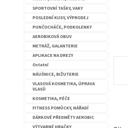
n
SPORTOVNÍ TAŠKY, VAKY
e
l
POSLEDNÍ KUSY, VÝPRODEJ
PUNČOCHÁČE, PODKOLENKY
AEROBIKOVÁ OBUV
METRÁŽ, GALANTERIE
APLIKACE NA DREZY
Ostatní
NÁUŠNICE, BIŽUTERIE
VLASOVÁ KOSMETIKA, ÚPRAVA
VLASŮ
KOSMETIKA, PÉČE
FITNESS POMŮCKY, NÁŘADÍ
DÁRKOVÉ PŘEDMĚTY AEROBIC
VÝTVARNÉ HRAČKY