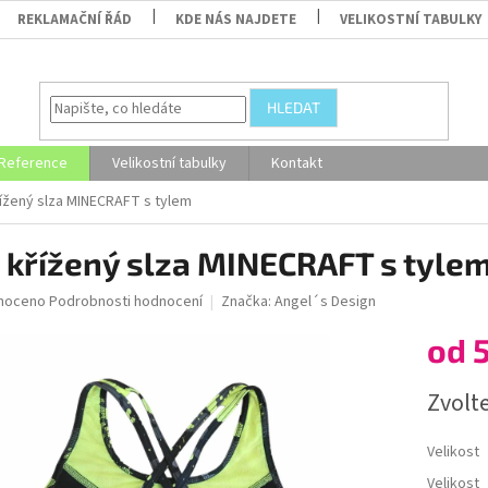
REKLAMAČNÍ ŘÁD
KDE NÁS NAJDETE
VELIKOSTNÍ TABULKY
HLEDAT
Reference
Velikostní tabulky
Kontakt
ížený slza MINECRAFT s tylem
 křížený slza MINECRAFT s tyle
né
noceno
Podrobnosti hodnocení
Značka:
Angel´s Design
ní
od
u
Měrná
Zvolt
cena:
ek.
Velikost
Velikost