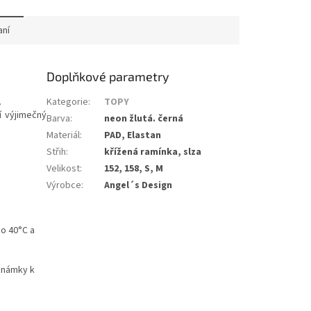
aní
Doplňkové parametry
.
Kategorie
:
TOPY
í výjimečný
Barva
:
neon žlutá. černá
Materiál
:
PAD, Elastan
Střih
:
křížená ramínka, slza
Velikost
:
152, 158, S, M
Výrobce
:
Angel´s Design
do 40°C a
oznámky k