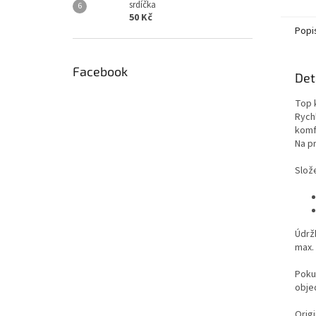
srdíčka
50 Kč
Popi
Facebook
Det
Top 
Rych
komf
Na pr
Slože
Údrž
max.
Poku
obje
Origi