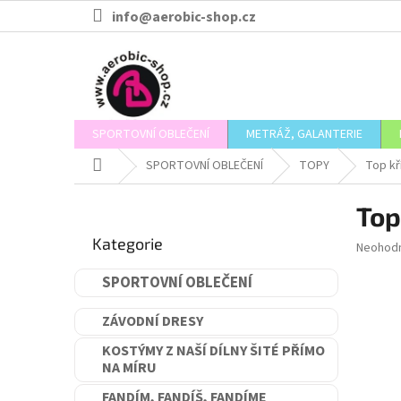
Přejít
info@aerobic-shop.cz
na
obsah
SPORTOVNÍ OBLEČENÍ
METRÁŽ, GALANTERIE
Domů
SPORTOVNÍ OBLEČENÍ
TOPY
Top kř
P
Top
o
Přeskočit
s
Kategorie
kategorie
Průměr
Neohod
t
hodnoce
r
produkt
SPORTOVNÍ OBLEČENÍ
a
je
n
0,0
ZÁVODNÍ DRESY
n
z
5
í
KOSTÝMY Z NAŠÍ DÍLNY ŠITÉ PŘÍMO
hvězdič
NA MÍRU
p
a
FANDÍM, FANDÍŠ, FANDÍME