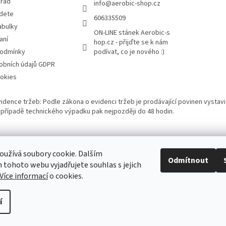
 řád
info
@
aerobic-shop.cz
jdete
606335509
abulky
ON-LINE stánek Aerobic-s
aní
hop.cz - přijďte se k nám
podmínky
podívat, co je nového :)
obních údajů GDPR
okies
vidence tržeb: Podle zákona o evidenci tržeb je prodávající povinen vystavi
 V případě technického výpadku pak nejpozději do 48 hodin.
Bazárek aerobikového zboží
užívá soubory cookie. Dalším
Odmítnout
tohoto webu vyjadřujete souhlas s jejich
Více informací
o cookies.
í
ena.
Upravit nastavení cookies