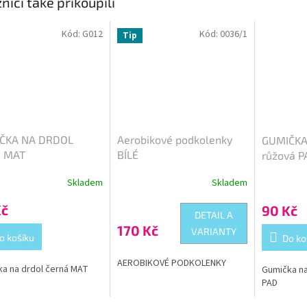
níci také přikoupili
Kód:
G012
Kód:
0036/1
Tip
ČKA NA DRDOL
Aerobikové podkolenky
GUMIČKA
á MAT
BÍLÉ
růžová P
Skladem
Skladem
Průměrné
hodnocení
Kč
90 Kč
produktu
DETAIL A
je
170 Kč
VARIANTY
5,0
o košíku
Do ko
z
5
AEROBIKOVÉ PODKOLENKY
a na drdol černá MAT
Gumička na
hvězdiček.
PAD