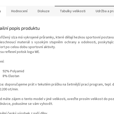
s
Hodnocení
Diskuze
Tabulky velikosti
Udržba a pr
ailní popis produktu
křížený slza má vykrojené průramky, které dělají hezkou sportovní postavu
leschnoucí materiál s vysokým stupněm ochrany a odolnosti, poskytujíc
ort po celou dobu sportovní aktivity.
su reflexní potisk loga WE.
ní:
92% Polyamid
8% Elastan
ba: doporučujeme prát v tekutém prášku na šetrnější prací program, tepl. 
 1200 ot/min.
d máte zájem o tento model v jiné velikosti, uveďte prosím velikost do p
dnávce, pokusíme se vám vyhovět.
nální český výrobek z naší dílny.