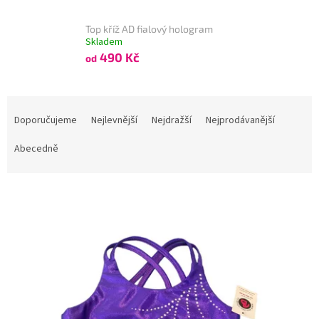
Top kříž AD fialový hologram
Skladem
490 Kč
od
Ř
a
Doporučujeme
Nejlevnější
Nejdražší
Nejprodávanější
z
e
Abecedně
n
í
V
p
Kód:
9960/116
ý
r
p
o
i
d
s
u
p
k
r
t
o
ů