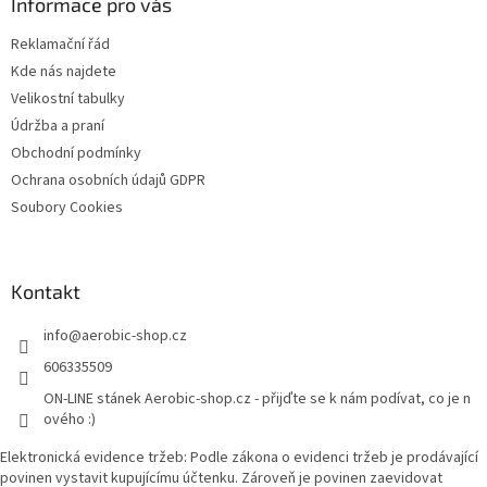
a
Informace pro vás
v
t
k
Reklamační řád
í
y
Kde nás najdete
v
ý
Velikostní tabulky
p
Údržba a praní
i
Obchodní podmínky
s
u
Ochrana osobních údajů GDPR
Soubory Cookies
Kontakt
info
@
aerobic-shop.cz
606335509
ON-LINE stánek Aerobic-shop.cz - přijďte se k nám podívat, co je n
ového :)
Elektronická evidence tržeb: Podle zákona o evidenci tržeb je prodávající
povinen vystavit kupujícímu účtenku. Zároveň je povinen zaevidovat