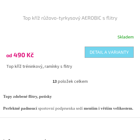
Top kříž růžovo-tyrkysový AEROBIC s flitry
Skladem
DETAIL A VARIANTY
490 Kč
od
Top kříž tréninkový, ramínky s flitry
13
položek celkem
O
v
l
Topy zdobené flitry, potisky
á
d
Perfektně padnoucí
sportovní podprsenka sedí
menším i větším velikostem.
a
c
Z
í
á
p
p
r