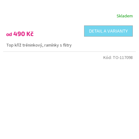
Skladem
DETAIL A VARIANTY
490 Kč
od
Top kříž tréninkový, ramínky s flitry
Kód:
TO-117098