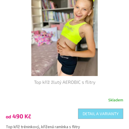
Top kříž žlutý AEROBIC s flitry
Skladem
DETAIL A VARIANTY
490 Kč
od
Top kříž tréninkový, křížená ramínka s flitry