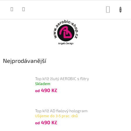
Přejít
na
NÁKUP
obsah
KOŠÍK
Nejprodávanější
Top kříž žlutý AEROBIC s flitry
Skladem
490 Kč
od
Top kříž AD fialový hologram
Ušijeme do 3-5 prac. dnů
490 Kč
od