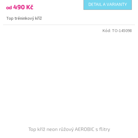
DETAIL A VARIANTY
490 Kč
od
Top tréninkový kříž
Kód:
TO-145098
Top kříž neon růžový AEROBIC s flitry