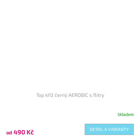
Top kříž černý AEROBIC s flitry
Skladem
DETAIL A VARIANTY
490 Kč
od