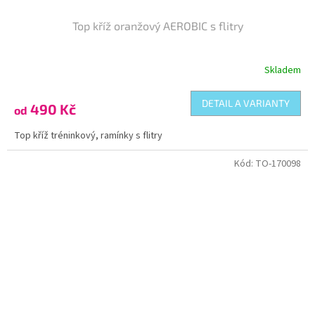
Top kříž oranžový AEROBIC s flitry
Skladem
DETAIL A VARIANTY
490 Kč
od
Top kříž tréninkový, ramínky s flitry
Kód:
TO-170098