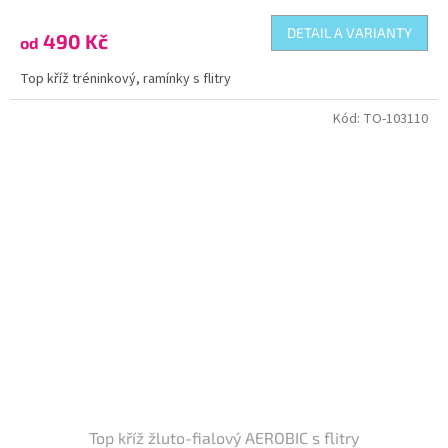
DETAIL A VARIANTY
490 Kč
od
Top kříž tréninkový, ramínky s flitry
Kód:
TO-103110
Top kříž žluto-fialový AEROBIC s flitry