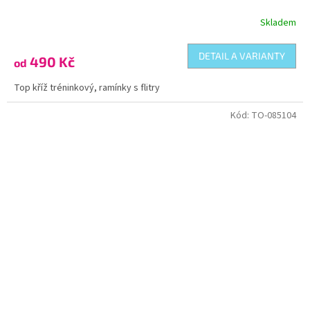
Skladem
DETAIL A VARIANTY
490 Kč
od
Top kříž tréninkový, ramínky s flitry
Kód:
TO-085104