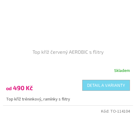
Top kříž červený AEROBIC s flitry
Skladem
DETAIL A VARIANTY
490 Kč
od
Top kříž tréninkový, ramínky s flitry
Kód:
TO-114104