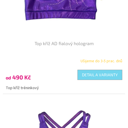
d
u
k
t
ů
Top kříž AD fialový hologram
Ušijeme do 3-5 prac. dnů
DETAIL A VARIANTY
490 Kč
od
Top kříž tréninkový
Kód:
TO-187116