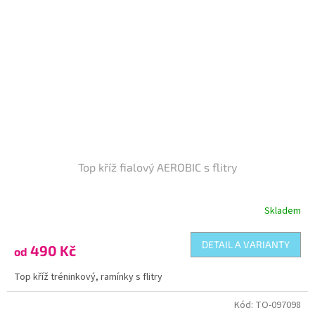
Top kříž fialový AEROBIC s flitry
Skladem
Průměrné
hodnocení
produktu
DETAIL A VARIANTY
490 Kč
od
je
5,0
Top kříž tréninkový, ramínky s flitry
z
5
Kód:
TO-097098
hvězdiček.