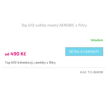
Top kříž světle modrý AEROBIC s flitry
Skladem
DETAIL A VARIANTY
490 Kč
od
Top kříž tréninkový, ramínky s flitry
Kód:
TO-086098