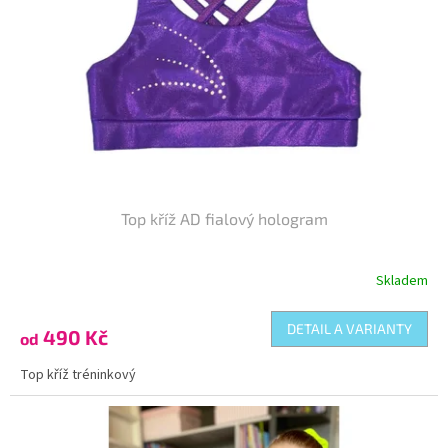
Top kříž AD fialový hologram
Skladem
DETAIL A VARIANTY
490 Kč
od
Top kříž tréninkový
Kód:
TO-104098