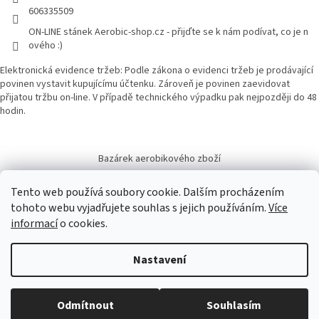
606335509
ON-LINE stánek Aerobic-shop.cz - přijďte se k nám podívat, co je n
ového :)
Elektronická evidence tržeb: Podle zákona o evidenci tržeb je prodávající
povinen vystavit kupujícímu účtenku. Zároveň je povinen zaevidovat
přijatou tržbu on-line. V případě technického výpadku pak nejpozději do 48
hodin.
Bazárek aerobikového zboží
Tento web používá soubory cookie. Dalším procházením
tohoto webu vyjadřujete souhlas s jejich používáním.
Více
informací
o cookies.
Vytvořil Shoptet
Nastavení
Copyright 2026
Aerobic-shop.cz
. Všechna práva vyhrazena.
Upravit
Odmítnout
Souhlasím
nastavení cookies