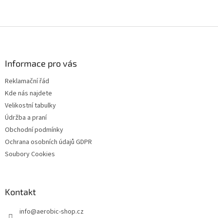
Z
á
p
a
Informace pro vás
t
Reklamační řád
í
Kde nás najdete
Velikostní tabulky
Údržba a praní
Obchodní podmínky
Ochrana osobních údajů GDPR
Soubory Cookies
Kontakt
info
@
aerobic-shop.cz