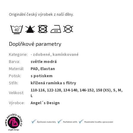
Originální český výrobek z naší dílny.
Doplňkové parametry
Kategorie
:
- zdobené, kamínkované
Barva
:
světle modrá
Materiál
:
PAD, Elastan
Potisk
:
s potiskem
Střih
:
křížená ramínka s flitry
110-116, 122-128, 134-140, 146-152, 158 (XS), S, M,
Velikost
:
L
Výrobce
:
Angel´s Design