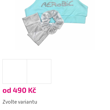
od
490 Kč
Měrná
Zvolte variantu
cena: