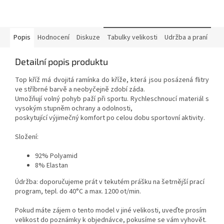
Popis
Hodnocení
Diskuze
Tabulky velikosti
Udržba a praní
Detailní popis produktu
Top kříž má dvojitá ramínka do kříže, která jsou posázená flitry
ve stříbrné barvě a neobyčejně zdobí záda.
Umožňují volný pohyb paží při sportu. Rychleschnoucí materiál s
vysokým stupněm ochrany a odolnosti,
poskytující výjimečný komfort po celou dobu sportovní aktivity.
Složení:
92% Polyamid
8% Elastan
Údržba: doporučujeme prát v tekutém prášku na šetrnější prací
program, tepl. do 40°C a max. 1200 ot/min.
Pokud máte zájem o tento model v jiné velikosti, uveďte prosím
velikost do poznámky k objednávce, pokusíme se vám vyhovět.