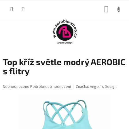
Přejít
na
NÁKUP
obsah
KOŠÍK
Top kříž světle modrý AEROBIC
s flitry
Průměrné
Neohodnoceno
Podrobnosti hodnocení
Značka:
Angel´s Design
hodnocení
produktu
je
0,0
z
5
hvězdiček.