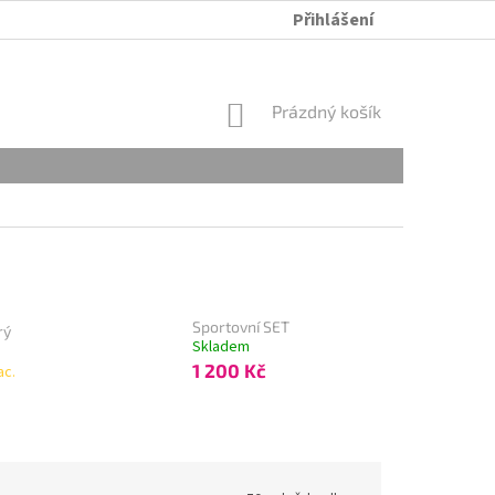
Přihlášení
ÚDRŽBA A PRANÍ
OBCHODNÍ PODMÍNKY
OCHRANA OSOB
NÁKUPNÍ
Prázdný košík
KOŠÍK
Sportovní SET
rý
Skladem
1 200 Kč
ac.