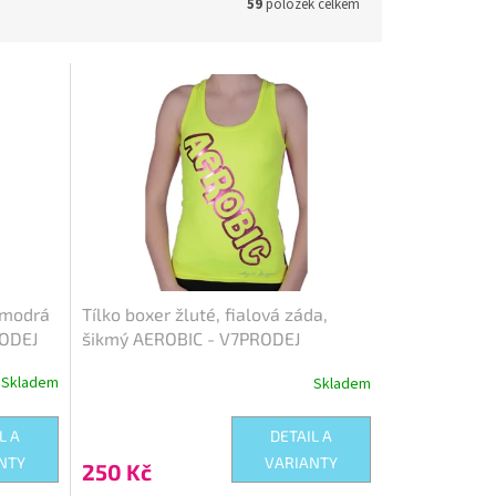
59
položek celkem
d:
221122
Kód:
213122
ěmodrá
Tílko boxer žluté, fialová záda,
RODEJ
šikmý AEROBIC - V7PRODEJ
Skladem
Skladem
L A
DETAIL A
NTY
VARIANTY
250 Kč