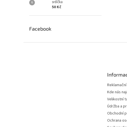
srdíčka
50 Kč
Facebook
Z
á
p
a
t
Informac
í
Reklamační
Kde nás na
Velikostní t
Údržba a pr
Obchodní 
Ochrana os