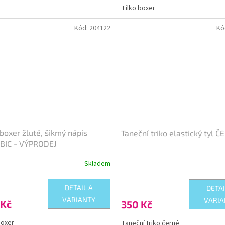
Tílko boxer
ček.
Kód:
204122
Kó
 boxer žluté, šikmý nápis
Taneční triko elastický tyl 
BIC - VÝPRODEJ
Skladem
DETAIL A
DETAI
VARIANTY
VARIA
 Kč
350 Kč
boxer
Taneční triko černé