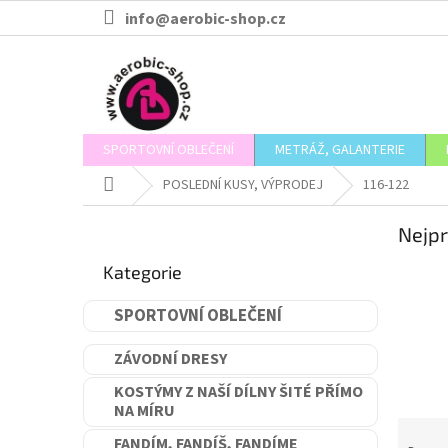
Přejít
info@aerobic-shop.cz
na
obsah
SPORTOVNÍ OBLEČENÍ
METRÁŽ, GALANTERIE
Domů
POSLEDNÍ KUSY, VÝPRODEJ
116-122
P
Nejpr
o
Přeskočit
s
Kategorie
kategorie
t
r
SPORTOVNÍ OBLEČENÍ
a
n
ZÁVODNÍ DRESY
n
í
KOSTÝMY Z NAŠÍ DÍLNY ŠITÉ PŘÍMO
NA MÍRU
p
Ř
a
FANDÍM, FANDÍŠ, FANDÍME