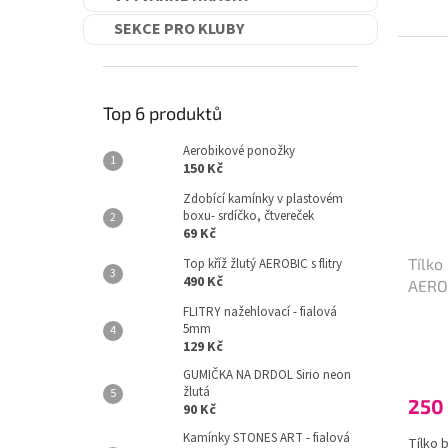
5
SEKCE PRO KLUBY
hvězdi
Top 6 produktů
Aerobikové ponožky
150 Kč
Zdobící kamínky v plastovém
boxu- srdíčko, čtvereček
69 Kč
Tílko
Top kříž žlutý AEROBIC s flitry
490 Kč
AERO
FLITRY nažehlovací - fialová
5mm
129 Kč
GUMIČKA NA DRDOL Sirio neon
žlutá
250
90 Kč
Kamínky STONES ART - fialová
Tílko 