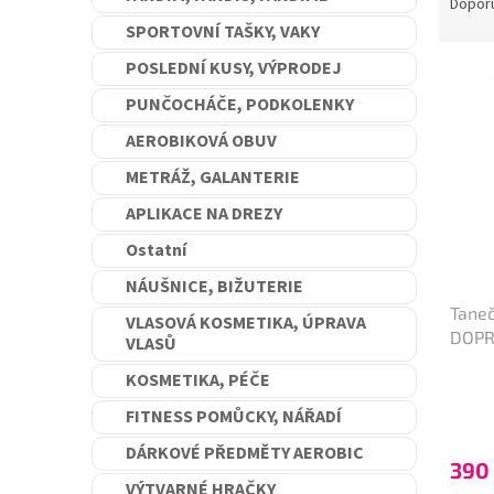
a
Dopor
n
z
SPORTOVNÍ TAŠKY, VAKY
e
e
l
POSLEDNÍ KUSY, VÝPRODEJ
V
n
ý
í
PUNČOCHÁČE, PODKOLENKY
p
p
AEROBIKOVÁ OBUV
i
r
s
o
METRÁŽ, GALANTERIE
p
d
APLIKACE NA DREZY
r
u
o
k
Ostatní
d
t
NÁUŠNICE, BIŽUTERIE
u
ů
Taneč
k
VLASOVÁ KOSMETIKA, ÚPRAVA
DOPR
t
VLASŮ
ů
KOSMETIKA, PÉČE
Průmě
hodno
FITNESS POMŮCKY, NÁŘADÍ
produ
je
DÁRKOVÉ PŘEDMĚTY AEROBIC
390
5,0
VÝTVARNÉ HRAČKY
z