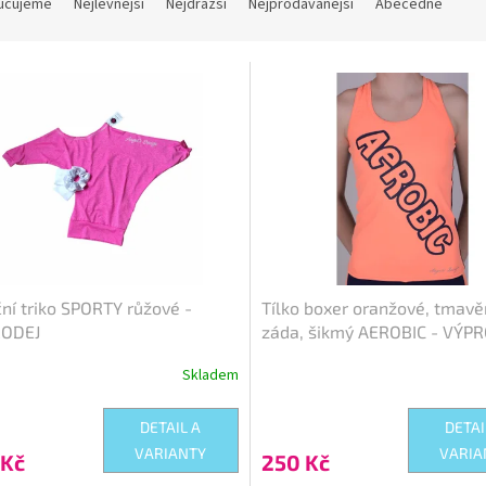
učujeme
Nejlevnější
Nejdražší
Nejprodávanější
Abecedně
Kód:
300/-0-
Kó
ní triko SPORTY růžové -
Tílko boxer oranžové, tmav
ODEJ
záda, šikmý AEROBIC - VÝP
Skladem
rné
cení
ktu
DETAIL A
DETAI
VARIANTY
VARIA
 Kč
250 Kč