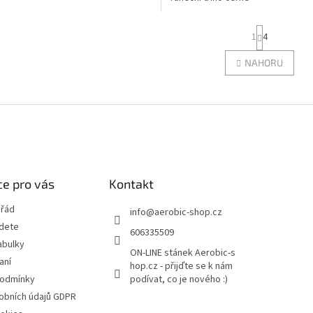
S
1
4
t
r
O
NAHORU
á
v
n
l
k
á
o
d
v
a
á
c
n
í
í
p
r
e pro vás
Kontakt
v
k
 řád
info
@
aerobic-shop.cz
y
jdete
v
606335509
ý
abulky
ON-LINE stánek Aerobic-s
p
aní
hop.cz - přijďte se k nám
i
podmínky
podívat, co je nového :)
s
u
obních údajů GDPR