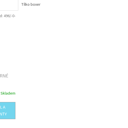
Tílko boxer
d:
496/-0-
ČERNÉ
Skladem
L A
NTY