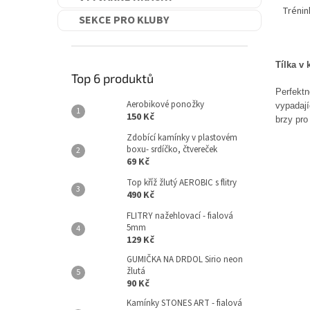
Trénin
SEKCE PRO KLUBY
Tílka v 
Top 6 produktů
Perfekt
Aerobikové ponožky
vypadají
150 Kč
brzy pro 
Zdobící kamínky v plastovém
boxu- srdíčko, čtvereček
69 Kč
Top kříž žlutý AEROBIC s flitry
490 Kč
FLITRY nažehlovací - fialová
5mm
129 Kč
GUMIČKA NA DRDOL Sirio neon
žlutá
90 Kč
Kamínky STONES ART - fialová