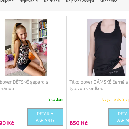
učujeme
Nejlevnější
Nejdražší
Nejprodávanější
Abecedně
Kód:
TI-261140
Kód:
 boxer DĚTSKÉ gepard s
Tílko boxer DÁMSKÉ černé s
ránou
tylovou vsadkou
Skladem
Ušijeme do 3-5 
DETAIL A
DETAI
VARIANTY
VARIA
90 Kč
650 Kč