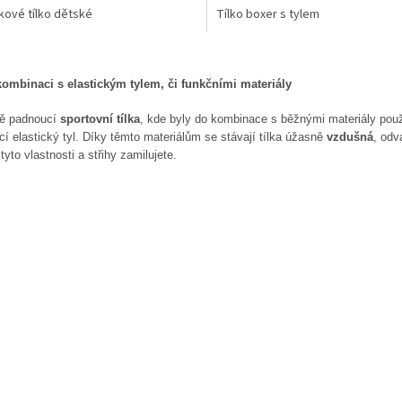
kové tílko dětské
Tílko boxer s tylem
O
v
kombinaci s elastickým tylem, či funkčními materiály
l
á
ně padnoucí
sportovní tílka
, kde byly do kombinace s běžnými materiály použi
d
cí elastický tyl. Díky těmto materiálům se stávají tílka úžasně
vzdušná
, odv
a
tyto vlastnosti a střihy zamilujete.
c
í
p
r
v
k
y
v
ý
p
i
s
u