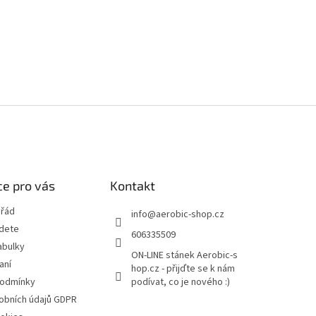
e pro vás
Kontakt
 řád
info
@
aerobic-shop.cz
jdete
606335509
abulky
ON-LINE stánek Aerobic-s
aní
hop.cz - přijďte se k nám
podmínky
podívat, co je nového :)
obních údajů GDPR