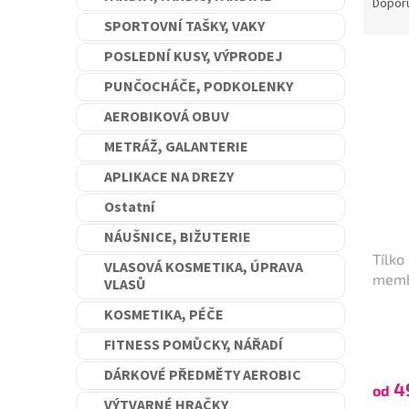
a
Dopor
n
z
SPORTOVNÍ TAŠKY, VAKY
e
e
l
POSLEDNÍ KUSY, VÝPRODEJ
V
n
ý
í
PUNČOCHÁČE, PODKOLENKY
p
p
AEROBIKOVÁ OBUV
i
r
s
o
METRÁŽ, GALANTERIE
p
d
APLIKACE NA DREZY
r
u
o
k
Ostatní
d
t
NÁUŠNICE, BIŽUTERIE
u
ů
Tílko
k
VLASOVÁ KOSMETIKA, ÚPRAVA
memb
t
VLASŮ
ů
KOSMETIKA, PÉČE
FITNESS POMŮCKY, NÁŘADÍ
DÁRKOVÉ PŘEDMĚTY AEROBIC
4
od
VÝTVARNÉ HRAČKY