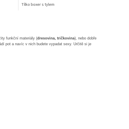
Tílko boxer s tylem
ty funkční materiály (
dresovina, tričkovina
), nebo dobře
ádí pot a navíc v nich budete vypadat sexy.
Určitě si je