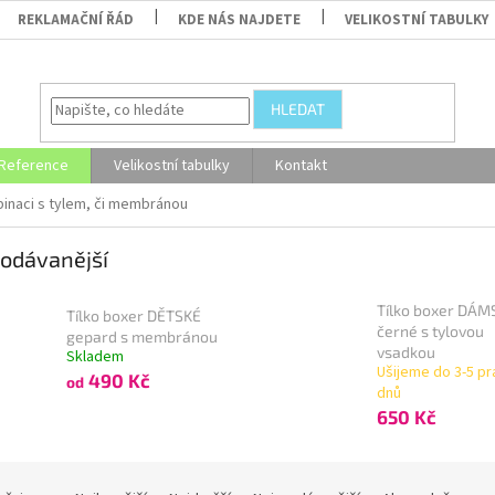
REKLAMAČNÍ ŘÁD
KDE NÁS NAJDETE
VELIKOSTNÍ TABULKY
HLEDAT
Reference
Velikostní tabulky
Kontakt
inaci s tylem, či membránou
odávanější
Tílko boxer DÁM
Tílko boxer DĚTSKÉ
černé s tylovou
gepard s membránou
vsadkou
Skladem
Ušijeme do 3-5 pr
490 Kč
od
dnů
650 Kč