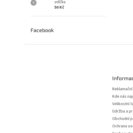
srdíčka
50 Kč
Facebook
Z
á
p
a
t
Informac
í
Reklamační
Kde nás na
Velikostní t
Údržba a pr
Obchodní 
Ochrana os