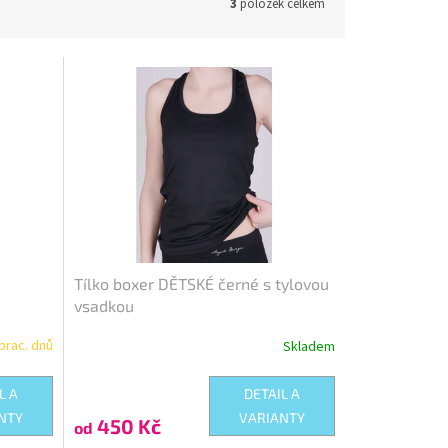
3
položek celkem
TI-23200S
Kód:
TI-232110
Tílko boxer DĚTSKÉ černé s tylovou
vsadkou
prac. dnů
Skladem
L A
DETAIL A
NTY
VARIANTY
450 Kč
od