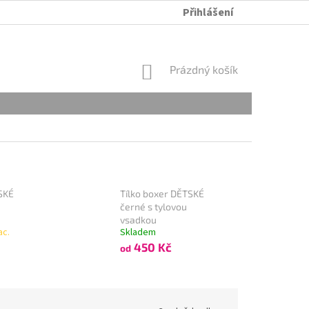
Přihlášení
ÚDRŽBA A PRANÍ
OBCHODNÍ PODMÍNKY
OCHRANA OSOB
NÁKUPNÍ
Prázdný košík
KOŠÍK
SKÉ
Tílko boxer DĚTSKÉ
černé s tylovou
vsadkou
ac.
Skladem
450 Kč
od