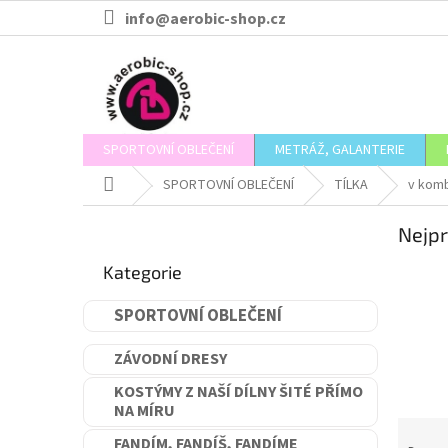
Přejít
info@aerobic-shop.cz
na
obsah
SPORTOVNÍ OBLEČENÍ
METRÁŽ, GALANTERIE
Domů
SPORTOVNÍ OBLEČENÍ
TÍLKA
v komb
P
Nejpr
o
Přeskočit
s
Kategorie
kategorie
t
r
SPORTOVNÍ OBLEČENÍ
a
n
ZÁVODNÍ DRESY
n
í
KOSTÝMY Z NAŠÍ DÍLNY ŠITÉ PŘÍMO
NA MÍRU
p
Ř
a
FANDÍM, FANDÍŠ, FANDÍME