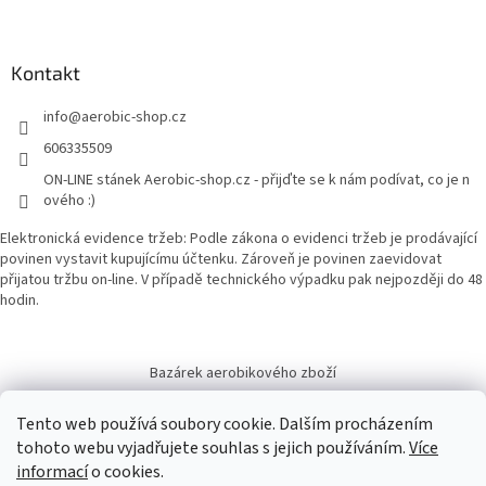
s
u
Kontakt
info
@
aerobic-shop.cz
606335509
ON-LINE stánek Aerobic-shop.cz - přijďte se k nám podívat, co je n
ového :)
Elektronická evidence tržeb: Podle zákona o evidenci tržeb je prodávající
povinen vystavit kupujícímu účtenku. Zároveň je povinen zaevidovat
přijatou tržbu on-line. V případě technického výpadku pak nejpozději do 48
hodin.
Bazárek aerobikového zboží
Tento web používá soubory cookie. Dalším procházením
tohoto webu vyjadřujete souhlas s jejich používáním.
Více
informací
o cookies.