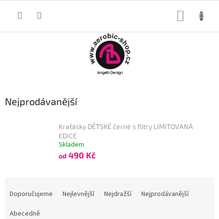
Přejít
na
NÁKUP
obsah
KOŠÍK
Nejprodávanější
Kraťásky DĚTSKÉ černé s flitry LIMITOVANÁ
EDICE
Skladem
490 Kč
od
Ř
a
Doporučujeme
Nejlevnější
Nejdražší
Nejprodávanější
z
e
Abecedně