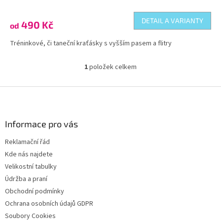
DETAIL A VARIANTY
490 Kč
od
Tréninkové, či taneční kraťásky s vyšším pasem a flitry
1
položek celkem
O
v
l
Z
á
á
d
p
a
a
Informace pro vás
c
t
í
Reklamační řád
í
p
Kde nás najdete
r
v
Velikostní tabulky
k
Údržba a praní
y
Obchodní podmínky
v
ý
Ochrana osobních údajů GDPR
p
Soubory Cookies
i