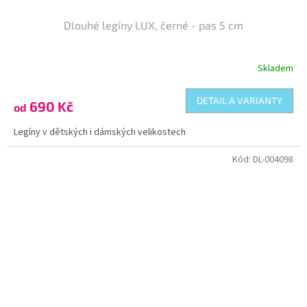
Dlouhé legíny LUX, černé - pas 5 cm
Skladem
DETAIL A VARIANTY
690 Kč
od
Legíny v dětských i dámských velikostech
Kód:
DL-004098