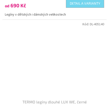
DETAIL A VARIANTY
690 Kč
od
Legíny v dětských i dámských velikostech
Kód:
DL-405140
TERMO legíny dlouhé LUX WE, černé