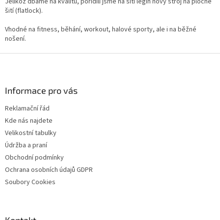
í
Jelikož dbáme na kvalitu, pořídili jsme na šití legín nový stroj na ploché
p
šití (flatlock).
r
v
Vhodné na fitness, běhání, workout, halové sporty, ale i na běžné
k
nošení.
y
v
Z
ý
á
p
p
i
a
Informace pro vás
s
t
u
Reklamační řád
í
Kde nás najdete
Velikostní tabulky
Údržba a praní
Obchodní podmínky
Ochrana osobních údajů GDPR
Soubory Cookies