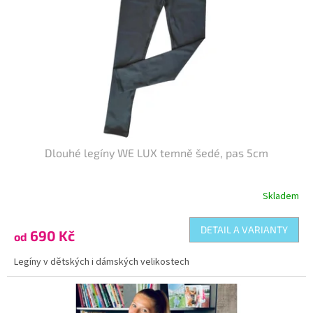
Dlouhé legíny WE LUX temně šedé, pas 5cm
Skladem
DETAIL A VARIANTY
690 Kč
od
Legíny v dětských i dámských velikostech
Kód:
DL-011140