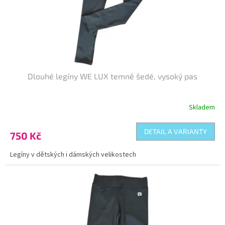
d
u
k
t
ů
Dlouhé legíny WE LUX temně šedé, vysoký pas
Skladem
DETAIL A VARIANTY
750 Kč
Legíny v dětských i dámských velikostech
Kód:
DL-009098