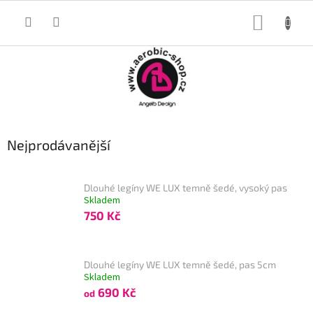
Přejít
na
NÁKUP
obsah
KOŠÍK
Nejprodávanější
Dlouhé legíny WE LUX temně šedé, vysoký pas
Skladem
750 Kč
Dlouhé legíny WE LUX temně šedé, pas 5cm
Skladem
690 Kč
od