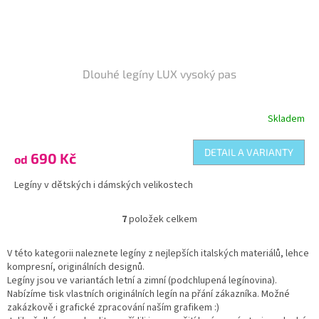
Dlouhé legíny LUX vysoký pas
Skladem
DETAIL A VARIANTY
690 Kč
od
Legíny v dětských i dámských velikostech
7
položek celkem
O
v
l
V této kategorii naleznete legíny z nejlepších italských materiálů, lehce
á
kompresní, originálních designů.
d
Legíny jsou ve variantách letní a zimní (podchlupená legínovina).
a
Nabízíme tisk vlastních originálních legín na přání zákazníka. Možné
c
zakázkově i grafické zpracování naším grafikem :)