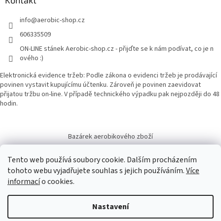
Kontakt
info
@
aerobic-shop.cz
606335509
ON-LINE stánek Aerobic-shop.cz - přijďte se k nám podívat, co je n
ového :)
Elektronická evidence tržeb: Podle zákona o evidenci tržeb je prodávající
povinen vystavit kupujícímu účtenku. Zároveň je povinen zaevidovat
přijatou tržbu on-line. V případě technického výpadku pak nejpozději do 48
hodin.
Bazárek aerobikového zboží
Tento web používá soubory cookie. Dalším procházením
tohoto webu vyjadřujete souhlas s jejich používáním.
Více
informací
o cookies.
Vytvořil Shoptet
Nastavení