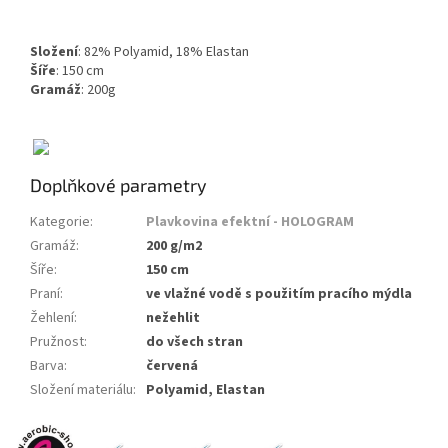
Složení
: 82% Polyamid, 18% Elastan
Šíře
: 150 cm
Gramáž
: 200g
Doplňkové parametry
Kategorie
:
Plavkovina efektní - HOLOGRAM
Gramáž
:
200 g/m2
Šíře
:
150 cm
Praní
:
ve vlažné vodě s použitím pracího mýdla
Žehlení
:
nežehlit
Pružnost
:
do všech stran
Barva
:
červená
Složení materiálu
:
Polyamid, Elastan