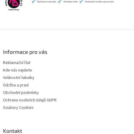
Z
á
p
a
Informace pro vás
t
Reklamační řád
í
Kde nás najdete
Velikostní tabulky
Údržba a praní
Obchodní podmínky
Ochrana osobních údajů GDPR
Soubory Cookies
Kontakt