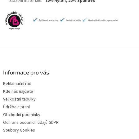
Složení materiálu
:
80% Nylon, 20% Spandex
Z
á
p
a
Informace pro vás
t
Reklamační řád
í
Kde nás najdete
Velikostní tabulky
Údržba a praní
Obchodní podmínky
Ochrana osobních údajů GDPR
Soubory Cookies