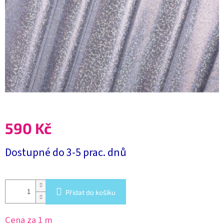
590 Kč
Měrná
Dostupné do 3-5 prac. dnů
cena:
Přidat do košíku
Cena za 1 m