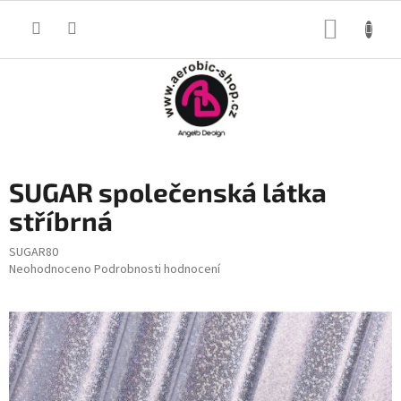
Přejít
na
NÁKUP
obsah
KOŠÍK
SUGAR společenská látka
stříbrná
SUGAR80
Průměrné
Neohodnoceno
Podrobnosti hodnocení
hodnocení
produktu
je
0,0
z
5
hvězdiček.