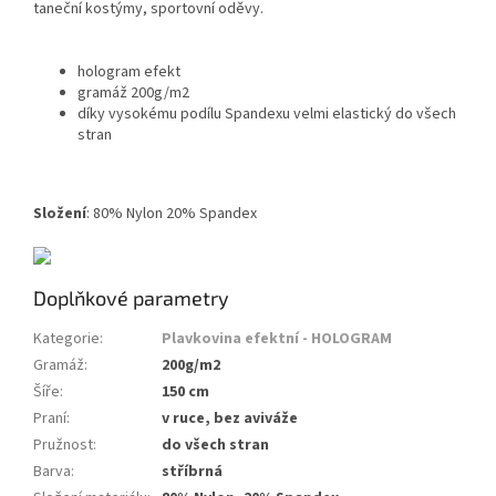
taneční kostýmy, sportovní oděvy.
hologram efekt
gramáž 200g/m2
díky vysokému podílu Spandexu velmi elastický do všech
stran
Složení
: 80% Nylon 20% Spandex
Doplňkové parametry
Kategorie
:
Plavkovina efektní - HOLOGRAM
Gramáž
:
200g/m2
Šíře
:
150 cm
Praní
:
v ruce, bez aviváže
Pružnost
:
do všech stran
Barva
:
stříbrná