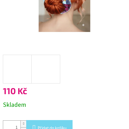
110 Kč
Měrná
Skladem
cena:
Přidat do košíku