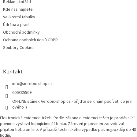
Reklamační řád
í
Kde nás najdete
Velikostní tabulky
Údržba a praní
Obchodní podmínky
Ochrana osobních údajů GDPR
Soubory Cookies
Kontakt
info
@
aerobic-shop.cz
606335509
ON-LINE stánek Aerobic-shop.cz - přijďte se k nám podívat, co je n
ového :)
Elektronická evidence tržeb: Podle zákona o evidenci tržeb je prodávající
povinen vystavit kupujícímu účtenku. Zároveň je povinen zaevidovat
přijatou tržbu on-line. V případě technického výpadku pak nejpozději do 48
hodin.