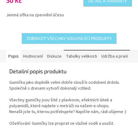
30 Kč
DETAIL A VARIANTY
je
5,0
Jemná síťka na zpevnění účesu
z
5
hvězdiček.
ZOBRAZIT VŠECHNY SOUVISEJÍCÍ PRODUKTY
Popis
Hodnocení
Diskuze
Tabulky velikosti
Udržba a praní
Detailní popis produktu
Gumička jako doplněk velmi dobře slouží k ozdobení drdolu.
Společně s dresem vytvoří dokonalý vzhled.
Všechny gumičky jsou šité z plavkovin, efektních látek a
polyamidů, které najdete v metráži na našem e-shopu.
Nenašli jste tu, kterou potřebujete? Napište nám, rádi ušijeme :)
Ošetřování: Gumičky lze proprat ve vlažné vodě a usušit.