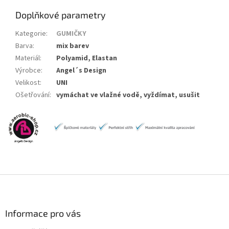
Doplňkové parametry
Kategorie
:
GUMIČKY
Barva
:
mix barev
Materiál
:
Polyamid, Elastan
Výrobce
:
Angel´s Design
Velikost
:
UNI
Ošetřování
:
vymáchat ve vlažné vodě, vyždímat, usušit
Z
á
p
a
Informace pro vás
t