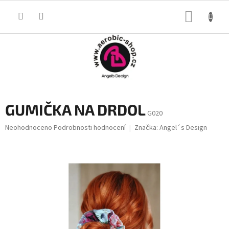
Přejít
na
NÁKUP
obsah
KOŠÍK
GUMIČKA NA DRDOL
G020
Průměrné
Neohodnoceno
Podrobnosti hodnocení
Značka:
Angel´s Design
hodnocení
produktu
je
0,0
z
5
hvězdiček.