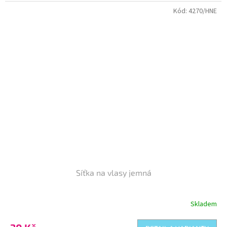
Kód:
4270/HNE
Síťka na vlasy jemná
Skladem
Průměrné
hodnocení
produktu