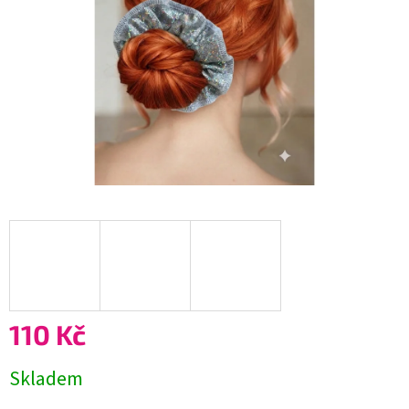
110 Kč
Měrná
Skladem
cena: