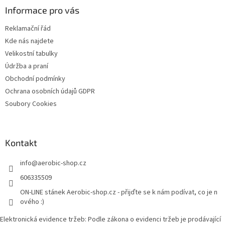
a
Informace pro vás
t
Reklamační řád
í
Kde nás najdete
Velikostní tabulky
Údržba a praní
Obchodní podmínky
Ochrana osobních údajů GDPR
Soubory Cookies
Kontakt
info
@
aerobic-shop.cz
606335509
ON-LINE stánek Aerobic-shop.cz - přijďte se k nám podívat, co je n
ového :)
Elektronická evidence tržeb: Podle zákona o evidenci tržeb je prodávající