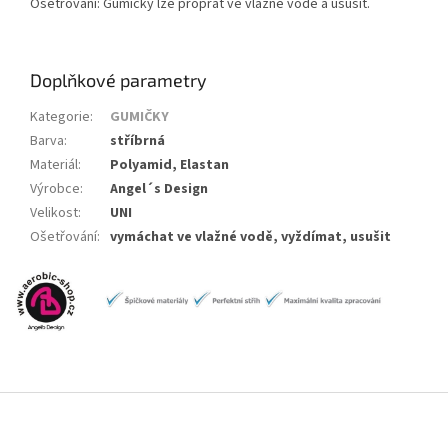
Ošetřování: Gumičky lze proprat ve vlažné vodě a usušit.
Doplňkové parametry
Kategorie
:
GUMIČKY
Barva
:
stříbrná
Materiál
:
Polyamid, Elastan
Výrobce
:
Angel´s Design
Velikost
:
UNI
Ošetřování
:
vymáchat ve vlažné vodě, vyždímat, usušit
Z
á
p