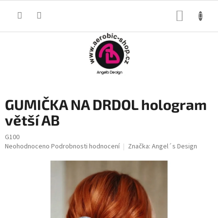
Přejít
na
NÁKUP
obsah
KOŠÍK
GUMIČKA NA DRDOL hologram
větší AB
G100
Průměrné
Neohodnoceno
Podrobnosti hodnocení
Značka:
Angel´s Design
hodnocení
produktu
je
0,0
z
5
hvězdiček.