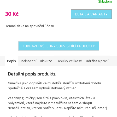
Skladem
Průměrné
hodnocení
produktu
30 Kč
DETAIL A VARIANTY
je
5,0
Jemná síťka na zpevnění účesu
z
5
hvězdiček.
ZOBRAZIT VŠECHNY SOUVISEJÍCÍ PRODUKTY
Popis
Hodnocení
Diskuze
Tabulky velikosti
Udržba a praní
Detailní popis produktu
Gumička jako doplněk velmi dobře slouží k ozdobení drdolu.
Společně s dresem vytvoří dokonalý vzhled.
Všechny gumičky jsou šité z plavkovin, efektních látek a
polyamidů, které najdete v metráži na našem e-shopu.
Nenašli jste tu, kterou potřebujete? Napište nám, rádi ušijeme :)