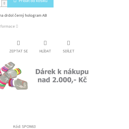
Přidat do košíku
na drdol černý hologram AB
informace
ZEPTAT SE
HLÍDAT
SDÍLET
Kód:
SPON63