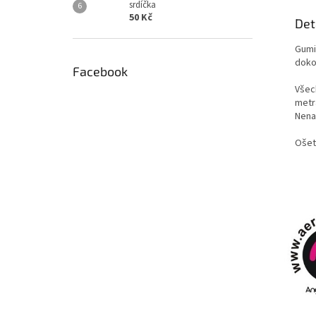
srdíčka
50 Kč
Det
Gumi
doko
Facebook
Všech
metr
Nenaš
Ošet