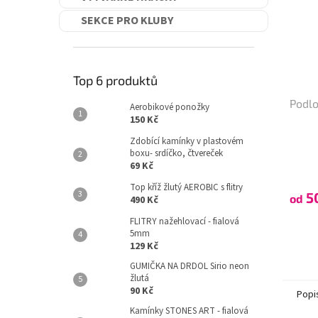
SEKCE PRO KLUBY
Top 6 produktů
Podl
Aerobikové ponožky
150 Kč
Zdobící kamínky v plastovém
boxu- srdíčko, čtvereček
69 Kč
Top kříž žlutý AEROBIC s flitry
5
od
490 Kč
FLITRY nažehlovací - fialová
5mm
129 Kč
GUMIČKA NA DRDOL Sirio neon
žlutá
90 Kč
Popi
Kamínky STONES ART - fialová