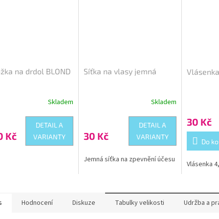
ožka na drdol BLOND
Síťka na vlasy jemná
Vlásenka
Skladem
Skladem
Průměrné
hodnocení
30 Kč
produktu
DETAIL A
DETAIL A
je
0 Kč
30 Kč
VARIANTY
VARIANTY
5,0
Do ko
z
5
Jemná síťka na zpevnění účesu
Vlásenka 4
hvězdiček.
s
Hodnocení
Diskuze
Tabulky velikosti
Udržba a pr