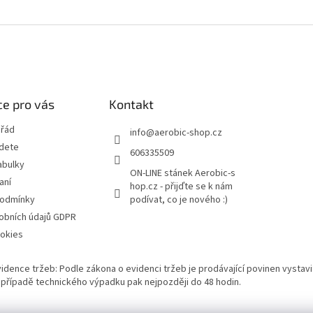
e pro vás
Kontakt
 řád
info
@
aerobic-shop.cz
jdete
606335509
abulky
ON-LINE stánek Aerobic-s
aní
hop.cz - přijďte se k nám
podmínky
podívat, co je nového :)
obních údajů GDPR
okies
vidence tržeb: Podle zákona o evidenci tržeb je prodávající povinen vystavi
 V případě technického výpadku pak nejpozději do 48 hodin.