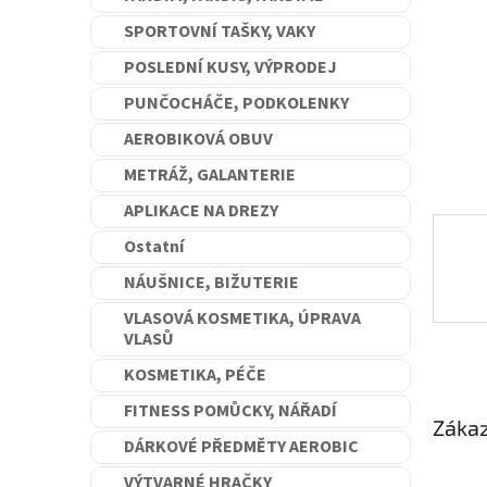
n
SPORTOVNÍ TAŠKY, VAKY
e
l
POSLEDNÍ KUSY, VÝPRODEJ
PUNČOCHÁČE, PODKOLENKY
AEROBIKOVÁ OBUV
METRÁŽ, GALANTERIE
APLIKACE NA DREZY
Ostatní
NÁUŠNICE, BIŽUTERIE
VLASOVÁ KOSMETIKA, ÚPRAVA
VLASŮ
KOSMETIKA, PÉČE
FITNESS POMŮCKY, NÁŘADÍ
Zákaz
DÁRKOVÉ PŘEDMĚTY AEROBIC
VÝTVARNÉ HRAČKY