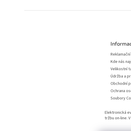
Z
á
p
a
t
Informac
í
Reklamační
Kde nás na
Velikostní t
Údržba a pr
Obchodní 
Ochrana os
Soubory Co
Elektronická e
tržbu on-line.