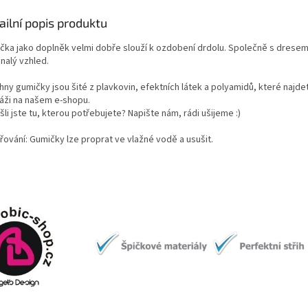
ailní popis produktu
čka jako doplněk velmi dobře slouží k ozdobení drdolu. Společně s dresem
nalý vzhled.
ny gumičky jsou šité z plavkovin, efektních látek a polyamidů, které najde
áži na našem e-shopu.
li jste tu, kterou potřebujete? Napište nám, rádi ušijeme :)
řování: Gumičky lze proprat ve vlažné vodě a usušit.