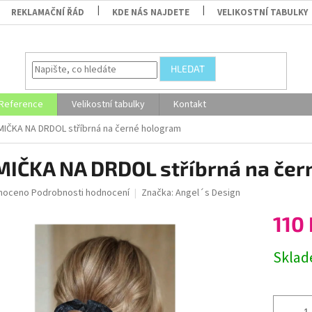
REKLAMAČNÍ ŘÁD
KDE NÁS NAJDETE
VELIKOSTNÍ TABULKY
HLEDAT
Reference
Velikostní tabulky
Kontakt
IČKA NA DRDOL stříbrná na černé hologram
IČKA NA DRDOL stříbrná na čer
né
noceno
Podrobnosti hodnocení
Značka:
Angel´s Design
ní
110 
u
Měrná
Skla
cena:
ek.