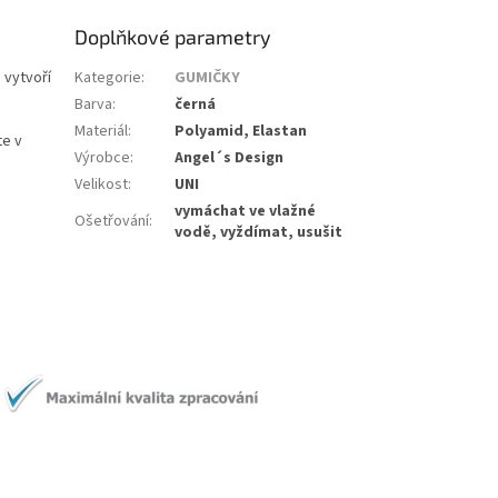
Doplňkové parametry
 vytvoří
Kategorie
:
GUMIČKY
Barva
:
černá
Materiál
:
Polyamid, Elastan
te v
Výrobce
:
Angel´s Design
Velikost
:
UNI
vymáchat ve vlažné
Ošetřování
:
vodě, vyždímat, usušit