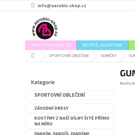
Přejít
info@aerobic-shop.cz
na
obsah
SPORTOVNÍ OBLEČENÍ
METRÁŽ, GALANTERIE
Domů
SPORTOVNÍ OBLEČENÍ
GUMIČKY
GUM
P
GUM
o
Přeskočit
s
Kategorie
kategorie
Průměr
Neohod
t
hodnoce
r
produkt
SPORTOVNÍ OBLEČENÍ
a
je
n
0,0
ZÁVODNÍ DRESY
n
z
5
í
KOSTÝMY Z NAŠÍ DÍLNY ŠITÉ PŘÍMO
hvězdič
NA MÍRU
p
a
FANDÍM, FANDÍŠ, FANDÍME