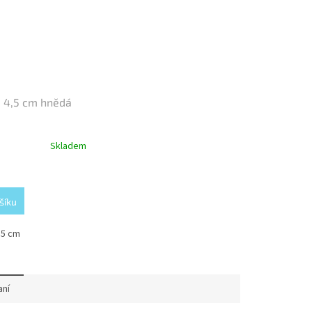
 4,5 cm hnědá
Skladem
šíku
,5 cm
aní