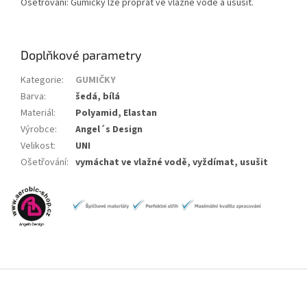
Ošetřování: Gumičky lze proprat ve vlažné vodě a usušit.
Doplňkové parametry
Kategorie
:
GUMIČKY
Barva
:
šedá, bílá
Materiál
:
Polyamid, Elastan
Výrobce
:
Angel´s Design
Velikost
:
UNI
Ošetřování
:
vymáchat ve vlažné vodě, vyždímat, usušit
Z
á
p