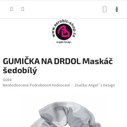
Přejít
na
NÁKUP
obsah
KOŠÍK
GUMIČKA NA DRDOL Maskáč
šedobílý
G034
Průměrné
Neohodnoceno
Podrobnosti hodnocení
Značka:
Angel´s Design
hodnocení
produktu
je
0,0
z
5
hvězdiček.