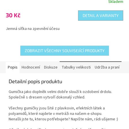
Skladem
Průměrné
hodnocení
produktu
30 Kč
DETAIL A VARIANTY
je
5,0
Jemná síťka na zpevnění účesu
z
5
hvězdiček.
ZOBRAZIT VŠECHNY SOUVISEJÍCÍ PRODUKTY
Popis
Hodnocení
Diskuze
Tabulky velikosti
Udržba a praní
Detailní popis produktu
Gumička jako doplněk velmi dobře slouží k ozdobení drdolu.
Společně s dresem vytvoří dokonalý vzhled.
Všechny gumičky jsou šité z plavkovin, efektních látek a
polyamidů, které najdete v metráži na našem e-shopu.
Nenašli jste tu, kterou potřebujete? Napište nám, rádi ušijeme :)