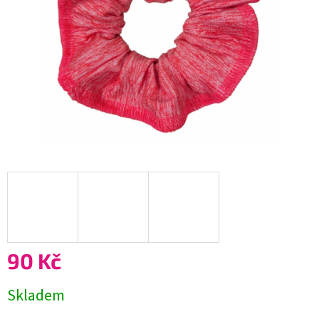
90 Kč
Měrná
Skladem
cena: