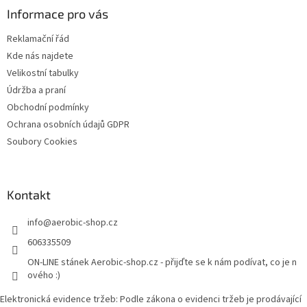
a
Informace pro vás
t
Reklamační řád
í
Kde nás najdete
Velikostní tabulky
Údržba a praní
Obchodní podmínky
Ochrana osobních údajů GDPR
Soubory Cookies
Kontakt
info
@
aerobic-shop.cz
606335509
ON-LINE stánek Aerobic-shop.cz - přijďte se k nám podívat, co je n
ového :)
Elektronická evidence tržeb: Podle zákona o evidenci tržeb je prodávající