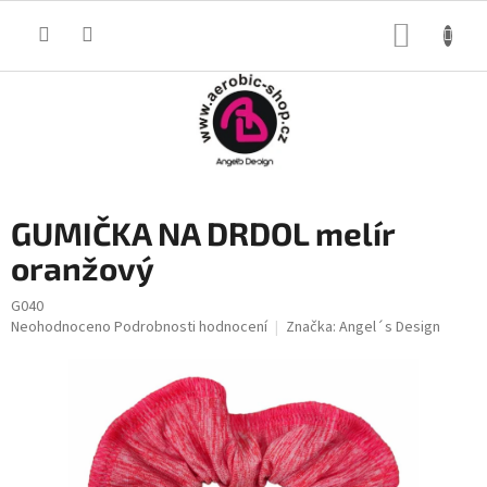
Přejít
na
NÁKUP
obsah
KOŠÍK
GUMIČKA NA DRDOL melír
oranžový
G040
Průměrné
Neohodnoceno
Podrobnosti hodnocení
Značka:
Angel´s Design
hodnocení
produktu
je
0,0
z
5
hvězdiček.