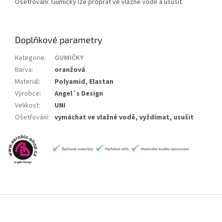
Ošetřování: Gumičky lze proprat ve vlažné vodě a usušit.
Doplňkové parametry
Kategorie
:
GUMIČKY
Barva
:
oranžová
Materiál
:
Polyamid, Elastan
Výrobce
:
Angel´s Design
Velikost
:
UNI
Ošetřování
:
vymáchat ve vlažné vodě, vyždímat, usušit
Z
á
p