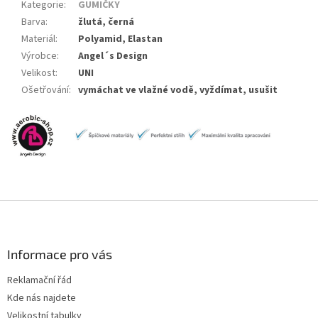
Kategorie
:
GUMIČKY
Barva
:
žlutá, černá
Materiál
:
Polyamid, Elastan
Výrobce
:
Angel´s Design
Velikost
:
UNI
Ošetřování
:
vymáchat ve vlažné vodě, vyždímat, usušit
Z
á
p
a
Informace pro vás
t
Reklamační řád
í
Kde nás najdete
Velikostní tabulky