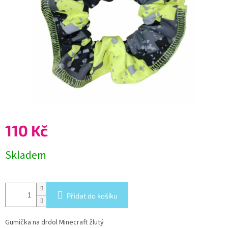
110 Kč
Měrná
Skladem
cena:
Přidat do košíku
Gumička na drdol Minecraft žlutý