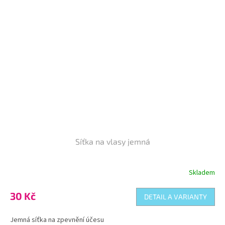
Síťka na vlasy jemná
Skladem
Průměrné
hodnocení
produktu
30 Kč
DETAIL A VARIANTY
je
5,0
Jemná síťka na zpevnění účesu
z