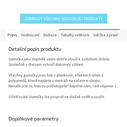
5
hvězdiček.
ZOBRAZIT VŠECHNY SOUVISEJÍCÍ PRODUKTY
Popis
Hodnocení
Diskuze
Tabulky velikosti
Udržba a praní
Detailní popis produktu
Gumička jako doplněk velmi dobře slouží k ozdobení drdolu.
Společně s dresem vytvoří dokonalý vzhled.
Všechny gumičky jsou šité z plavkovin, efektních látek a
polyamidů, které najdete v metráži na našem e-shopu.
Nenašli jste tu, kterou potřebujete? Napište nám, rádi ušijeme :)
Ošetřování: Gumičky lze proprat ve vlažné vodě a usušit.
Doplňkové parametry