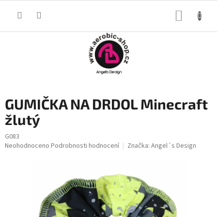
Přejít
na
NÁKUP
obsah
KOŠÍK
GUMIČKA NA DRDOL Minecraft
žlutý
G083
Průměrné
Neohodnoceno
Podrobnosti hodnocení
Značka:
Angel´s Design
hodnocení
produktu
je
0,0
z
5
hvězdiček.