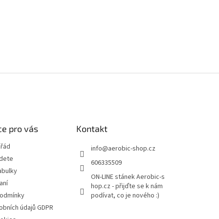
e pro vás
Kontakt
 řád
info
@
aerobic-shop.cz
jdete
606335509
abulky
ON-LINE stánek Aerobic-s
aní
hop.cz - přijďte se k nám
podmínky
podívat, co je nového :)
obních údajů GDPR