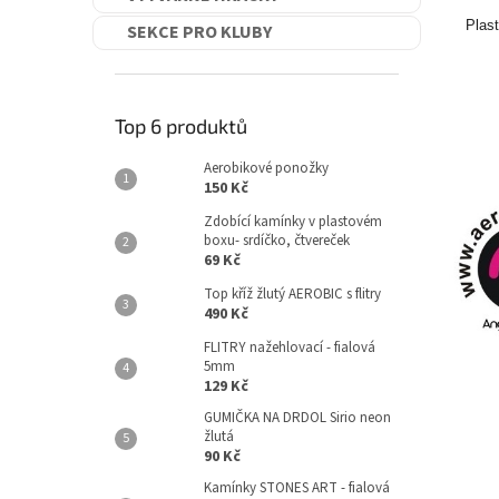
Plast
SEKCE PRO KLUBY
Top 6 produktů
Aerobikové ponožky
150 Kč
Zdobící kamínky v plastovém
boxu- srdíčko, čtvereček
69 Kč
Top kříž žlutý AEROBIC s flitry
490 Kč
FLITRY nažehlovací - fialová
5mm
129 Kč
GUMIČKA NA DRDOL Sirio neon
žlutá
90 Kč
Kamínky STONES ART - fialová