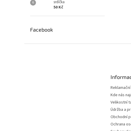
srdíčka
50 Kč
Facebook
Z
á
p
a
t
Informac
í
Reklamační
Kde nás na
Velikostní t
Údržba a pr
Obchodní 
Ochrana os