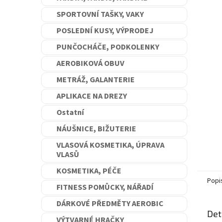
n
SPORTOVNÍ TAŠKY, VAKY
e
l
POSLEDNÍ KUSY, VÝPRODEJ
PUNČOCHÁČE, PODKOLENKY
AEROBIKOVÁ OBUV
METRÁŽ, GALANTERIE
APLIKACE NA DREZY
Ostatní
NÁUŠNICE, BIŽUTERIE
VLASOVÁ KOSMETIKA, ÚPRAVA
VLASŮ
KOSMETIKA, PÉČE
Popi
FITNESS POMŮCKY, NÁŘADÍ
DÁRKOVÉ PŘEDMĚTY AEROBIC
Det
VÝTVARNÉ HRAČKY