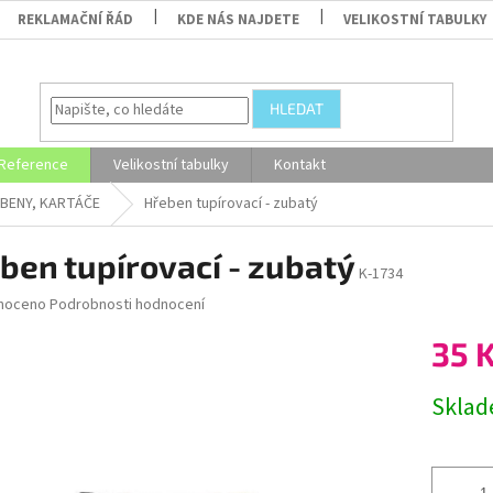
REKLAMAČNÍ ŘÁD
KDE NÁS NAJDETE
VELIKOSTNÍ TABULKY
HLEDAT
Reference
Velikostní tabulky
Kontakt
BENY, KARTÁČE
Hřeben tupírovací - zubatý
ben tupírovací - zubatý
K-1734
né
noceno
Podrobnosti hodnocení
ní
35 
u
Měrná
Skla
cena:
ek.