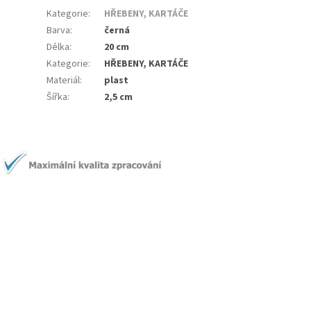
Kategorie
:
HŘEBENY, KARTÁČE
Barva
:
černá
Délka
:
20 cm
Kategorie
:
HŘEBENY, KARTÁČE
Materiál
:
plast
Šířka
:
2,5 cm