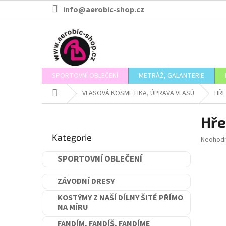
Přejít
info@aerobic-shop.cz
na
obsah
SPORTOVNÍ OBLEČENÍ
METRÁŽ, GALANTERIE
Domů
VLASOVÁ KOSMETIKA, ÚPRAVA VLASŮ
HŘE
P
Hře
o
Přeskočit
s
Kategorie
kategorie
Průměr
Neohod
t
hodnoce
r
produkt
SPORTOVNÍ OBLEČENÍ
a
je
n
0,0
ZÁVODNÍ DRESY
n
z
5
í
KOSTÝMY Z NAŠÍ DÍLNY ŠITÉ PŘÍMO
hvězdič
NA MÍRU
p
a
FANDÍM, FANDÍŠ, FANDÍME