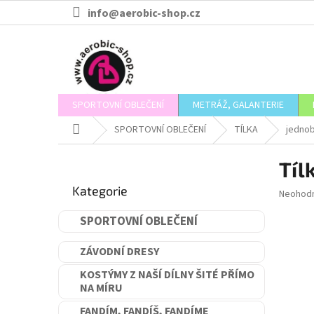
Přejít
info@aerobic-shop.cz
na
obsah
SPORTOVNÍ OBLEČENÍ
METRÁŽ, GALANTERIE
Domů
SPORTOVNÍ OBLEČENÍ
TÍLKA
jedno
P
Tíl
o
Přeskočit
s
Kategorie
kategorie
Průměr
Neohod
t
hodnoce
r
produkt
SPORTOVNÍ OBLEČENÍ
a
je
n
0,0
ZÁVODNÍ DRESY
n
z
5
í
KOSTÝMY Z NAŠÍ DÍLNY ŠITÉ PŘÍMO
hvězdič
NA MÍRU
p
a
FANDÍM, FANDÍŠ, FANDÍME