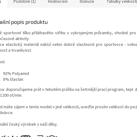
s
Podobné (1)
Hodnocení
Diskuze
Tabulky velikost
ailní popis produktu
é sportovní tílko přiléhavého střihu s vykrojenými průramky, vhodné pro 
očasové aktivity.
ce elastický materiál nabízí velmi dobré vlastnosti pro sportovce - voln
ost a trvanlivost.
ní:
92% Polyamid
8% Elastan
ba: doporučujeme prát v tekutém prášku na šetrnější prací program, tepl. 
 1200 ot/min.
d máte zájem o tento model v jiné velikosti, uveďte prosím velikost do p
dnávce.
nální český výrobek z naší dílny.