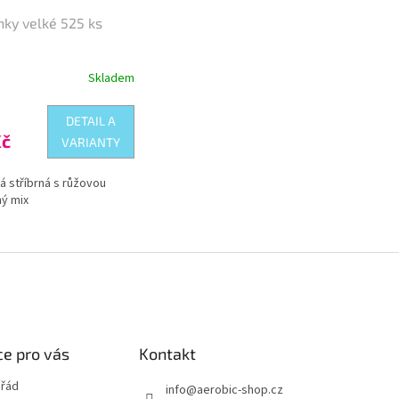
ky velké 525 ks
Skladem
rné
cení
ktu
DETAIL A
Kč
VARIANTY
ná stříbrná s růžovou
ček.
ý mix
e pro vás
Kontakt
 řád
info
@
aerobic-shop.cz