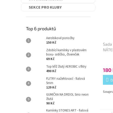
SEKCE PRO KLUBY
Top 6 produktů
Aerobikové ponožky
150 Kč
Sada
NÁTE
Zdobící kamínky v plastovém
boxu- srdíčko, čtvereček
69 Kč
Top kříž žlutý AEROBIC s flitry
180
490 Kč
FLITRY nažehlovací - fialová
D
5mm
129 Kč
Soupra
GUMIČKA NA DRDOL Sirio neon
žlutá
90 Kč
Kamínky STONES ART - fialová