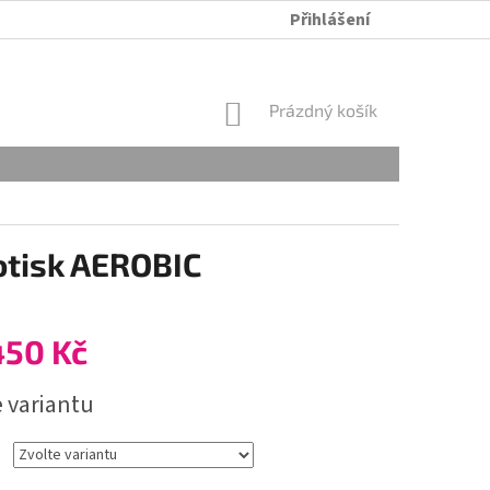
Přihlášení
ÚDRŽBA A PRANÍ
OBCHODNÍ PODMÍNKY
OCHRANA OSOB
NÁKUPNÍ
Prázdný košík
KOŠÍK
otisk AEROBIC
450 Kč
e variantu