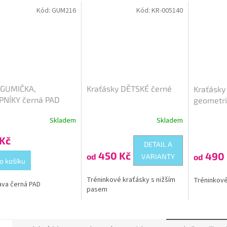
Kód:
GUM216
Kód:
KR-005140
 GUMIČKA,
Kraťásky DĚTSKÉ černé
Kraťásky
PNÍKY černá PAD
geometri
Skladem
Skladem
Průměrné
hodnocení
 Kč
produktu
DETAIL A
je
450 Kč
490 
od
od
VARIANTY
5,0
o košíku
z
5
Tréninkové kraťásky s nižším
Tréninkové
va černá PAD
hvězdiček.
pasem