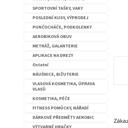
n
SPORTOVNÍ TAŠKY, VAKY
e
l
POSLEDNÍ KUSY, VÝPRODEJ
PUNČOCHÁČE, PODKOLENKY
AEROBIKOVÁ OBUV
METRÁŽ, GALANTERIE
APLIKACE NA DREZY
Ostatní
NÁUŠNICE, BIŽUTERIE
VLASOVÁ KOSMETIKA, ÚPRAVA
VLASŮ
KOSMETIKA, PÉČE
FITNESS POMŮCKY, NÁŘADÍ
DÁRKOVÉ PŘEDMĚTY AEROBIC
Zákaz
VÝTVARNÉ HRAČKY