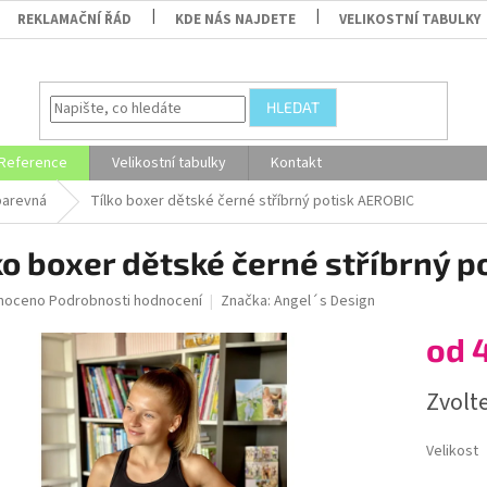
REKLAMAČNÍ ŘÁD
KDE NÁS NAJDETE
VELIKOSTNÍ TABULKY
HLEDAT
Reference
Velikostní tabulky
Kontakt
barevná
Tílko boxer dětské černé stříbrný potisk AEROBIC
ko boxer dětské černé stříbrný p
né
noceno
Podrobnosti hodnocení
Značka:
Angel´s Design
ní
od
u
Měrná
Zvolt
cena:
ek.
Velikost