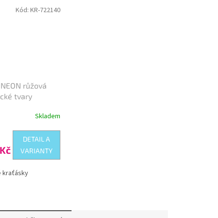
Kód:
KR-722140
 NEON růžová
cké tvary
Skladem
DETAIL A
Kč
VARIANTY
 kraťásky