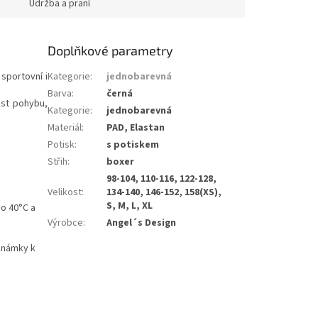
i
Udržba a praní
Doplňkové parametry
sportovní i
Kategorie
:
jednobarevná
Barva
:
černá
ost pohybu,
Kategorie
:
jednobarevná
Materiál
:
PAD, Elastan
Potisk
:
s potiskem
Střih
:
boxer
98-104, 110-116, 122-128,
Velikost
:
134-140, 146-152, 158(XS),
S, M, L, XL
do 40°C a
Výrobce
:
Angel´s Design
oznámky k