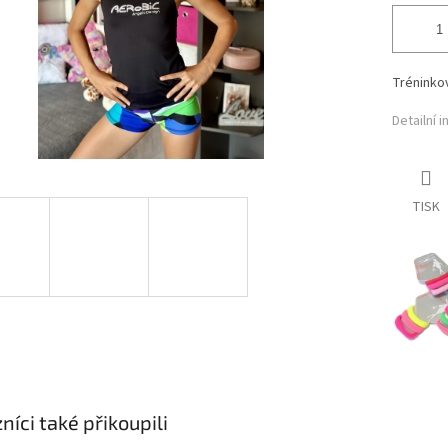
Tréninkov
Detailní 
TISK
níci také přikoupili