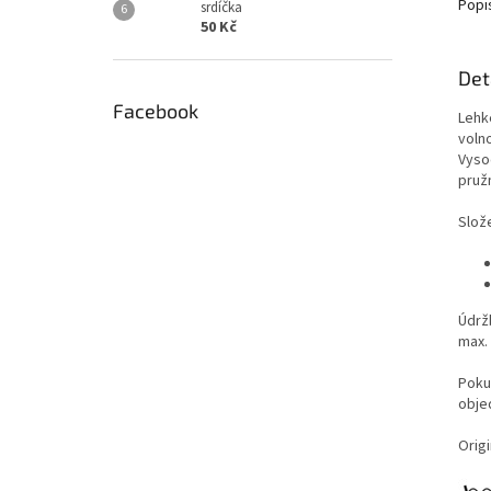
Popi
srdíčka
50 Kč
Det
Facebook
Lehk
voln
Vyso
pružn
Slože
Údrž
max.
Poku
obje
Origi