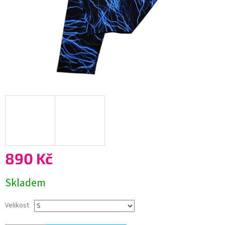
890 Kč
Měrná
Skladem
cena:
Velikost