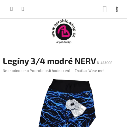
Přejít
na
NÁKUP
obsah
KOŠÍK
Legíny 3/4 modré NERV
D-48300S
Průměrné
Neohodnoceno
Podrobnosti hodnocení
Značka:
Wear me!
hodnocení
produktu
je
0,0
z
5
hvězdiček.