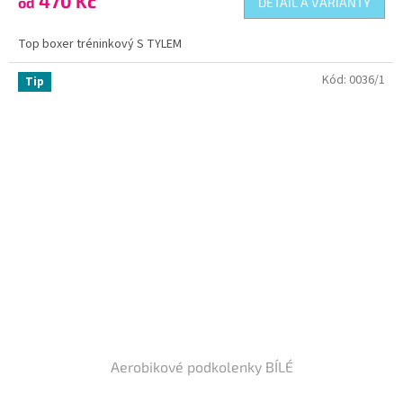
470 Kč
od
DETAIL A VARIANTY
Top boxer tréninkový S TYLEM
Kód:
0036/1
Tip
Aerobikové podkolenky BÍLÉ