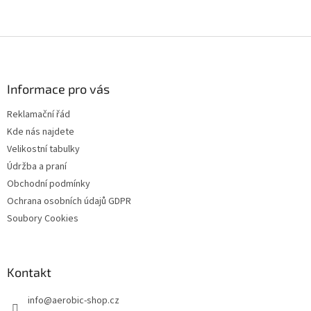
Z
á
p
a
Informace pro vás
t
Reklamační řád
í
Kde nás najdete
Velikostní tabulky
Údržba a praní
Obchodní podmínky
Ochrana osobních údajů GDPR
Soubory Cookies
Kontakt
info
@
aerobic-shop.cz