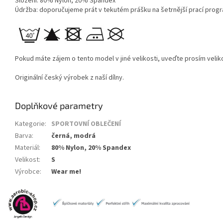
Složení: 80% Nylon, 20% Spandex
Údržba: doporučujeme prát v tekutém prášku na šetrnější prací progra
Pokud máte zájem o tento model v jiné velikosti, uveďte prosím veli
Originální český výrobek z naší dílny.
Doplňkové parametry
Kategorie
:
SPORTOVNÍ OBLEČENÍ
Barva
:
černá, modrá
Materiál
:
80% Nylon, 20% Spandex
Velikost
:
S
Výrobce
:
Wear me!