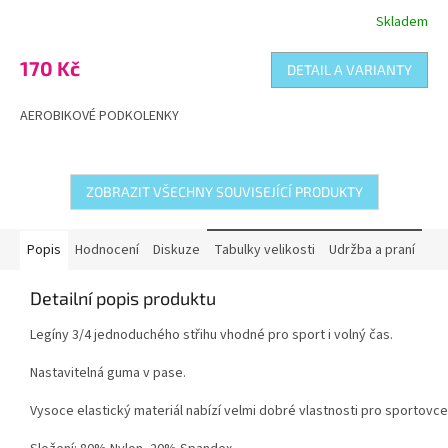
Skladem
Průměrné
hodnocení
produktu
170 Kč
DETAIL A VARIANTY
je
5,0
AEROBIKOVÉ PODKOLENKY
z
5
hvězdiček.
ZOBRAZIT VŠECHNY SOUVISEJÍCÍ PRODUKTY
Popis
Hodnocení
Diskuze
Tabulky velikosti
Udržba a praní
Detailní popis produktu
Legíny 3/4 jednoduchého střihu vhodné pro sport i volný čas.
Nastavitelná guma v pase.
Vysoce elastický materiál nabízí velmi dobré vlastnosti pro sportovce,