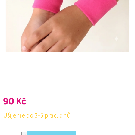
90 Kč
Měrná
Ušijeme do 3-5 prac. dnů
cena: