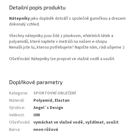
Detailní popis produktu
Nátepníky
jako doplněk dotváří s společně gumičkou a dresem
dokonalý vzhled.
Všechny nátepníky jsou šité z plavkovin, efektních látek a
polyamidů, které najdete v metráži na našem e-shopu.
Nenašli jste tu, kterou potřebujete? Napište nám, rádi ušijeme :)
Ošetřování: Nátepníky lze proprat ve vlažné vodě a usušit.
Doplňkové parametry
Kategorie
:
SPORTOVNÍ OBLEČENÍ
Materiál
:
Polyamid, Elastan
Výrobce
:
Angel´s Design
Velikost
:
UNI
Ošetřování
:
vymáchat ve vlažné vodě, vyždímat, usušit
Barva
:
neon růžová