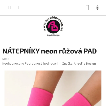
Přejít
na
NÁKUP
obsah
KOŠÍK
NÁTEPNÍKY neon růžová PAD
N018
Průměrné
Neohodnoceno
Podrobnosti hodnocení
Značka:
Angel´s Design
hodnocení
produktu
je
0,0
z
5
hvězdiček.