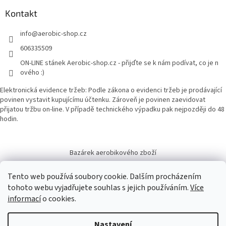
Kontakt
info
@
aerobic-shop.cz
606335509
ON-LINE stánek Aerobic-shop.cz - přijďte se k nám podívat, co je n
ového :)
Elektronická evidence tržeb: Podle zákona o evidenci tržeb je prodávající
povinen vystavit kupujícímu účtenku. Zároveň je povinen zaevidovat
přijatou tržbu on-line. V případě technického výpadku pak nejpozději do 48
hodin.
Bazárek aerobikového zboží
Tento web používá soubory cookie. Dalším procházením
tohoto webu vyjadřujete souhlas s jejich používáním.
Více
informací
o cookies.
Vytvořil Shoptet
Nastavení