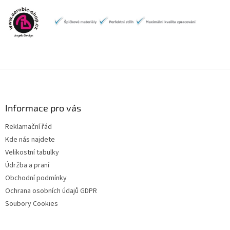
Z
á
p
a
Informace pro vás
t
Reklamační řád
í
Kde nás najdete
Velikostní tabulky
Údržba a praní
Obchodní podmínky
Ochrana osobních údajů GDPR
Soubory Cookies