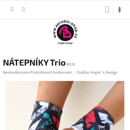
Přejít
na
NÁKUP
obsah
KOŠÍK
NÁTEPNÍKY Trio
N520
Průměrné
Neohodnoceno
Podrobnosti hodnocení
Značka:
Angel´s Design
hodnocení
produktu
je
0,0
z
5
hvězdiček.