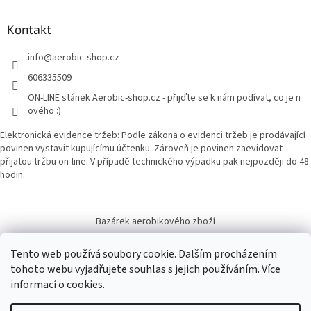
Kontakt
info
@
aerobic-shop.cz
606335509
ON-LINE stánek Aerobic-shop.cz - přijďte se k nám podívat, co je n
ového :)
Elektronická evidence tržeb: Podle zákona o evidenci tržeb je prodávající
povinen vystavit kupujícímu účtenku. Zároveň je povinen zaevidovat
přijatou tržbu on-line. V případě technického výpadku pak nejpozději do 48
hodin.
Bazárek aerobikového zboží
Tento web používá soubory cookie. Dalším procházením
tohoto webu vyjadřujete souhlas s jejich používáním.
Více
informací
o cookies.
Vytvořil Shoptet