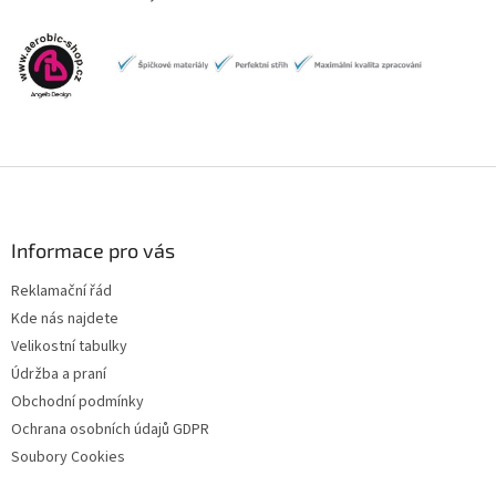
Z
á
p
a
Informace pro vás
t
Reklamační řád
í
Kde nás najdete
Velikostní tabulky
Údržba a praní
Obchodní podmínky
Ochrana osobních údajů GDPR
Soubory Cookies