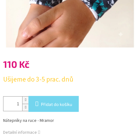
110 Kč
Měrná
Ušijeme do 3-5 prac. dnů
cena:
Přidat do košíku
Nátepníky na ruce - Mramor
Detailní informace