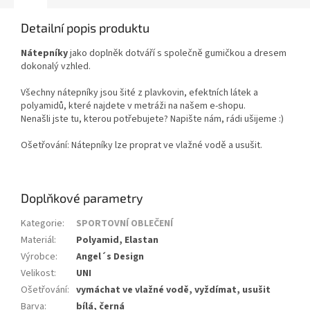
Detailní popis produktu
Nátepníky
jako doplněk dotváří s společně gumičkou a dresem
dokonalý vzhled.
Všechny nátepníky jsou šité z plavkovin, efektních látek a
polyamidů, které najdete v metráži na našem e-shopu.
Nenašli jste tu, kterou potřebujete? Napište nám, rádi ušijeme :)
Ošetřování: Nátepníky lze proprat ve vlažné vodě a usušit.
Doplňkové parametry
Kategorie
:
SPORTOVNÍ OBLEČENÍ
Materiál
:
Polyamid, Elastan
Výrobce
:
Angel´s Design
Velikost
:
UNI
Ošetřování
:
vymáchat ve vlažné vodě, vyždímat, usušit
Barva
:
bílá, černá