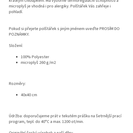
krátkým chloupkem. Má výborné termoregulační schopnosti a
microplyš je vhodná i pro alergiky. Polštářek Vás zahřeje i
pohladí.
Pokud si přejete polštářek s jiným jménem uveďte PROSÍM DO
POZNÁMKY.
Složení:
100% Polyester
microplyš 260 g/m2
Rozměry:
40x40 cm
Údržba: doporučujeme prát v tekutém prášku na šetrnější prací
program, tepl. do 40°C a max. 1200 ot/min.
Originální český výrobek z naší dílny.