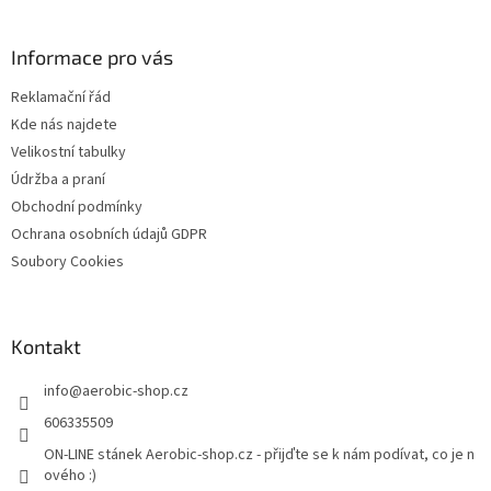
á
p
a
Informace pro vás
t
Reklamační řád
í
Kde nás najdete
Velikostní tabulky
Údržba a praní
Obchodní podmínky
Ochrana osobních údajů GDPR
Soubory Cookies
Kontakt
info
@
aerobic-shop.cz
606335509
ON-LINE stánek Aerobic-shop.cz - přijďte se k nám podívat, co je n
ového :)