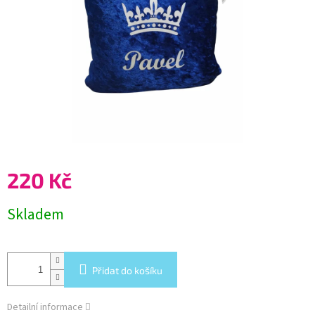
220 Kč
Měrná
Skladem
cena:
Přidat do košíku
Detailní informace