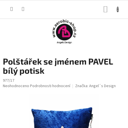
Přejít
na
NÁKUP
obsah
KOŠÍK
Polštářek se jménem PAVEL
bílý potisk
977/17
Průměrné
Neohodnoceno
Podrobnosti hodnocení
Značka:
Angel´s Design
hodnocení
produktu
je
0,0
z
5
hvězdiček.