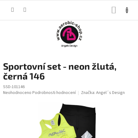
Přejít
na
NÁKUP
obsah
KOŠÍK
Sportovní set - neon žlutá,
černá 146
SSD-101146
Průměrné
Neohodnoceno
Podrobnosti hodnocení
Značka:
Angel´s Design
hodnocení
produktu
je
0,0
z
5
hvězdiček.