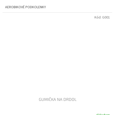
5,0
AEROBIKOVÉ PODKOLENKY
z
5
Kód:
G001
hvězdiček.
GUMIČKA NA DRDOL