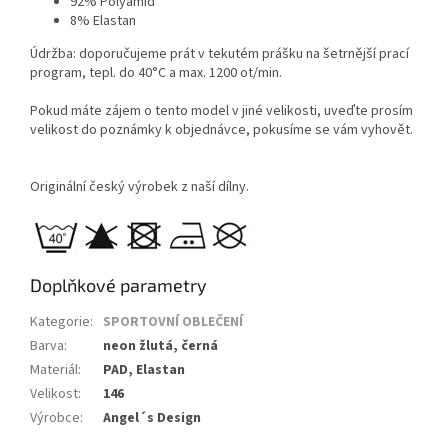
92% Polyamid
8% Elastan
Údržba: doporučujeme prát v tekutém prášku na šetrnější prací
program, tepl. do 40°C a max. 1200 ot/min.
Pokud máte zájem o tento model v jiné velikosti, uveďte prosím
velikost do poznámky k objednávce, pokusíme se vám vyhovět.
Originální český výrobek z naší dílny.
Doplňkové parametry
Kategorie
:
SPORTOVNÍ OBLEČENÍ
Barva
:
neon žlutá, černá
Materiál
:
PAD, Elastan
Velikost
:
146
Výrobce
:
Angel´s Design