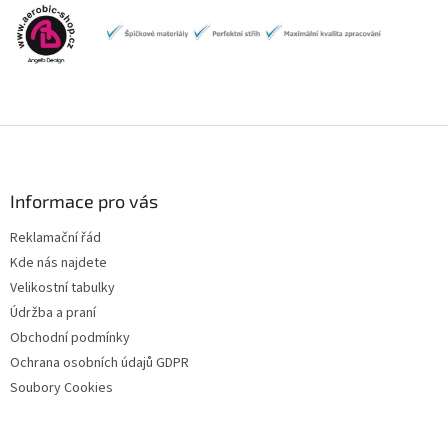
Z
á
p
a
Informace pro vás
t
Reklamační řád
í
Kde nás najdete
Velikostní tabulky
Údržba a praní
Obchodní podmínky
Ochrana osobních údajů GDPR
Soubory Cookies