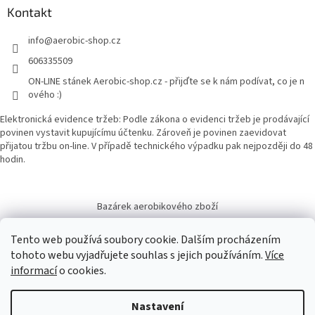
Kontakt
info
@
aerobic-shop.cz
606335509
ON-LINE stánek Aerobic-shop.cz - přijďte se k nám podívat, co je n
ového :)
Elektronická evidence tržeb: Podle zákona o evidenci tržeb je prodávající
povinen vystavit kupujícímu účtenku. Zároveň je povinen zaevidovat
přijatou tržbu on-line. V případě technického výpadku pak nejpozději do 48
hodin.
Bazárek aerobikového zboží
Tento web používá soubory cookie. Dalším procházením
tohoto webu vyjadřujete souhlas s jejich používáním.
Více
informací
o cookies.
Vytvořil Shoptet
Nastavení