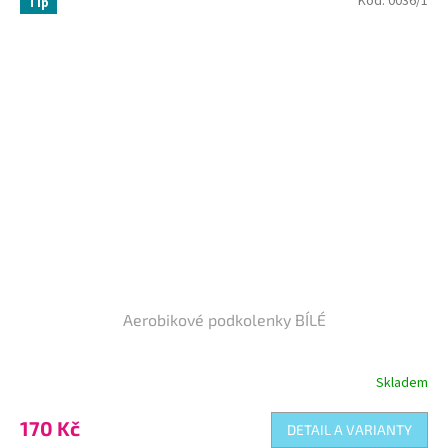
Kód:
0036/1
Tip
Aerobikové podkolenky BÍLÉ
Skladem
Průměrné
hodnocení
produktu
170 Kč
DETAIL A VARIANTY
je