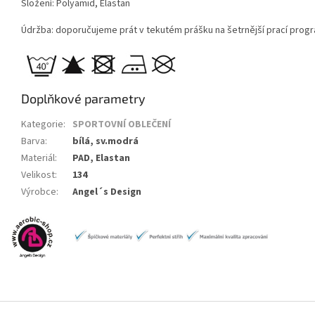
Složení: Polyamid, Elastan
Údržba: doporučujeme prát v tekutém prášku na šetrnější prací progra
Doplňkové parametry
Kategorie
:
SPORTOVNÍ OBLEČENÍ
Barva
:
bílá, sv.modrá
Materiál
:
PAD, Elastan
Velikost
:
134
Výrobce
:
Angel´s Design
Z