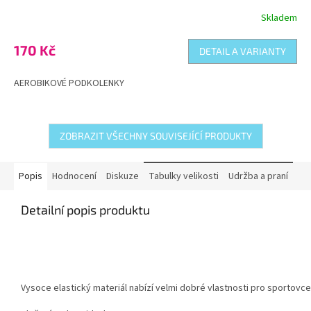
Skladem
Průměrné
hodnocení
produktu
170 Kč
DETAIL A VARIANTY
je
5,0
AEROBIKOVÉ PODKOLENKY
z
5
hvězdiček.
ZOBRAZIT VŠECHNY SOUVISEJÍCÍ PRODUKTY
Popis
Hodnocení
Diskuze
Tabulky velikosti
Udržba a praní
Detailní popis produktu
Vysoce elastický materiál nabízí velmi dobré vlastnosti pro sportovce,