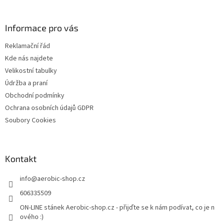
á
p
a
Informace pro vás
t
Reklamační řád
í
Kde nás najdete
Velikostní tabulky
Údržba a praní
Obchodní podmínky
Ochrana osobních údajů GDPR
Soubory Cookies
Kontakt
info
@
aerobic-shop.cz
606335509
ON-LINE stánek Aerobic-shop.cz - přijďte se k nám podívat, co je n
ového :)