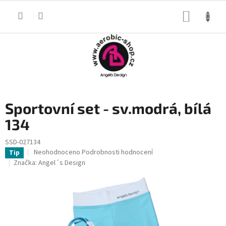
Přejít
na
NÁKUP
obsah
KOŠÍK
Sportovní set - sv.modrá, bílá
134
SSD-027134
Průměrné
Neohodnoceno
Podrobnosti hodnocení
Tip
hodnocení
Značka:
Angel´s Design
produktu
je
0,0
z
5
hvězdiček.