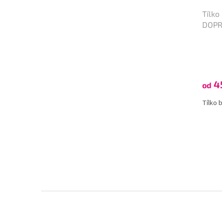
Tílko
DOPR
4
od
Tílko 
Z
á
p