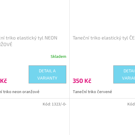
ní triko elastický tyl NEON
Taneční triko elastický tyl 
NŽOVÉ
Skladem
DETAIL A
DETAI
VARIANTY
VARIA
 Kč
350 Kč
í triko neon oranžové
Taneční triko červené
Kód:
1323/-0-
Kód