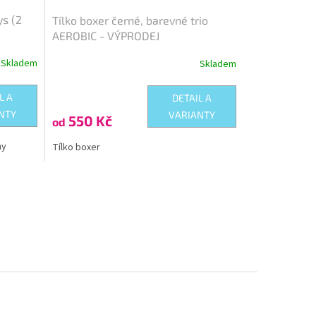
ys (2
Tílko boxer černé, barevné trio
AEROBIC - VÝPRODEJ
Skladem
Skladem
L A
DETAIL A
NTY
VARIANTY
550 Kč
od
ny
Tílko boxer