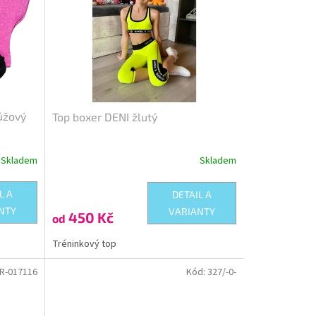
ůžový
Top boxer DENI žlutý
Skladem
Skladem
L A
DETAIL A
NTY
VARIANTY
450 Kč
od
Tréninkový top
R-017116
Kód:
327/-0-