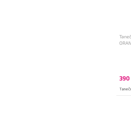
Taneč
ORA
390
Tanečn