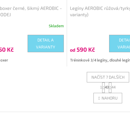
 boxer černé, šikmý AEROBIC -
Legíny AEROBIC růžová/tyrk
ODEJ
varianty)
Skladem
Průměrné
hodnocení
produktu
DETAIL A
DETAI
je
VARIANTY
VARIA
50 Kč
590 Kč
5,0
od
z
5
boxer
Tréninkové 3/4 legíny, dlouhé legí
hvězdiček.
NAČÍST 7 DALŠÍCH
S
1
43
44
O
t
r
v
NAHORU
á
l
n
á
k
d
o
a
v
c
á
í
n