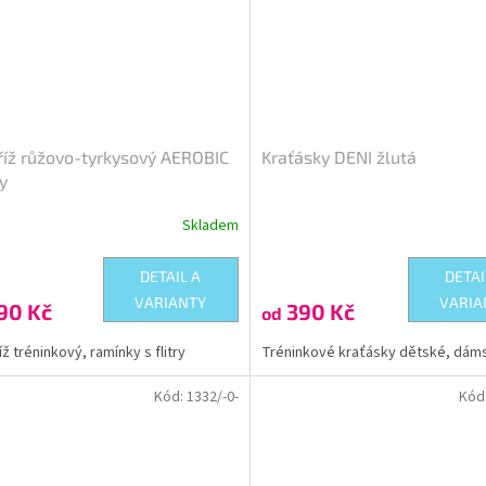
říž růžovo-tyrkysový AEROBIC
Kraťásky DENI žlutá
ry
Skladem
DETAIL A
DETAI
VARIANTY
VARIA
90 Kč
390 Kč
od
ž tréninkový, ramínky s flitry
Tréninkové kraťásky dětské, dám
Kód:
1332/-0-
Kód