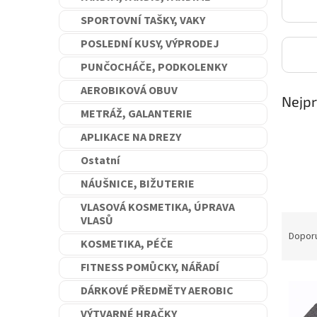
n
SPORTOVNÍ TAŠKY, VAKY
e
l
POSLEDNÍ KUSY, VÝPRODEJ
PUNČOCHÁČE, PODKOLENKY
AEROBIKOVÁ OBUV
Nejpr
METRÁŽ, GALANTERIE
APLIKACE NA DREZY
Ostatní
NÁUŠNICE, BIŽUTERIE
VLASOVÁ KOSMETIKA, ÚPRAVA
Ř
VLASŮ
a
Dopor
KOSMETIKA, PÉČE
z
e
FITNESS POMŮCKY, NÁŘADÍ
V
n
DÁRKOVÉ PŘEDMĚTY AEROBIC
ý
í
p
p
VÝTVARNÉ HRAČKY