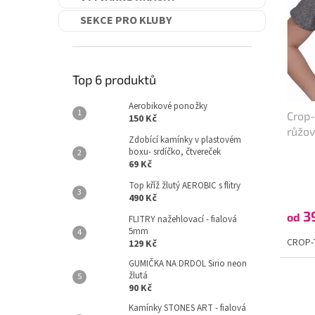
i
r
SEKCE PRO KLUBY
s
o
p
d
r
u
o
k
Top 6 produktů
d
t
u
ů
Aerobikové ponožky
Crop
k
150 Kč
růžo
t
Zdobící kamínky v plastovém
ů
boxu- srdíčko, čtvereček
69 Kč
Top kříž žlutý AEROBIC s flitry
490 Kč
3
od
FLITRY nažehlovací - fialová
5mm
CROP-T
129 Kč
GUMIČKA NA DRDOL Sirio neon
žlutá
90 Kč
Kamínky STONES ART - fialová