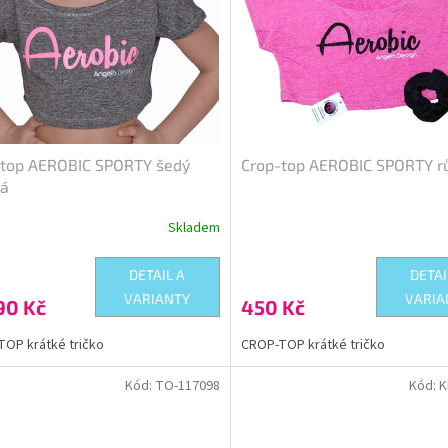
-top AEROBIC SPORTY šedý
Crop-top AEROBIC SPORTY r
vá
Skladem
Průměrné
hodnocení
produktu
DETAIL A
DETAI
je
VARIANTY
VARIA
90 Kč
450 Kč
5,0
z
5
OP krátké tričko
CROP-TOP krátké tričko
hvězdiček.
Kód:
TO-117098
Kód:
K