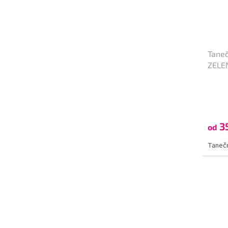
Taneč
ZELE
3
od
Tanečn