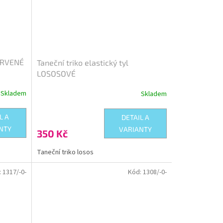
ČERVENÉ
Taneční triko elastický tyl
LOSOSOVÉ
Skladem
Skladem
L A
DETAIL A
NTY
VARIANTY
350 Kč
Taneční triko losos
:
1317/-0-
Kód:
1308/-0-