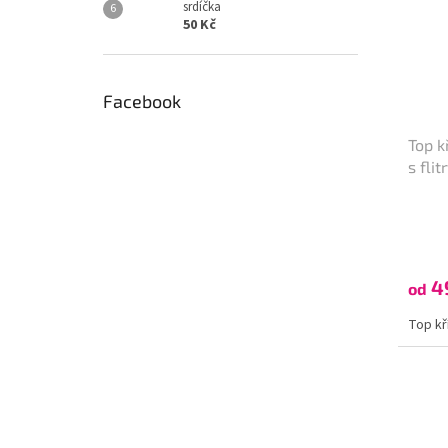
srdíčka
50 Kč
Facebook
Top k
s flit
4
od
Top kří