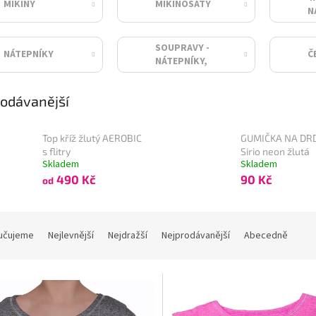
MIKINY
MIKINOŠATY
N
SOUPRAVY -
NÁTEPNÍKY
Č
NÁTEPNÍKY,
GUMIČKA
odávanější
Top kříž žlutý AEROBIC
GUMIČKA NA DR
s flitry
Sirio neon žlutá
Skladem
Skladem
490 Kč
90 Kč
od
učujeme
Nejlevnější
Nejdražší
Nejprodávanější
Abecedně
Kód:
CR-312128
Kód:
C