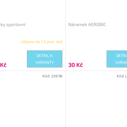
ky sportovní
Náramek AEROBIC
Ušijeme do 3-5 prac. dnů
DETAIL A
DETAI
VARIANTY
VARIA
 Kč
30 Kč
Kód:
239/98
Kód: