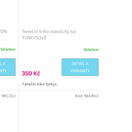
NEON
Taneční triko elastický tyl
TYRKYSOVÉ
Skladem
Skladem
L A
DETAIL A
NTY
VARIANTY
350 Kč
Taneční triko tyrkys
:
985/ZLU
Kód:
984/RUZ