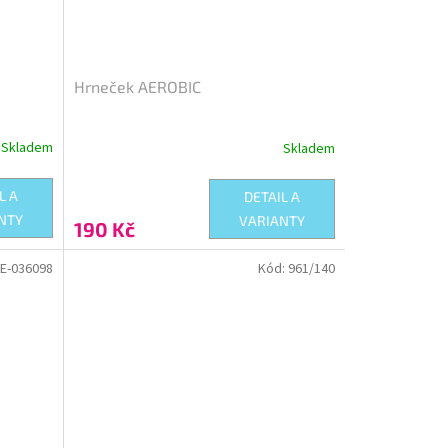
Hrneček AEROBIC
Skladem
Skladem
L A
DETAIL A
NTY
VARIANTY
190 Kč
LE-036098
Kód:
961/140