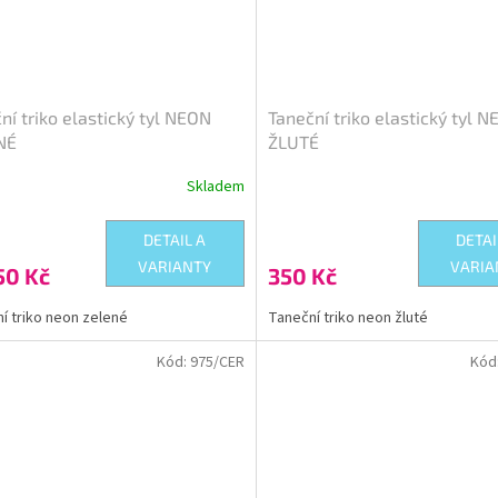
ní triko elastický tyl NEON
Taneční triko elastický tyl 
NÉ
ŽLUTÉ
Skladem
DETAIL A
DETAI
VARIANTY
VARIA
50 Kč
350 Kč
í triko neon zelené
Taneční triko neon žluté
Kód:
975/CER
Kód