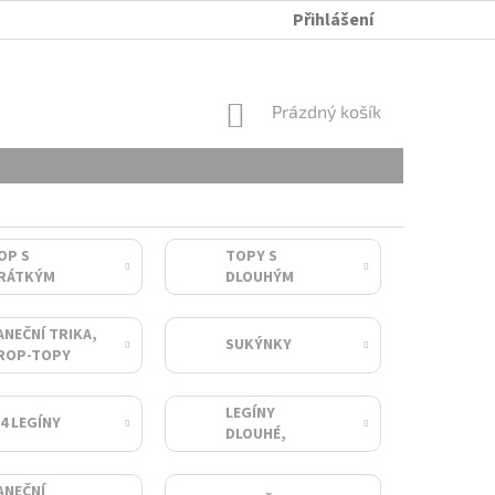
Přihlášení
ÚDRŽBA A PRANÍ
OBCHODNÍ PODMÍNKY
OCHRANA OSOB
NÁKUPNÍ
Prázdný košík
KOŠÍK
OP S
TOPY S
RÁTKÝM
DLOUHÝM
UKÁVEM
RUKÁVEM
ANEČNÍ TRIKA,
SUKÝNKY
ROP-TOPY
LEGÍNY
/4 LEGÍNY
DLOUHÉ,
TEPLÁKY
ANEČNÍ