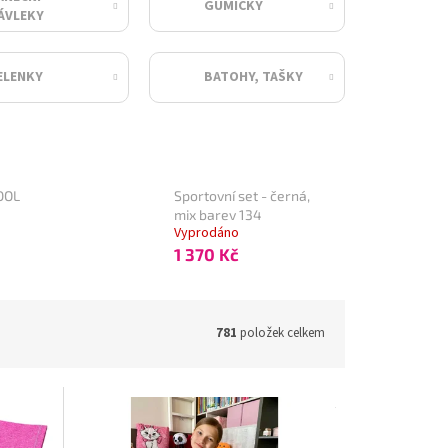
GUMIČKY
ÁVLEKY
ELENKY
BATOHY, TAŠKY
DOL
Sportovní set - černá,
mix barev 134
Vyprodáno
1 370 Kč
781
položek celkem
R-310146
Kód:
TO-129134