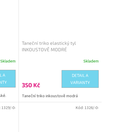
Taneční triko elastický tyl
INKOUSTOVĚ MODRÉ
Skladem
Skladem
L A
DETAIL A
NTY
VARIANTY
350 Kč
ské.
Taneční triko inkoustově modrá
:
1329/-0-
Kód:
1326/-0-