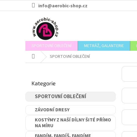
Přejít
info@aerobic-shop.cz
na
obsah
SPORTOVNÍ OBLEČENÍ
METRÁŽ, GALANTERIE
Domů
SPORTOVNÍ OBLEČENÍ
P
o
Přeskočit
s
Kategorie
kategorie
t
r
SPORTOVNÍ OBLEČENÍ
a
n
ZÁVODNÍ DRESY
n
í
KOSTÝMY Z NAŠÍ DÍLNY ŠITÉ PŘÍMO
NA MÍRU
p
a
FANDÍM, FANDÍŠ, FANDÍME