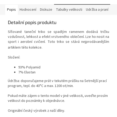
Popis
Hodnocení
Diskuze
Tabulky velikosti
Udržba a praní
Detailní popis produktu
Síťované taneční triko se spadlým ramenem dodává tričku
vzdušnost, lehkost a efekt vrstveného oblečení. Lze ho nosit na
sport i aerobní cvičení. Toto triko se stává nejprodávanějším
artiklem této kolekce.
Složení:
93% Polyamid
7% Elastan
Údržba: doporučujeme prát v tekutém prášku na šetrnější prací
program, tepl. do 40°C a max. 1200 ot/min.
Pokud máte zájem o tento model v jiné velikosti, uveďte prosím
velikost do poznámky k objednávce.
Originální český výrobek z naší dílny.