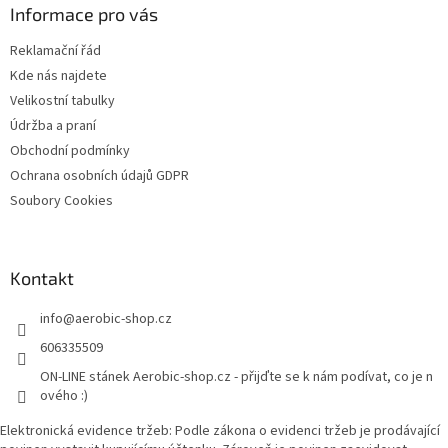
a
Informace pro vás
t
Reklamační řád
í
Kde nás najdete
Velikostní tabulky
Údržba a praní
Obchodní podmínky
Ochrana osobních údajů GDPR
Soubory Cookies
Kontakt
info
@
aerobic-shop.cz
606335509
ON-LINE stánek Aerobic-shop.cz - přijďte se k nám podívat, co je n
ového :)
Elektronická evidence tržeb: Podle zákona o evidenci tržeb je prodávající