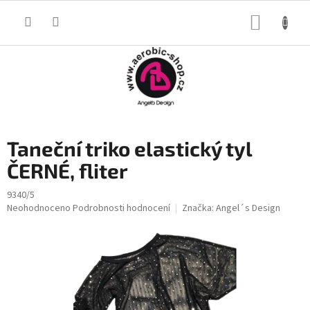
Přejít
na
NÁKUP
obsah
KOŠÍK
Taneční triko elastický tyl
ČERNÉ, fliter
9340/5
Průměrné
Neohodnoceno
Podrobnosti hodnocení
Značka:
Angel´s Design
hodnocení
produktu
je
0,0
z
5
hvězdiček.