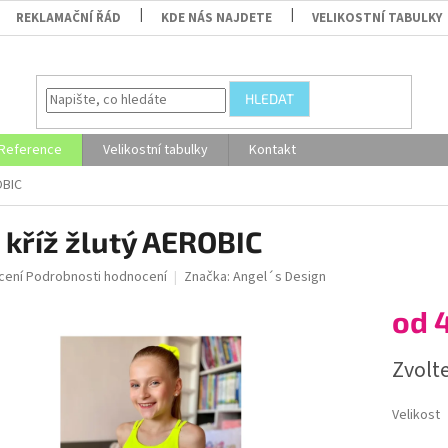
REKLAMAČNÍ ŘÁD
KDE NÁS NAJDETE
VELIKOSTNÍ TABULKY
HLEDAT
Reference
Velikostní tabulky
Kontakt
OBIC
 kříž žlutý AEROBIC
né
cení
Podrobnosti hodnocení
Značka:
Angel´s Design
ní
od
u
Měrná
Zvolt
cena:
ek.
Velikost