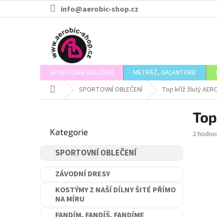
Přejít
info@aerobic-shop.cz
na
obsah
SPORTOVNÍ OBLEČENÍ
METRÁŽ, GALANTERIE
Domů
SPORTOVNÍ OBLEČENÍ
Top kříž žlutý AER
P
Top
o
Přeskočit
s
Kategorie
kategorie
Průměr
2 hodno
t
hodnoce
r
produkt
SPORTOVNÍ OBLEČENÍ
a
je
n
5,0
ZÁVODNÍ DRESY
n
z
5
í
KOSTÝMY Z NAŠÍ DÍLNY ŠITÉ PŘÍMO
hvězdič
NA MÍRU
p
a
FANDÍM, FANDÍŠ, FANDÍME