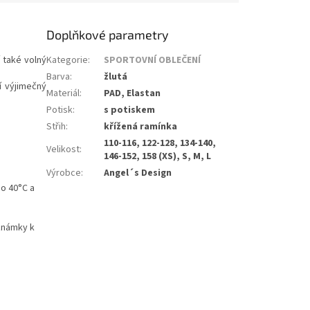
Doplňkové parametry
 také volný
Kategorie
:
SPORTOVNÍ OBLEČENÍ
Barva
:
žlutá
í výjimečný
Materiál
:
PAD, Elastan
Potisk
:
s potiskem
Střih
:
křížená ramínka
110-116, 122-128, 134-140,
Velikost
:
146-152, 158 (XS), S, M, L
Výrobce
:
Angel´s Design
do 40°C a
oznámky k