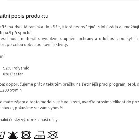
ailní popis produktu
kříž má dvojitá ramínka do kříže, která neobyčejně zdobí záda a umožňují
 paží při sportu.
leschnoucí materiál s vysokým stupněm ochrany a odolnosti, poskytujíc
ort po celou dobu sportovní aktivity.
ní:
92% Polyamid
8% Elastan
ba: doporučujeme prát v tekutém prášku na šetrnější prací program, tepl. 
 1200 ot/min.
d máte zájem o tento model v jiné velikosti, uveďte prosím velikost do p
dnávce, pokusíme se vám vyhovět.
nální český výrobek z naší dílny.