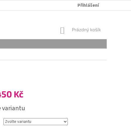
Přihlášení
ÚDRŽBA A PRANÍ
OBCHODNÍ PODMÍNKY
OCHRANA OSOB
NÁKUPNÍ
Prázdný košík
KOŠÍK
450 Kč
e variantu