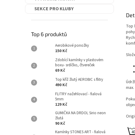
SEKCE PRO KLUBY
Det
Top 
pohyb
Top 6 produktů
Rych
komf
Aerobikové ponožky
150 Kč
Slože
Zdobící kamínky v plastovém
boxu- srdíčko, čtvereček
69 Kč
Top kříž žlutý AEROBIC s flitry
Údrž
490 Kč
max.
FLITRY nažehlovací - fialová
Poku
5mm
129 Kč
obje
GUMIČKA NA DRDOL Sirio neon
Origi
žlutá
90 Kč
Kamínky STONES ART - fialová