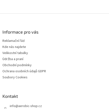
Z
á
p
a
Informace pro vás
t
Reklamační řád
í
Kde nás najdete
Velikostní tabulky
Údržba a praní
Obchodní podmínky
Ochrana osobních údajů GDPR
Soubory Cookies
Kontakt
info
@
aerobic-shop.cz