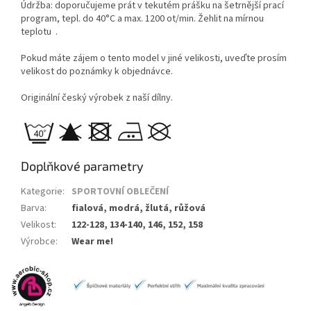
Údržba: doporučujeme prát v tekutém prášku na šetrnější prací
program, tepl. do 40°C a max. 1200 ot/min. Žehlit na mírnou
teplotu .
Pokud máte zájem o tento model v jiné velikosti, uveďte prosím
velikost do poznámky k objednávce.
Originální český výrobek z naší dílny.
Doplňkové parametry
Kategorie
:
SPORTOVNÍ OBLEČENÍ
Barva
:
fialová, modrá, žlutá, růžová
Velikost
:
122-128, 134-140, 146, 152, 158
Výrobce
:
Wear me!