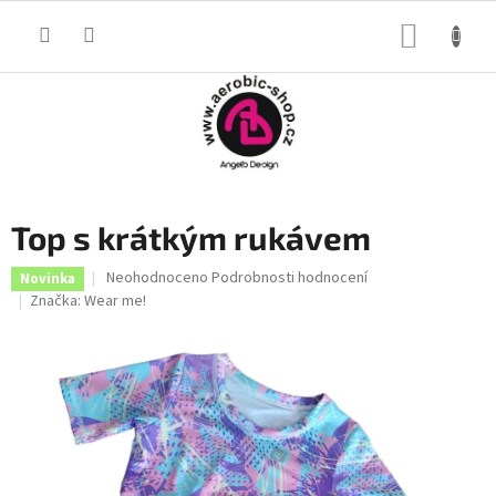
Přejít
na
NÁKUP
obsah
KOŠÍK
Top s krátkým rukávem
Průměrné
Neohodnoceno
Podrobnosti hodnocení
Novinka
hodnocení
Značka:
Wear me!
produktu
je
0,0
z
5
hvězdiček.