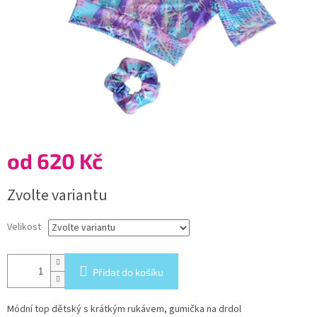
od
620 Kč
Měrná
Zvolte variantu
cena:
Velikost
Přidat do košíku
Módní top dětský s krátkým rukávem, gumička na drdol