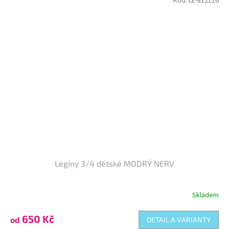
Kód:
LE-812116
Legíny 3/4 dětské MODRÝ NERV
Skladem
Průměrné
hodnocení
produktu
650 Kč
od
DETAIL A VARIANTY
je