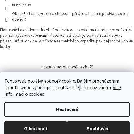
606335509
ON-LINE stánek Aerobic-shop.cz - přijďte se k nám podívat, co je n
ového :)
Elektronická evidence tržeb: Podle zákona o evidenci tržeb je prodávající
povinen vystavit kupujícímu účtenku. Zároveň je povinen zaevidovat
přijatou tržbu on-line. V případě technického výpadku pak nejpozději do 48
hodin.
Bazárek aerobikového zboží
Tento web používá soubory cookie. Dalším procházením
tohoto webu vyjadřujete souhlas s jejich používáním.
Více
informací
o cookies.
Vytvořil Shoptet
Nastavení
Copyright 2026
Aerobic-shop.cz
. Všechna práva vyhrazena.
Upravit
Odmítnout
Souhlasím
nastavení cookies