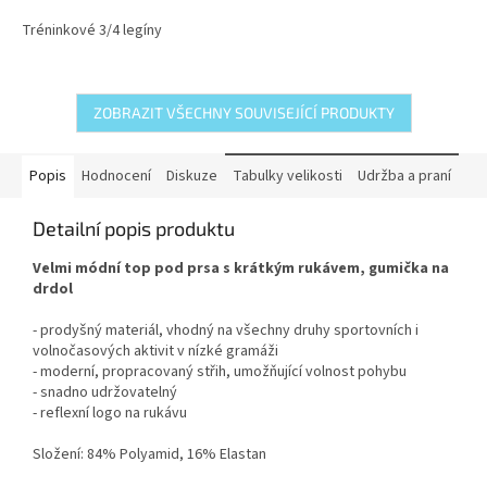
5,0
Tréninkové 3/4 legíny
z
5
hvězdiček.
ZOBRAZIT VŠECHNY SOUVISEJÍCÍ PRODUKTY
Popis
Hodnocení
Diskuze
Tabulky velikosti
Udržba a praní
Detailní popis produktu
Velmi módní top pod prsa s krátkým rukávem, gumička na
drdol
- prodyšný materiál, vhodný na všechny druhy sportovních i
volnočasových aktivit v nízké gramáži
- moderní, propracovaný střih, umožňující volnost pohybu
- snadno udržovatelný
- reflexní logo na rukávu
Složení: 84% Polyamid, 16% Elastan