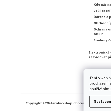
Kde nás n
Velikostní
Údržba a p
Obchodní
Ochrana o
GDPR
Soubory C
Elektronická 
zaevidovat př
Tento web po
procházením 
používáním.
Nastaven
Copyright 2026
Aerobic-shop.cz
. Všechna práva vyhr