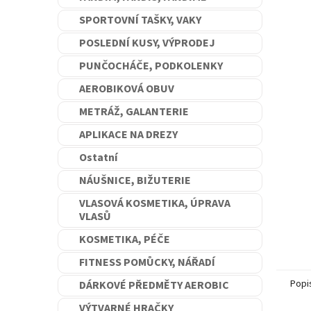
n
SPORTOVNÍ TAŠKY, VAKY
e
l
POSLEDNÍ KUSY, VÝPRODEJ
PUNČOCHÁČE, PODKOLENKY
AEROBIKOVÁ OBUV
METRÁŽ, GALANTERIE
APLIKACE NA DREZY
Ostatní
NÁUŠNICE, BIŽUTERIE
VLASOVÁ KOSMETIKA, ÚPRAVA
VLASŮ
KOSMETIKA, PÉČE
FITNESS POMŮCKY, NÁŘADÍ
Popi
DÁRKOVÉ PŘEDMĚTY AEROBIC
VÝTVARNÉ HRAČKY