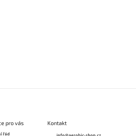
AT HODNOCENÍ
rvní, kdo napíše příspěvek k této položce.
AT KOMENTÁŘ
e pro vás
Kontakt
í řád
info
@
aerobic-shop.cz