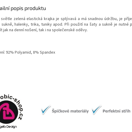
ailní popis produktu
 světle zelená elastická krajka je splývavá a má snadnou údržbu, je příj
 sukně, halenky, trika, tuniky apod. Při použití na šaty a sukně je nutné 
t jak na denní nošení, tak i na společenské oděvy.
ení: 92% Polyamid, 8% Spandex