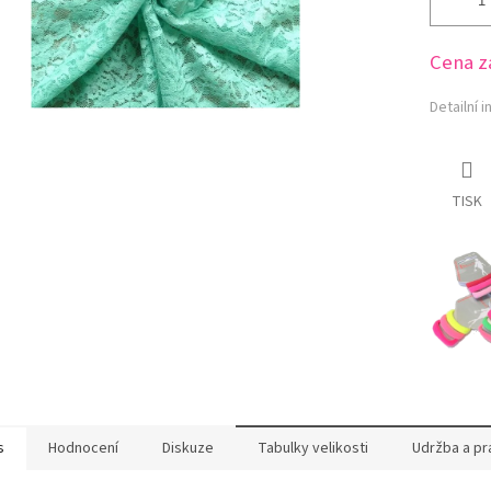
Cena z
Detailní 
TISK
s
Hodnocení
Diskuze
Tabulky velikosti
Udržba a pr