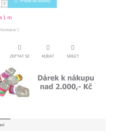
Přidat do košíku
a 1 m
informace
ZEPTAT SE
HLÍDAT
SDÍLET
aní