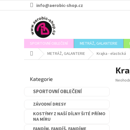
Přejít
info@aerobic-shop.cz
na
obsah
SPORTOVNÍ OBLEČENÍ
METRÁŽ, GALANTERIE
Domů
METRÁŽ, GALANTERIE
Krajka - elastická
P
Kra
o
Přeskočit
s
Kategorie
kategorie
Průměr
Neohod
t
hodnoce
r
produkt
SPORTOVNÍ OBLEČENÍ
a
je
n
0,0
ZÁVODNÍ DRESY
n
z
5
í
KOSTÝMY Z NAŠÍ DÍLNY ŠITÉ PŘÍMO
hvězdič
NA MÍRU
p
a
FANDÍM, FANDÍŠ, FANDÍME