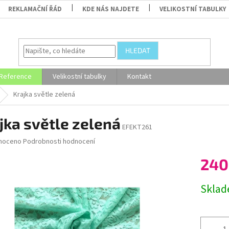
REKLAMAČNÍ ŘÁD
KDE NÁS NAJDETE
VELIKOSTNÍ TABULKY
HLEDAT
Reference
Velikostní tabulky
Kontakt
Krajka světle zelená
jka světle zelená
EFEKT261
né
noceno
Podrobnosti hodnocení
ní
240
u
Měrná
Skla
cena:
ek.