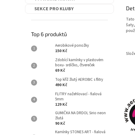
Det
SEKCE PRO KLUBY
Tato
šaty,
použí
Top 6 produktů
Aerobikové ponožky
150 Kč
Slož
Zdobící kamínky v plastovém
boxu- srdíčko, čtvereček
69 Kč
Top kříž žlutý AEROBIC s flitry
490 Kč
FLITRY nažehlovací - fialová
5mm
129 Kč
GUMIČKA NA DRDOL Sirio neon
žlutá
90 Kč
Kamínky STONES ART - fialová