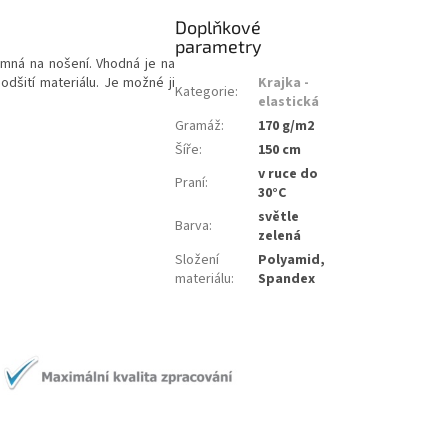
Doplňkové
parametry
emná na nošení. Vhodná je na
podšití materiálu. Je možné ji
Krajka -
Kategorie
:
elastická
Gramáž
:
170 g/m2
Šíře
:
150 cm
v ruce do
Praní
:
30°C
světle
Barva
:
zelená
Složení
Polyamid,
materiálu
:
Spandex