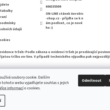
ajdete
606335509
 tabulky
ON-LINE stánek Aerobic
raní
-shop.cz - přijďte se k n
 podmínky
ám podívat, co je nové
ho :)
sobních údajů
ookies
evidence tržeb: Podle zákona o evidenci tržeb je prodávající povine
ijatou tržbu on-line. V případě technického výpadku pak nejpozději
Bazárek aerobikového zboží
užívá soubory cookie. Dalším
Odmítnout
tohoto webu vyjadřujete souhlas s jejich
Více informací
o cookies.
í
azena.
Upravit nastavení cookies