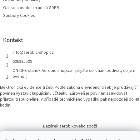
Obchodní podmínky
Ochrana osobních údajů GDPR
Soubory Cookies
Kontakt
info
@
aerobic-shop.cz
606335509
ON-LINE stánek Aerobic-shop.cz - přijďte se k nám podívat, co je n
ového :)
Elektronická evidence tržeb: Podle zákona o evidenci tržeb je prodávající
povinen vystavit kupujícímu účtenku. Zároveň je povinen zaevidovat
přijatou tržbu on-line. V případě technického výpadku pak nejpozději do 48
hodin.
Bazárek aerobikového zboží