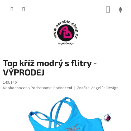
Přejít
na
NÁKUP
obsah
KOŠÍK
Top kříž modrý s flitry -
VÝPRODEJ
143/146
Průměrné
Neohodnoceno
Podrobnosti hodnocení
Značka:
Angel´s Design
hodnocení
produktu
je
0,0
z
5
hvězdiček.