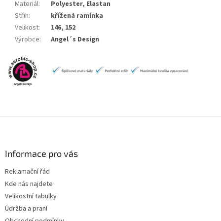
Materiál
:
Polyester, Elastan
Střih
:
křížená ramínka
Velikost
:
146, 152
Výrobce
:
Angel´s Design
Z
á
p
a
Informace pro vás
t
Reklamační řád
í
Kde nás najdete
Velikostní tabulky
Údržba a praní