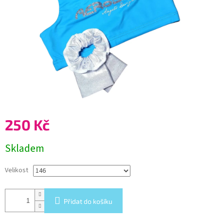
250 Kč
Měrná
Skladem
cena:
Velikost
Přidat do košíku