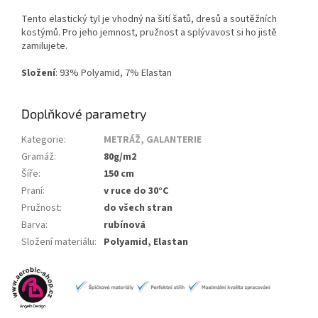
Tento elastický tyl je vhodný na šití šatů, dresů a soutěžních
kostýmů. Pro jeho jemnost, pružnost a splývavost si ho jistě
zamilujete.
Složení
: 93% Polyamid, 7% Elastan
Doplňkové parametry
Kategorie
:
METRÁŽ, GALANTERIE
Gramáž
:
80g/m2
Šíře
:
150 cm
Praní
:
v ruce do 30°C
Pružnost
:
do všech stran
Barva
:
rubínová
Složení materiálu
:
Polyamid, Elastan