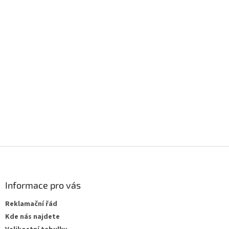
PŘIDAT HODNOCENÍ
Buďte první, kdo napíše příspěvek k této položce.
PŘIDAT KOMENTÁŘ
Z
á
p
a
Informace pro vás
t
Reklamační řád
í
Kde nás najdete