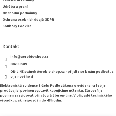
Velikostní tabulky
Údržba a praní
Obchodní podmínky
Ochrana osobních údajů GDPR
Soubory Cookies
Kontakt
info
@
aerobic-shop.cz
606335509
ON-LINE stánek Aerobic-shop.cz - přijďte se k nám podívat, c
o je nového :)
Elektronická evidence tržeb: Podle zákona o evidenci tržeb je
prodávající povinen vystavit kupujícímu účtenku. Zároveň je
povinen zaevidovat přijatou tržbu on-line. V případě technického
výpadku pak nejpozději do 48 hodin.