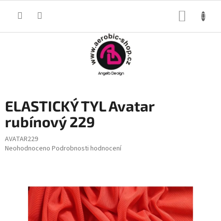
Přejít
na
NÁKUP
obsah
KOŠÍK
ELASTICKÝ TYL Avatar
rubínový 229
AVATAR229
Průměrné
Neohodnoceno
Podrobnosti hodnocení
hodnocení
produktu
je
0,0
z
5
hvězdiček.