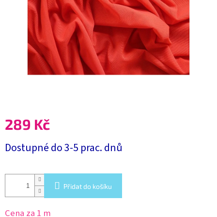
289 Kč
Měrná
Dostupné do 3-5 prac. dnů
cena:
Přidat do košíku
Cena za 1 m