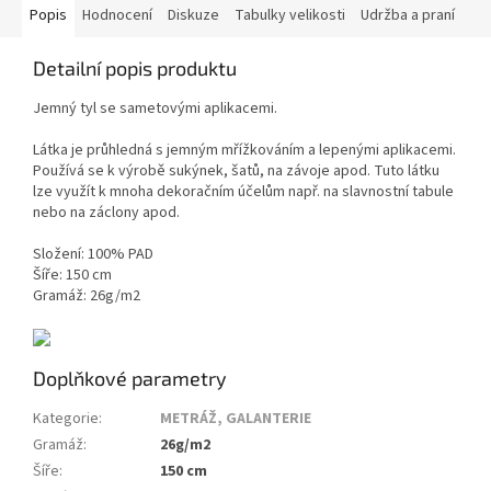
Popis
Hodnocení
Diskuze
Tabulky velikosti
Udržba a praní
Detailní popis produktu
Jemný tyl se sametovými aplikacemi.
Látka je průhledná s jemným mřížkováním a lepenými aplikacemi.
Používá se k výrobě sukýnek, šatů, na závoje apod. Tuto látku
lze využít k mnoha dekoračním účelům např. na slavnostní tabule
nebo na záclony apod.
Složení: 100% PAD
Šíře: 150 cm
Gramáž: 26g/m2
Doplňkové parametry
Kategorie
:
METRÁŽ, GALANTERIE
Gramáž
:
26g/m2
Šíře
:
150 cm