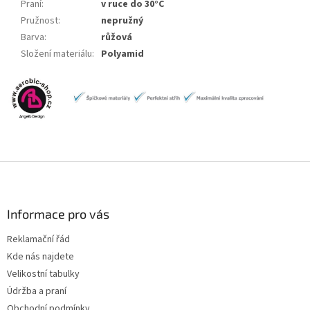
Praní
:
v ruce do 30°C
Pružnost
:
nepružný
Barva
:
růžová
Složení materiálu
:
Polyamid
Z
á
p
a
Informace pro vás
t
Reklamační řád
í
Kde nás najdete
Velikostní tabulky
Údržba a praní
Obchodní podmínky