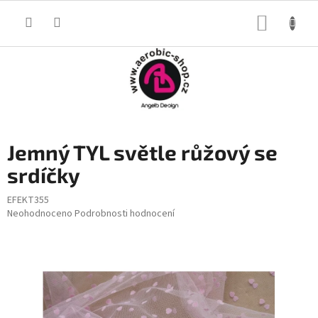
Přejít
na
NÁKUP
obsah
KOŠÍK
Jemný TYL světle růžový se
srdíčky
EFEKT355
Průměrné
Neohodnoceno
Podrobnosti hodnocení
hodnocení
produktu
je
0,0
z
5
hvězdiček.