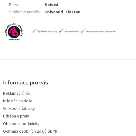
Barva
:
fialová
Složení materiálu
:
Polyamid, Elastan
Z
á
p
a
Informace pro vás
t
Reklamační řád
í
Kde nás najdete
Velikostní tabulky
Údržba a praní
Obchodní podmínky
Ochrana osobních údajů GDPR