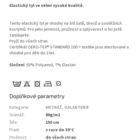
Elastický tyl ve velmi vysoké kvalitě.
Tento elastický tyl je vhodný na šití šatů, dresů a soutěžních
kostýmů. Pro jeho jemnost, pružnost a splývavost si ho jistě
zamilujete.
Pruží do všech stran.
Certifikát OEKO-TEX® STANDARD 100 = textilie jsou atestované a
vhodné pro děti do 3 let.
Složení
: 93% Polyamid, 7% Elastan
Doplňkové parametry
Kategorie
:
METRÁŽ, GALANTERIE
Gramáž
:
80g/m2
Šíře
:
150 cm
Praní
:
v ruce do 30°C
Pružnost
:
do všech stran