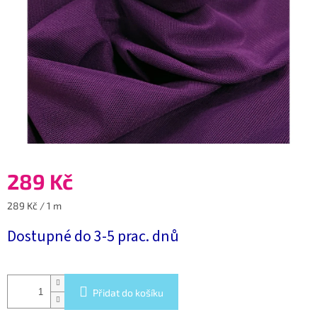
289 Kč
Měrná
289 Kč / 1 m
cena:
Dostupné do 3-5 prac. dnů
Přidat do košíku