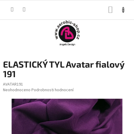
Přejít
na
NÁKUP
obsah
KOŠÍK
ELASTICKÝ TYL Avatar fialový
191
AVATAR191
Průměrné
Neohodnoceno
Podrobnosti hodnocení
hodnocení
produktu
je
0,0
z
5
hvězdiček.