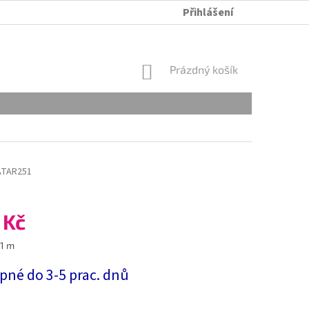
Přihlášení
ÚDRŽBA A PRANÍ
OBCHODNÍ PODMÍNKY
OCHRANA OSOB
NÁKUPNÍ
Prázdný košík
KOŠÍK
ATAR251
 Kč
 1 m
pné do 3-5 prac. dnů