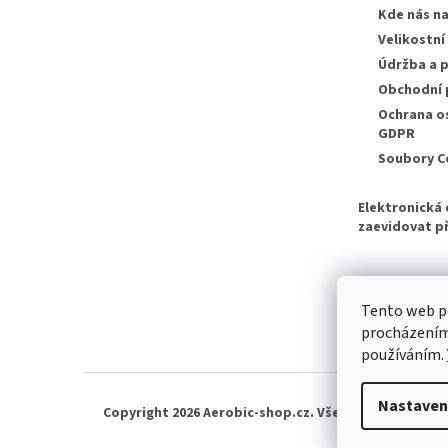
Kde nás n
Velikostní
Údržba a p
Obchodní
Ochrana o
GDPR
Soubory C
Elektronická 
zaevidovat př
Tento web po
procházením 
používáním.
Nastaven
Copyright 2026
Aerobic-shop.cz
. Všechna práva vyhr