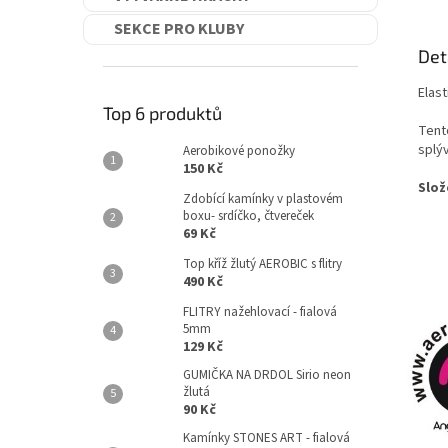
SEKCE PRO KLUBY
Det
Elast
Top 6 produktů
Tento
splýv
Aerobikové ponožky
150 Kč
Slož
Zdobící kamínky v plastovém
boxu- srdíčko, čtvereček
69 Kč
Top kříž žlutý AEROBIC s flitry
490 Kč
FLITRY nažehlovací - fialová
5mm
129 Kč
GUMIČKA NA DRDOL Sirio neon
žlutá
90 Kč
Kamínky STONES ART - fialová