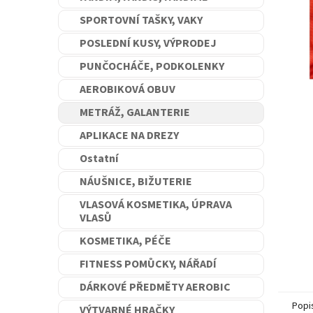
n
SPORTOVNÍ TAŠKY, VAKY
e
l
POSLEDNÍ KUSY, VÝPRODEJ
PUNČOCHÁČE, PODKOLENKY
AEROBIKOVÁ OBUV
METRÁŽ, GALANTERIE
APLIKACE NA DREZY
Ostatní
NÁUŠNICE, BIŽUTERIE
VLASOVÁ KOSMETIKA, ÚPRAVA
VLASŮ
KOSMETIKA, PÉČE
FITNESS POMŮCKY, NÁŘADÍ
DÁRKOVÉ PŘEDMĚTY AEROBIC
Popi
VÝTVARNÉ HRAČKY