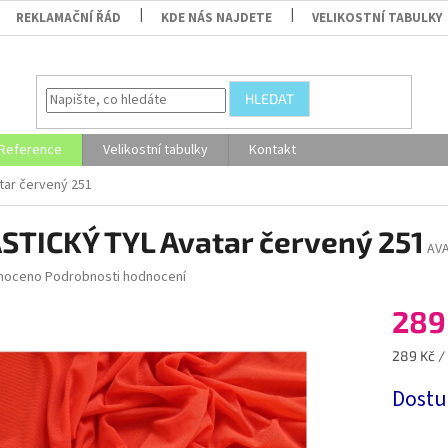
REKLAMAČNÍ ŘÁD
KDE NÁS NAJDETE
VELIKOSTNÍ TABULKY
HLEDAT
Reference
Velikostní tabulky
Kontakt
tar červený 251
STICKÝ TYL Avatar červený 251
AV
né
noceno
Podrobnosti hodnocení
ní
289
u
Měrná
289 Kč /
cena:
Dostu
ek.