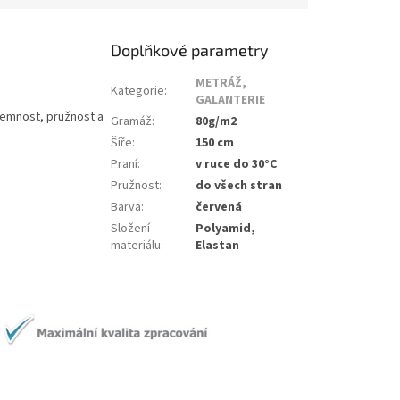
Doplňkové parametry
METRÁŽ,
Kategorie
:
GALANTERIE
 jemnost, pružnost a
Gramáž
:
80g/m2
Šíře
:
150 cm
Praní
:
v ruce do 30°C
Pružnost
:
do všech stran
Barva
:
červená
Složení
Polyamid,
materiálu
:
Elastan