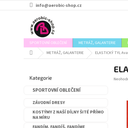
Přejít
info@aerobic-shop.cz
na
obsah
SPORTOVNÍ OBLEČENÍ
METRÁŽ, GALANTERIE
Domů
METRÁŽ, GALANTERIE
ELASTICKÝ TYL Ava
P
ELA
o
Přeskočit
s
Kategorie
kategorie
Průměr
Neohod
t
hodnoce
r
produkt
SPORTOVNÍ OBLEČENÍ
a
je
n
0,0
ZÁVODNÍ DRESY
n
z
5
í
KOSTÝMY Z NAŠÍ DÍLNY ŠITÉ PŘÍMO
hvězdič
NA MÍRU
p
a
FANDÍM, FANDÍŠ, FANDÍME