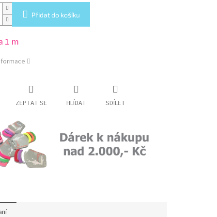
Přidat do košíku
a 1 m
informace
ZEPTAT SE
HLÍDAT
SDÍLET
aní