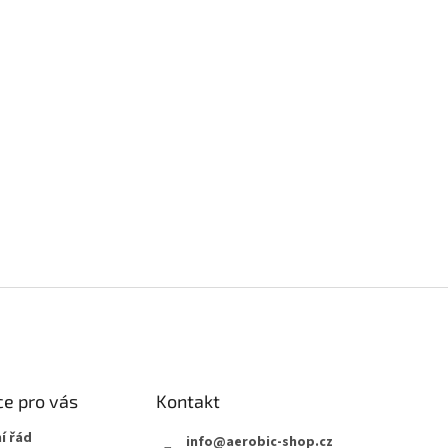
AT HODNOCENÍ
rvní, kdo napíše příspěvek k této položce.
AT KOMENTÁŘ
e pro vás
Kontakt
í řád
info
@
aerobic-shop.cz