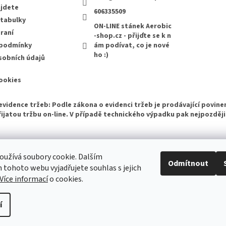
ajdete
606335509
 tabulky
ON-LINE stánek Aerobic
raní
-shop.cz - přijďte se k n
 podmínky
ám podívat, co je nové
ho :)
sobních údajů
ookies
evidence tržeb: Podle zákona o evidenci tržeb je prodávající povine
ijatou tržbu on-line. V případě technického výpadku pak nejpozději
Bazárek aerobikového zboží
užívá soubory cookie. Dalším
Odmítnout
tohoto webu vyjadřujete souhlas s jejich
Více informací
o cookies.
í
azena.
Upravit nastavení cookies