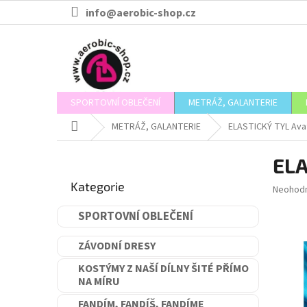
Přejít
info@aerobic-shop.cz
na
obsah
SPORTOVNÍ OBLEČENÍ
METRÁŽ, GALANTERIE
Domů
METRÁŽ, GALANTERIE
ELASTICKÝ TYL Ava
P
ELA
o
Přeskočit
s
Kategorie
kategorie
Průměr
Neohod
t
hodnoce
r
produkt
SPORTOVNÍ OBLEČENÍ
a
je
n
0,0
ZÁVODNÍ DRESY
n
z
5
í
KOSTÝMY Z NAŠÍ DÍLNY ŠITÉ PŘÍMO
hvězdič
NA MÍRU
p
a
FANDÍM, FANDÍŠ, FANDÍME