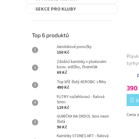
SEKCE PRO KLUBY
Top 6 produktů
Aerobikové ponožky
150 Kč
Plavk
Zdobící kamínky v plastovém
tyrky
boxu- srdíčko, čtvereček
69 Kč
D
Top kříž žlutý AEROBIC s flitry
390
490 Kč
FLITRY nažehlovací - fialová
D
5mm
129 Kč
Cena z
GUMIČKA NA DRDOL Sirio neon
žlutá
90 Kč
Kamínky STONES ART - fialová