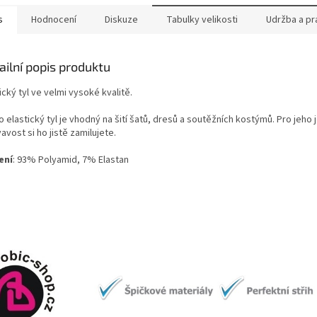
s
Hodnocení
Diskuze
Tabulky velikosti
Udržba a pr
ailní popis produktu
ický tyl ve velmi vysoké kvalitě.
 elastický tyl je vhodný na šití šatů, dresů a soutěžních kostýmů. Pro jeho
avost si ho jistě zamilujete.
ení
: 93% Polyamid, 7% Elastan