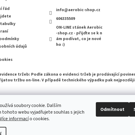
í řád
info
@
aerobic-shop.cz
ajdete
606335509
 tabulky
ON-LINE stánek Aerobic
raní
-shop.cz - přijďte se k n
 podmínky
ám podívat, co je nové
ho :)
sobních údajů
ookies
evidence tržeb: Podle zákona o evidenci tržeb je prodávající povine
ijatou tržbu on-line. V případě technického výpadku pak nejpozději
Bazárek aerobikového zboží
užívá soubory cookie. Dalším
Odmítnout
tohoto webu vyjadřujete souhlas s jejich
Více informací
o cookies.
í