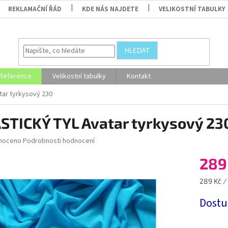
REKLAMAČNÍ ŘÁD
KDE NÁS NAJDETE
VELIKOSTNÍ TABULKY
HLEDAT
Reference
Velikostní tabulky
Kontakt
tar tyrkysový 230
STICKÝ TYL Avatar tyrkysový 23
né
noceno
Podrobnosti hodnocení
ní
289
u
Měrná
289 Kč /
cena:
Dostu
ek.