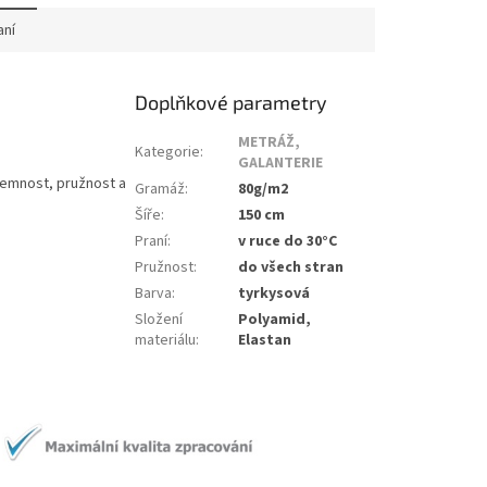
aní
Doplňkové parametry
METRÁŽ,
Kategorie
:
GALANTERIE
 jemnost, pružnost a
Gramáž
:
80g/m2
Šíře
:
150 cm
Praní
:
v ruce do 30°C
Pružnost
:
do všech stran
Barva
:
tyrkysová
Složení
Polyamid,
materiálu
:
Elastan