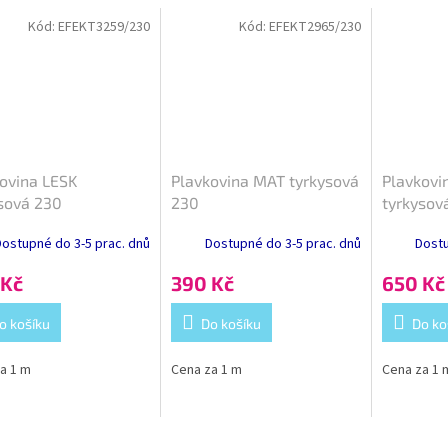
Kód:
EFEKT3259/230
Kód:
EFEKT2965/230
ovina LESK
Plavkovina MAT tyrkysová
Plavkovi
sová 230
230
tyrkysov
ostupné do 3-5 prac. dnů
Dostupné do 3-5 prac. dnů
Dostu
 Kč
390 Kč
650 Kč
o košíku
Do košíku
Do ko
a 1 m
Cena za 1 m
Cena za 1 