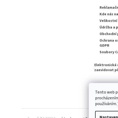
Reklamačn
Kde nás n
Velikostní
Údržba a p
Obchodní
Ochrana o
GDPR
Soubory C
Elektronická 
zaevidovat př
Tento web po
procházením 
používáním.
Nastaven