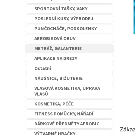
n
SPORTOVNÍ TAŠKY, VAKY
e
l
POSLEDNÍ KUSY, VÝPRODEJ
PUNČOCHÁČE, PODKOLENKY
AEROBIKOVÁ OBUV
METRÁŽ, GALANTERIE
APLIKACE NA DREZY
Ostatní
NÁUŠNICE, BIŽUTERIE
VLASOVÁ KOSMETIKA, ÚPRAVA
VLASŮ
KOSMETIKA, PÉČE
FITNESS POMŮCKY, NÁŘADÍ
DÁRKOVÉ PŘEDMĚTY AEROBIC
Zákaz
VÝTVARNÉ HRAČKY