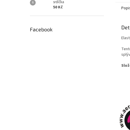
srdíčka
50 Kč
Popi
Det
Facebook
Elast
Tento
splýv
Slož