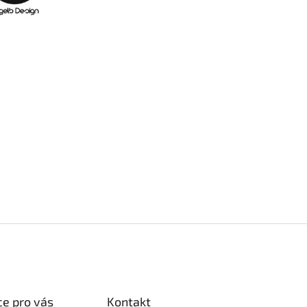
AT HODNOCENÍ
rvní, kdo napíše příspěvek k této položce.
AT KOMENTÁŘ
e pro vás
Kontakt