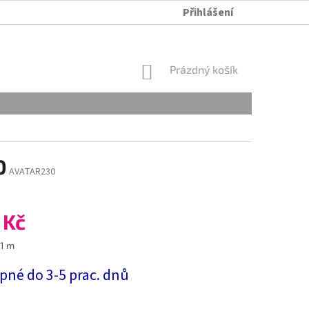
Přihlášení
ÚDRŽBA A PRANÍ
OBCHODNÍ PODMÍNKY
OCHRANA OSOB
NÁKUPNÍ
Prázdný košík
KOŠÍK
0
AVATAR230
 Kč
 1 m
pné do 3-5 prac. dnů