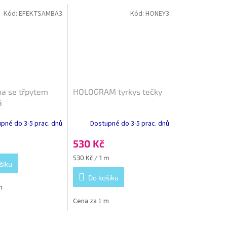
Kód:
EFEKTSAMBA3
Kód:
HONEY3
na se třpytem
HOLOGRAM tyrkys tečky
á
pné do 3-5 prac. dnů
Dostupné do 3-5 prac. dnů
530 Kč
Měrná
530 Kč / 1 m
šíku
cena:
Do košíku
m
Cena za 1 m