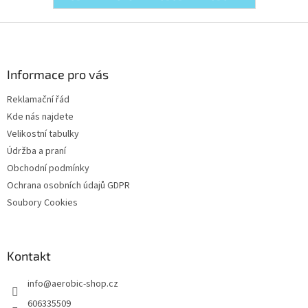
Z
á
p
a
Informace pro vás
t
Reklamační řád
í
Kde nás najdete
Velikostní tabulky
Údržba a praní
Obchodní podmínky
Ochrana osobních údajů GDPR
Soubory Cookies
Kontakt
info
@
aerobic-shop.cz
606335509