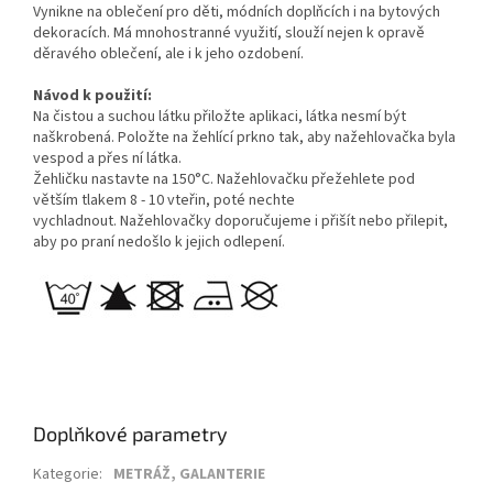
Vynikne na oblečení pro děti, módních doplňcích i na bytových
dekoracích. Má mnohostranné využití, slouží nejen k opravě
děravého oblečení, ale i k jeho ozdobení.
Návod k použití:
Na čistou a suchou látku přiložte aplikaci, látka nesmí být
naškrobená. Položte na žehlící prkno tak, aby nažehlovačka byla
vespod a přes ní látka.
Žehličku nastavte na 150°C. Nažehlovačku přežehlete pod
větším tlakem 8 - 10 vteřin, poté nechte
vychladnout.
Nažehlovačky doporučujeme i přišít nebo přilepit,
aby po praní nedošlo k jejich odlepení.
Doplňkové parametry
Kategorie
:
METRÁŽ, GALANTERIE