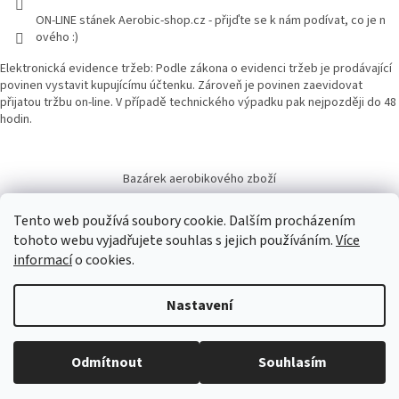
ON-LINE stánek Aerobic-shop.cz - přijďte se k nám podívat, co je n
ového :)
Elektronická evidence tržeb: Podle zákona o evidenci tržeb je prodávající
povinen vystavit kupujícímu účtenku. Zároveň je povinen zaevidovat
přijatou tržbu on-line. V případě technického výpadku pak nejpozději do 48
hodin.
Bazárek aerobikového zboží
Tento web používá soubory cookie. Dalším procházením
tohoto webu vyjadřujete souhlas s jejich používáním.
Více
informací
o cookies.
Vytvořil Shoptet
Nastavení
Copyright 2026
Aerobic-shop.cz
. Všechna práva vyhrazena.
Upravit
Odmítnout
Souhlasím
nastavení cookies