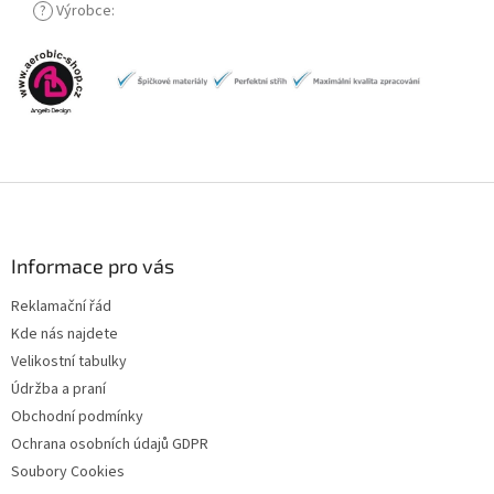
?
Výrobce
:
Z
á
p
a
Informace pro vás
t
Reklamační řád
í
Kde nás najdete
Velikostní tabulky
Údržba a praní
Obchodní podmínky
Ochrana osobních údajů GDPR
Soubory Cookies