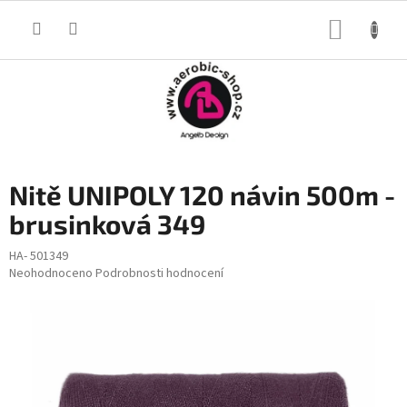
Přejít
na
NÁKUP
obsah
KOŠÍK
Nitě UNIPOLY 120 návin 500m -
brusinková 349
HA- 501349
Průměrné
Neohodnoceno
Podrobnosti hodnocení
hodnocení
produktu
je
0,0
z
5
hvězdiček.