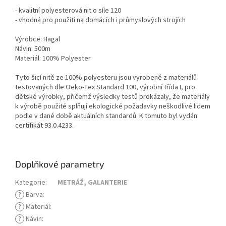
- kvalitní polyesterová nit o síle 120
- vhodná pro použití na domácích i průmyslových strojích
Výrobce: Hagal
Návin: 500m
Materiál: 100% Polyester
Tyto šicí nitě ze 100% polyesteru jsou vyrobené z materiálů
testovaných dle Oeko-Tex Standard 100, výrobní třída I, pro
dětské výrobky, přičemž výsledky testů prokázaly, že materiály
k výrobě použité splňují ekologické požadavky neškodlivé lidem
podle v dané době aktuálních standardů. K tomuto byl vydán
certifikát 93.0.4233.
Doplňkové parametry
Kategorie
:
METRÁŽ, GALANTERIE
?
Barva
:
?
Materiál
:
?
Návin
: