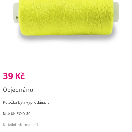
39 Kč
Měrná
Objednáno
cena:
Položka byla vyprodána…
Nitě UNIPOLY 80
Detailní informace