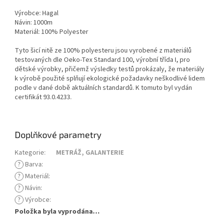
Výrobce: Hagal
Návin: 1000m
Materiál: 100% Polyester
Tyto šicí nitě ze 100% polyesteru jsou vyrobené z materiálů
testovaných dle Oeko-Tex Standard 100, výrobní třída I, pro
dětské výrobky, přičemž výsledky testů prokázaly, že materiály
k výrobě použité splňují ekologické požadavky neškodlivé lidem
podle v dané době aktuálních standardů. K tomuto byl vydán
certifikát 93.0.4233.
Doplňkové parametry
Kategorie
:
METRÁŽ, GALANTERIE
?
Barva
:
?
Materiál
:
?
Návin
:
?
Výrobce
:
Položka byla vyprodána…