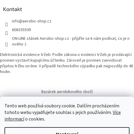
Kontakt
info
@
aerobic-shop.cz
606335509
ON-LINE stánek Aerobic-shop.cz - přijďte se k nám podívat, co je n
ového :)
Elektronická evidence tržeb: Podle zákona o evidenci tržeb je prodávající
povinen vystavit kupujícímu účtenku. Zároveň je povinen zaevidovat
přijatou tržbu on-line. V případě technického výpadku pak nejpozději do 48
hodin.
Bazárek aerobikového zboží
Tento web používá soubory cookie. Dalším procházením
tohoto webu vyjadřujete souhlas s jejich používáním.
Více
informací
o cookies.
Vytvořil Shoptet