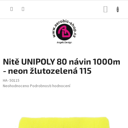
Přejít
na
NÁKUP
obsah
KOŠÍK
Nitě UNIPOLY 80 návin 1000m
- neon žlutozelená 115
HA- 50115
Průměrné
Neohodnoceno
Podrobnosti hodnocení
hodnocení
produktu
je
0,0
z
5
hvězdiček.