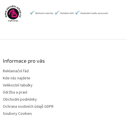
Z
á
p
a
Informace pro vás
t
Reklamační řád
í
Kde nás najdete
Velikostní tabulky
Údržba a praní
Obchodní podmínky
Ochrana osobních údajů GDPR
Soubory Cookies