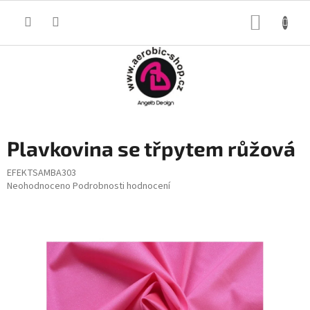
Přejít
na
NÁKUP
obsah
KOŠÍK
Plavkovina se třpytem růžová
EFEKTSAMBA303
Průměrné
Neohodnoceno
Podrobnosti hodnocení
hodnocení
produktu
je
0,0
z
5
hvězdiček.