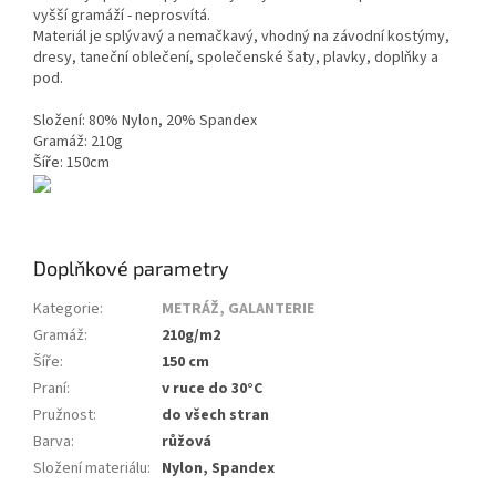
vyšší gramáží - neprosvítá.
Materiál je splývavý a nemačkavý, vhodný na závodní kostýmy,
dresy, taneční oblečení, společenské šaty, plavky, doplňky a
pod.
Složení: 80% Nylon, 20% Spandex
Gramáž: 210g
Šíře: 150cm
Doplňkové parametry
Kategorie
:
METRÁŽ, GALANTERIE
Gramáž
:
210g/m2
Šíře
:
150 cm
Praní
:
v ruce do 30°C
Pružnost
:
do všech stran
Barva
:
růžová
Složení materiálu
:
Nylon, Spandex