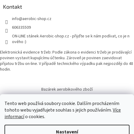
Kontakt
info
@
aerobic-shop.cz
606335509
ON-LINE stánek Aerobic-shop.cz - přijďte se k nám podívat, co je n
ového :)
Elektronická evidence tržeb: Podle zákona o evidenci tržeb je prodávající
povinen vystavit kupujícímu účtenku. Zároveň je povinen zaevidovat
přijatou tržbu on-line. V případě technického výpadku pak nejpozději do 48
hodin.
Bazárek aerobikového zboží
Tento web používá soubory cookie. Dalším procházením
tohoto webu vyjadřujete souhlas s jejich používáním.
Více
informací
o cookies.
Vytvořil Shoptet
Nastavení