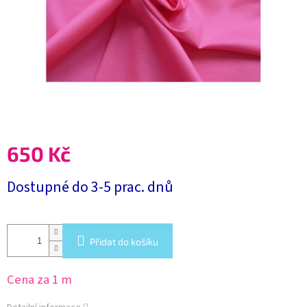
650 Kč
Měrná
Dostupné do 3-5 prac. dnů
cena:
Přidat do košíku
Cena za 1 m