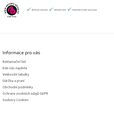
Z
á
p
a
Informace pro vás
t
Reklamační řád
í
Kde nás najdete
Velikostní tabulky
Údržba a praní
Obchodní podmínky
Ochrana osobních údajů GDPR
Soubory Cookies